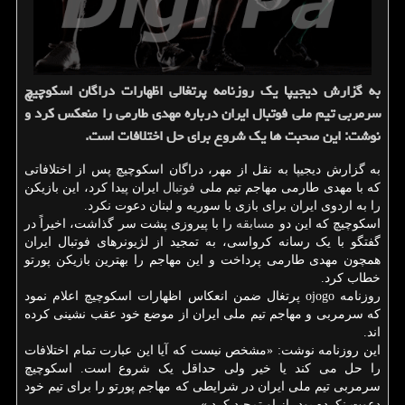
به گزارش دیجیپا یک روزنامه پرتغالی اظهارات دراگان اسکوچیچ
سرمربی تیم ملی فوتبال ایران درباره مهدی طارمی را منعکس کرد و
نوشت: این صحبت ها یک شروع برای حل اختلافات است.
به گزارش دیجیپا به نقل از مهر، دراگان اسکوچیچ پس از اختلافاتی
که با مهدی طارمی مهاجم تیم ملی
فوتبال
ایران پیدا کرد، این بازیکن
را به اردوی ایران برای بازی با سوریه و لبنان دعوت نکرد.
اسکوچیچ که این دو
مسابقه
را با پیروزی پشت سر گذاشت، اخیراً در
گفتگو با یک رسانه کرواسی، به تمجید از لژیونرهای فوتبال ایران
همچون مهدی طارمی پرداخت و این مهاجم را بهترین بازیکن پورتو
خطاب کرد.
روزنامه ojogo پرتغال ضمن انعکاس اظهارات اسکوچیچ اعلام نمود
که سرمربی و مهاجم تیم ملی ایران از موضع خود عقب نشینی کرده
اند.
این روزنامه نوشت: «مشخص نیست که آیا این عبارت تمام اختلافات
را حل می کند یا خیر ولی حداقل یک شروع است. اسکوچیچ
سرمربی تیم ملی ایران در شرایطی که مهاجم پورتو را برای تیم خود
دعوت نکرده بود، از او تمجید کرد.»