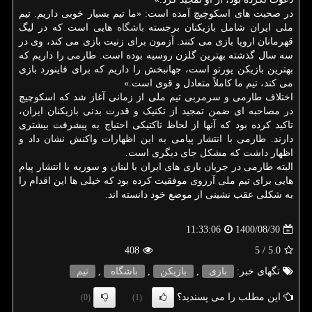
در صحبت های اسکوچیچ آمده است: «ما تیم بسیار خوبی داریم. تیم
ملی ایران شامل بازیکنان برجسته
باشگاه
هایی است که در لیگ
قهرمانان اروپا بازی می کنند. آزمون برای زنیت بازی می کند، وی در
سه سال گذشته بهترین گلزن روسیه بوده است. طارمی را داریم که
بهترین بازیکن پورتو است، جهانبخش را داریم که برای فاینورد بازی
می کند، تیم ما کاملاً متعادل و قوی است.»
اختلاف طارمی و سرمربی تیم ملی از زمانی آغاز شد که اسکوچیچ
در مصاحبه ای ضمن تمجید از تکنیک و قدرت بدنی بازیکنان ایران،
تاکید کرده بود که آنها از لحاظ تاکتیکی احتیاج به پیشرفت بیشتری
دارند. طارمی با انتشار پیامی به این اظهارات واکنش نشان داد و
اظهار داشت که مشکل جای دیگری است.
البته طارمی در جریان بازی های ایران با لبنان و سوریه با انتشار پیام
هایی برای تیم ملی آرزوی موفقیت کرده بود که خیلی ها این اقدام را
به شکلی عقب نشینی از موضع خود دانسته اند.
1400/08/30
11:33:06
408
/ 5
5.0
تگهای خبر:
بازی
,
بازیكن
,
باشگاه
,
تیم
این مطلب را می پسندید؟
(0)
(1)