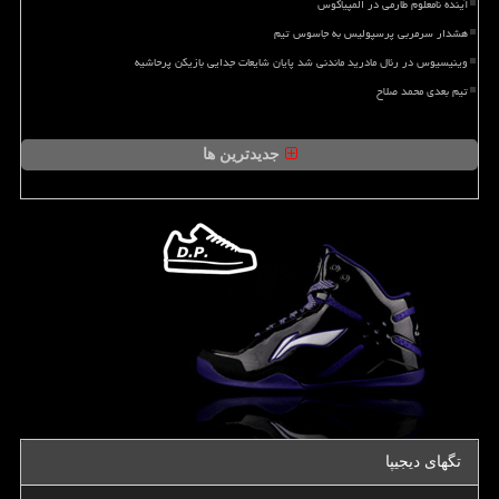
آینده نامعلوم طارمی در المپیاکوس
هشدار سرمربی پرسپولیس به جاسوس تیم
وینیسیوس در رئال مادرید ماندنی شد پایان شایعات جدایی بازیکن پرحاشیه
تیم بعدی محمد صلاح
جدیدترین ها
تگهای دیجیپا