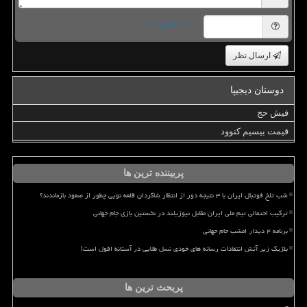
= ۹ بعلاوه ۲
ارسال نظر
دوستان دیجیپا
فیش حج
قیمت بیسیم کنوود
پربیننده ترین ها
شب تلخ فوتبال ایران با ۳ نتیجه دور از انتظار شاگردان قلعه نویی چطور از صعود بازماندند؟
ترکیب احتمالی تیم ملی ایران مقابل نیوزیلند در نخستین بازی جام جهانی
برنامه ۴ دیدار امشب جام جهانی
بلژیک زیر آتش انتقادات رسانه های خودی نسل طلایی در آستانه افول است!
پربحث ترین ها