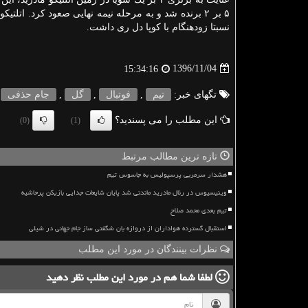
۵ بر ۲ برنده شد و به مرحله نیمه نهایی صعود كرد. اتلتیك
نسبتا زودهنگام با كوپا دل ری داشت.
1396/11/04
15:34:16
تگهای خبر:
تیم
,
فوتبال
,
گل
,
جام حذفی
این مطلب را می پسندید؟
(0)
(1)
تازه ترین مطالب مرتبط
هشدار سرمربی پرسپولیس به جاسوس تیم
وینیسیوس در رئال مادرید ماندنی شد پایان شایعات جدایی بازیکن پرحاشیه
تیم بعدی محمد صلاح
استقبال گسترده هواداران از دروازه بان شگفتی ساز جام جهانی در شیلی
نظرات بینندگان در مورد این مطلب
لطفا شما هم
در مورد این مطلب
نظر دهید