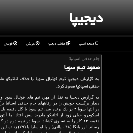
دیجیپا
صفحه اصلی
مطالب دیجیپا
بازیکن
فوتبال
جام حذفی اسپانیا؛
صعود تیم سویا
به گزارش دیجیپا تیم فوتبال سویا با حذف اتلتیكو ما
حذفی اسپانیا صعود كرد.
به گزارش دیجیپا به نقل از مهر، تیم های
فوتبال
سویا و ا
دیدار برگشت خویش را در رقابتهای جام حذفی اسپانیا برگ
در انتها سویا ۳ بر یك برنده شد. تیم سویا با
گل
دقیقه یك 
اسكودرو خیلی زود از اتلتیكو مادرید پیش افتاد اما آنتو
دقیقه ۱۳ كار را به تساوی كشاند. سویا در نیمه دوم دو
گل
رساند. اور بانگا (۴۸ - پالتی) و پابلو سارابیا (۷۹) زننده این
گ
عنایت به برتری ۲ بر یك سویا در زمین اتلتیكو مادرید،