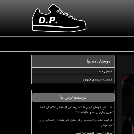
دوستان دیجیپا
فیش حج
قیمت بیسیم کنوود
پربیننده ترین ها
شب تلخ فوتبال ایران با ۳ نتیجه دور از انتظار شاگردان قلعه
نویی چطور از صعود بازماندند؟
ترکیب احتمالی تیم ملی ایران مقابل نیوزیلند در نخستین بازی
جام جهانی
برنامه ۴ دیدار امشب جام جهانی