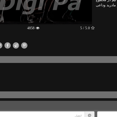
و مادرید وداعی
4858
/ 5
5.0