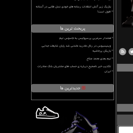
بلژیک زیر آتش انتقادات رسانه های خودی نسل طلایی در آستانه
افول است!
پربحث ترین ها
هشدار سرمربی پرسپولیس به جاسوس تیم
وینیسیوس در رئال مادرید ماندنی شد پایان شایعات جدایی
بازیکن پرحاشیه
تیم بعدی محمد صلاح
تکذیب خبر ناصحیح درباره ی حساب های مشتریان بانک صادرات
ایران
جدیدترین ها