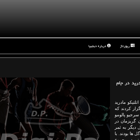
رپورتاژ
درباره دیجیپا
درید در جام
تلتیكو مادرید
زار كردند كه
سرجیو پالومو
ن گریزمان در
دیگر به ثمر
ل
ها بودند. با
 این تیم در مجموع