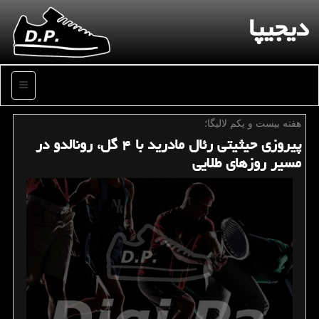
دیجیپا
منو
هفته بیست و یكم لالیگا؛
پیروزی حیثیتی رئال مادرید با ۴ گل، رونالدو در
مسیر روزهای طلایی