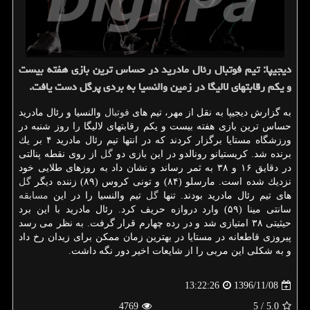
دیجیپا: تیم فوتبال رئال مادرید در حساس ترین بازی هفته بیست
و یكم رقابتهای لالیگا در زمین والنسیا به بردی پرگل دست یافت.
به گزارش دیجیپا به نقل از مهر، تیم های
فوتبال
والنسیا و رئال مادرید
حساس ترین بازی هفته بیست و یكم رقابتهای لالیگا را روز شنبه در
ورزشگاه مستایا برگزار كردند كه در انتها تیم رئال مادرید ۴ بر یك
برنده شد. كریستیانو رونالدو در این بازی دو
گل
از روی نقطه پنالتی
در دقایق ۱۶ و ۳۸ به ثمر رساند و نشان داد به روزهای طلایی خود
نزدیك شده است. مارسلو (۸۴) و تونی كروس (۸۹) زننده دیگر
گل
های تیم رئال مادرید بودند. تنها
گل
تیم والنسیا را در این
مسابقه
سانتی مینا (۵۹) وارد دروازه حریف كرد. رئال مادرید با این برد
حیثیتی ۳۸ امتیازی شد و در رده چهارم قرار گرفت. به نظر می رسد
پیروزی قاطعانه در مستایا در بهترین زمان ممكن برای زیدان رخ داد
و به شكلی این مربی را از شایعات اخیر دور نگه داشت.
1396/11/08
13:22:26
4769
/ 5
5.0