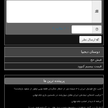
= ۲ بعلاوه ۳
ارسال نظر
دوستان دیجیپا
فیش حج
قیمت بیسیم کنوود
پربیننده ترین ها
شب تلخ فوتبال ایران با ۳ نتیجه دور از انتظار شاگردان قلعه نویی چطور از صعود بازماندند؟
ترکیب احتمالی تیم ملی ایران مقابل نیوزیلند در نخستین بازی جام جهانی
برنامه ۴ دیدار امشب جام جهانی
بلژیک زیر آتش انتقادات رسانه های خودی نسل طلایی در آستانه افول است!