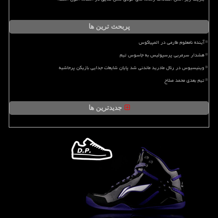
پربحث ترین ها
آینده نامعلوم طارمی در المپیاکوس
هشدار سرمربی پرسپولیس به جاسوس تیم
وینیسیوس در رئال مادرید ماندنی شد پایان شایعات جدایی بازیکن پرحاشیه
تیم بعدی محمد صلاح
جدیدترین ها