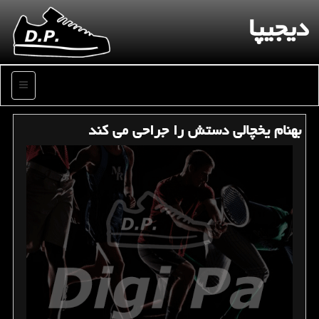
دیجیپا
منو
بهنام یخچالی دستش را جراحی می كند