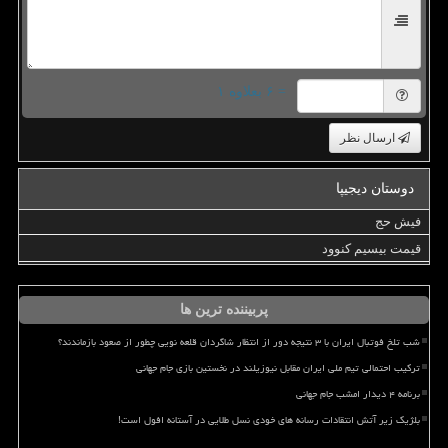
= ۶ بعلاوه ۱
ارسال نظر
دوستان دیجیپا
فیش حج
قیمت بیسیم کنوود
پربیننده ترین ها
شب تلخ فوتبال ایران با ۳ نتیجه دور از انتظار شاگردان قلعه نویی چطور از صعود بازماندند؟
ترکیب احتمالی تیم ملی ایران مقابل نیوزیلند در نخستین بازی جام جهانی
برنامه ۴ دیدار امشب جام جهانی
بلژیک زیر آتش انتقادات رسانه های خودی نسل طلایی در آستانه افول است!