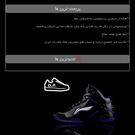
پربحث ترین ها
هشدار سرمربی پرسپولیس به جاسوس تیم
وینیسیوس در رئال مادرید ماندنی شد پایان شایعات جدایی بازیکن پرحاشیه
تیم بعدی محمد صلاح
تکذیب خبر ناصحیح درباره ی حساب های مشتریان بانک صادرات ایران
جدیدترین ها