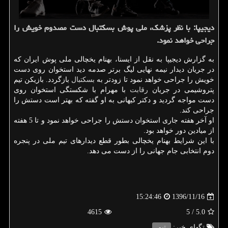
دیجیپا: با نظر پزشك، ملی پوش بسكتبال دست مصدوم خویش را
جراحی خواهد نمود.
به گزارش دیجیپا به نقل از ایسنا، بهنام یخچالی ملی پوش ایران كه
در جریان دیدار نیمه نهایی لیگ برتر صدمه دید استخوان روی دست
خویش را جراحی خواهد نمود تا زودتر به
بسكتبال
بازگردد. بازیكن تیم
پتروشیمی در جریان
رقابت
با مهرام با شكستگی استخوان روی
دست مواجه گردید و دكتر كیهانی به او گفته كه بهتر است دستش را
جراحی كند.
او آخر هفته جاری استخوان دستش را جراحی خواهد نمود و تا 5 هفته
از میادین دور خواهد بود.
با این شرایط بهنام یخچالی بطور قطع دیدارهای تیم ملی در پنجره
دوم انتخابی جام جهانی را از دست می دهد.
1396/11/16
15:24:46
4615
/ 5
5.0
تگهای خبر:
تیم