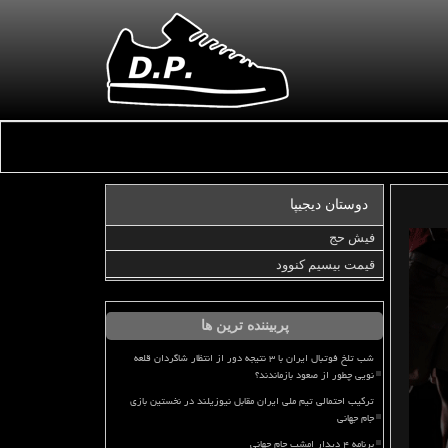
دوستان دیجیپا
فیش حج
قیمت بیسیم کنوود
پربیننده ترین ها
شب تلخ فوتبال ایران با ۳ نتیجه دور از انتظار شاگردان قلعه
نویی چطور از صعود بازماندند؟
ترکیب احتمالی تیم ملی ایران مقابل نیوزیلند در نخستین بازی
جام جهانی
برنامه ۴ دیدار امشب جام جهانی