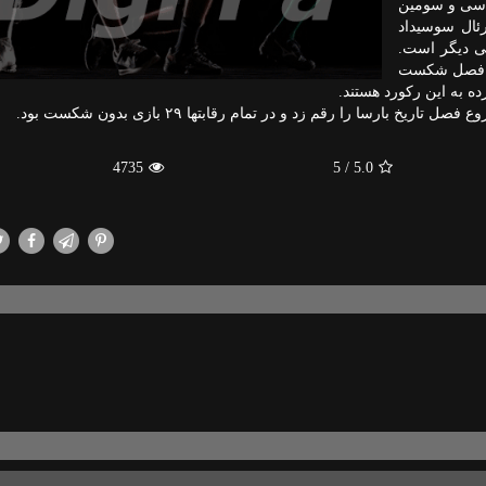
ومین هفته بازی‎های لیگ تا سی و سومین
آوردند. رئال سوسیداد
عی دیگر است.
۲۲ بازی ابتدایی این فصل شكست
ده به این ركورد هستند.
رسا را رقم زد و در تمام رقابت‎ها ۲۹ بازی بدون شكست بود.
4735
/ 5
5.0