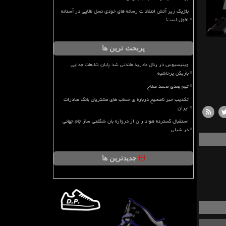
بلژیک زیر آتش انتقادات رسانه های خودی نسل طلایی در آستانه
افول است!
پربحث ترین ها
وینیسیوس در رئال مادرید ماندنی شد پایان شایعات جدایی
بازیکن پرحاشیه
تیم بعدی محمد صلاح
تکذیب خبر ناصحیح درباره ی حساب های مشتریان بانک صادرات
ایران
استقبال گسترده هواداران از دروازه بان شگفتی ساز جام جهانی
در شیلی
جدیدترین ها