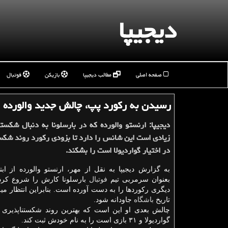
دیجیپا
صفحه اصلی
مطالب دیجیپا
بازیکن
فوتبال
رسیدن به ركورد پپ، چالش جدید والورده
دیجیپا: ارنستو والورده كه در بارسلونا به دنبال شكس
در اختیار گواردیولا است را بشكند.
به گزارش دیجیپا به نقل از مهر، ارنستو والورده از ا
بعنوان سرمربی تیم
فوتبال
بارسلونا كارش را شروع كرده
دی
تاریخ
باشگاه
جاودانه شود.
چالش بعدی او این است كه
گواردیولا و ۳۱ بازی است را به نام خودش ثبت كند.