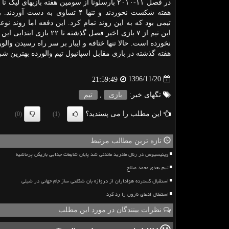
در فصل ۱۱-۲۰۱۰ بارسلونا از س
هفته شكست نخوردند و تنها ۴ تساوی به دست 
تیمی بود كه به این روند تمام كرد. این دفعه اما روند نو
این تیم از ۷ بازی اخیر فصل گذشته تا 
نخورده است. حالا تنها ختافه و ایبار بر سر راه رسیدن والور
هفته گذشته در بازی مقابل اسپانیول تیم والورده بهترین شروع فصل تاریخ با
1396/11/20
21:59:49
تگهای خبر:
بازی
,
تیم
این مطلب را می پسندید؟
(0)
(1)
تازه ترین مطالب مرتبط
وینیسیوس در رئال مادرید ماندنی شد پایان شایعات جدایی بازیکن پرحاشیه
تیم بعدی محمد صلاح
استقبال گسترده هواداران از دروازه بان شگفتی ساز جام جهانی در شیلی
استقلال ادعای نازون را رد کرد
نظرات بینندگان در مورد این مطلب