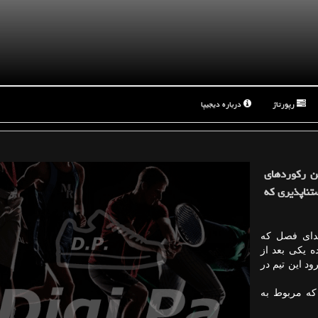
رپورتاژ
درباره دیجیپا
تن ركوردهای
زیادی است این شانس را دارد تا بزودی ركورد روند شكست‎ناپذیری كه
بتدای فصل كه
 یكی بعد از
گری ركوردها را به دست آورده است. بنابراین انتظار می‎رود این تیم در
 بهترین روند شكست‎ناپذیری‏ كه مربوط به