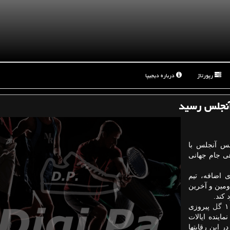
رپورتاژ
درباره دیجیپا
 آنجلس رسید
 آنجلس با
ی جام جهانی
در وقت های اضافه، تیم
مین و آخرین
 کند.
گل
پیروزی
اینده ایالات
حده آمریکا رقم بزند و حضور سومین تیم از لیگ MLS در این رقابتها