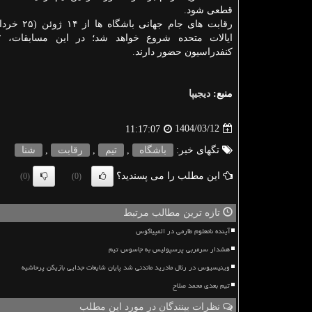
قطعی شود.
رقابت های جام جهان
کنفدراسیون حضور دارند.
منبع:
دیجیپا
1404/03/12
11:17:07
تگهای خبر:
باشگاه
,
تیم
,
رقابت
,
شنا
این مطلب را می پسندید؟
(0)
(0)
تازه ترین مطالب مرتبط
آینده نامعلوم طارمی در المپیاکوس
هشدار سرمربی پرسپولیس به جاسوس تیم
وینیسیوس در رئال مادرید ماندنی شد پایان شایعات جدایی بازیکن پرحاشیه
تیم بعدی محمد صلاح
نظرات بینندگان در مورد این مطلب