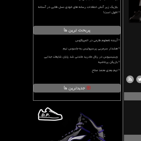
بلژیک زیر آتش انتقادات رسانه های خودی نسل طلایی در آستانه
افول است!
پربحث ترین ها
آینده نامعلوم طارمی در المپیاکوس
هشدار سرمربی پرسپولیس به جاسوس تیم
وینیسیوس در رئال مادرید ماندنی شد پایان شایعات جدایی
بازیکن پرحاشیه
تیم بعدی محمد صلاح
جدیدترین ها