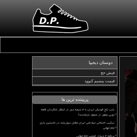
دوستان دیجیپا
فیش حج
قیمت بیسیم کنوود
پربیننده ترین ها
شب تلخ فوتبال ایران با ۳ نتیجه دور از انتظار شاگردان قلعه
نویی چطور از صعود بازماندند؟
ترکیب احتمالی تیم ملی ایران مقابل نیوزیلند در نخستین بازی
جام جهانی
برنامه ۴ دیدار امشب جام جهانی