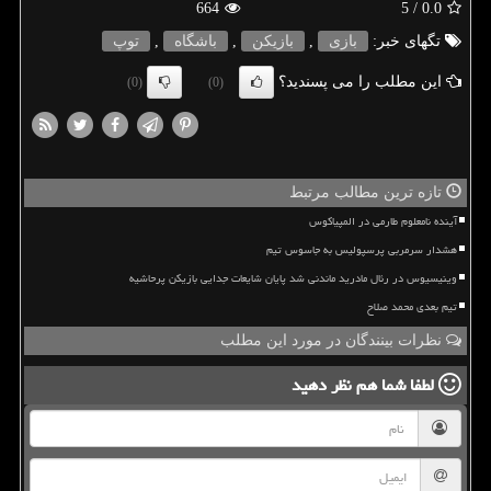
664
/ 5
0.0
تگهای خبر:
بازی
,
بازیكن
,
باشگاه
,
توپ
این مطلب را می پسندید؟
(0)
(0)
تازه ترین مطالب مرتبط
آینده نامعلوم طارمی در المپیاکوس
هشدار سرمربی پرسپولیس به جاسوس تیم
وینیسیوس در رئال مادرید ماندنی شد پایان شایعات جدایی بازیکن پرحاشیه
تیم بعدی محمد صلاح
نظرات بینندگان در مورد این مطلب
لطفا شما هم
نظر دهید