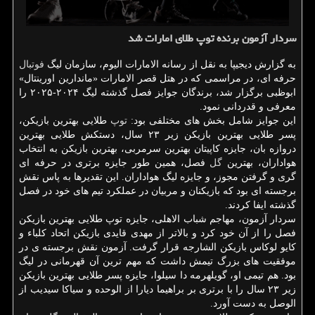
سردار آزمون برنده توپ طلای امارات شد
به گزارش دیجیپا به نقل از رسانه الامارات الیوم، سازمان لیگ
فوتبال
حرفه ای، در مراسمی که در هتل قصر الامارات «ماندارین اورینتال»
ابوظبی برگزار شد، برندگان جوایز فصل گذشته لیگ ۲۰۲۴-۲۰۲۵ را
معرفی و قدردانی نمود.
این جوایز شامل بخش های مختلفی بود:
توپ
طلایی بهترین بازیکن،
پسر طلایی بهترین بازیکن زیر ۲۳ سال، دستکش طلایی بهترین
دروازه بان، جایزه کاپیتان بهترین سرمربی، بهترین بازیکن به انتخاب
هواداران، بهترین
گل
فصل، همین طور جایزه برتری در حرفه ای
گری و گرفتن مجوز، و جایزه لیگ هواداران. این تقدیرها به پاس نقش
برجسته ای بود که بازیکنان و مربیان در عملکرد تیم های خود در فصل
گذشته ایفا کردند.
سردار آزمون، مهاجم شباب الاهلی، جایزه توپ طلایی بهترین بازیکن
فصل را از آن خود کرد و بالاتر از مهدی قایدی بازیکن اتحاد کلباء و
کایو لوکاس بازیکن الشارجه قرار گرفت. آزمون نقش برجسته ی در
موفقیت های بزرگ تیمش داشت که مهم ترین آن قهرمانی در لیگ
بود. هم تیمی او، گویلهرمه دا سیلوا، جایزه پسر طلایی بهترین بازیکن
زیر ۲۳ سال را با برتری بر براهیما دیارا از الوحده و سیاکا سیدیب از
الوصل به دست آورد.