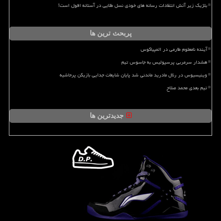
بلژیک زیر آتش انتقادات رسانه های خودی نسل طلایی در آستانه افول است!
پربحث ترین ها
آینده نامعلوم طارمی در المپیاکوس
هشدار سرمربی پرسپولیس به جاسوس تیم
وینیسیوس در رئال مادرید ماندنی شد پایان شایعات جدایی بازیکن پرحاشیه
تیم بعدی محمد صلاح
جدیدترین ها