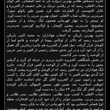
جایزه دستکش طلایی بهترین دروازه بان به حمد المقبالی، گلر جوان
شباب الاهلی، رسید که در رقابتی نزدیک بر علی خصیف از الجزیره و
عادل الحوسنی از الشارجه غلبه کرد. همین طور پائولو سوزا،
سرمربی پرتغالی شباب الاهلی، عنوان بهترین مربی را به دست آورد.
او تیمش را به چهار قهرمانی همچون لیگ رساند و از میلوس
میلویویچ، سرمربی پیشین الوصل، و اولاریو کوزمین، سرمربی
پیشین الشارجه، پیشی گرفت.
جایزه بهترین بازیکن به انتخاب هواداران به محمد الننی بازیکن
الجزیره رسید که بالاتر از لوکاس پیمِنتا از الوحده و فابیو لیما از
الوصل قرار گرفت. نبیل فقیر از الجزیره هم جایزه زیباترین گل فصل
را از آن خود کرد و در این بخش سفیان رحیمی از العین و عمر خربین
از الوحده را پشت سر گذاشت.
در بخش باشگاهی، الجزیره جایزه برتری در حرفه ای گری و گرفتن
مجوز را به دست آورد و بالاتر از الوحده و العین قرار گرفت. جایزه
لیگ هواداران نیز به العین رسید که از الوصل و الجزیره پیشی گرفت.
لابا کُدجو مهاجم العین با ۲۰ گل کفش طلایی آقای گلی لیگ را کسب
نمود و رامون میرِز از الجزیره آقای گل جام اتحادیه «کاپ بانک
ابوظبی اسلامی» شد. همین طور منصور المنهالی بازیکن الوحده
عنوان آقای گل لیگ زیر ۲۳ سال را به دست آورد.
شباب الاهلی با کسب توپ طلایی، دستکش طلایی، پسر طلایی و
بهترین مربی، بیشترین جوایز را از آن خود کرد و این افتخارات نقطه
اوج فصلی استثنایی بود که با قهرمانی در لیگ به پایان رسید.
مراسم با پخش سرود ملی امارات شروع شد و سپس فیلم مستندی