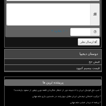
= ۶ بعلاوه ۳
ارسال نظر
دوستان دیجیپا
فیش حج
قیمت بیسیم کنوود
پربیننده ترین ها
شب تلخ فوتبال ایران با ۳ نتیجه دور از انتظار شاگردان قلعه نویی چطور از صعود بازماندند؟
ترکیب احتمالی تیم ملی ایران مقابل نیوزیلند در نخستین بازی جام جهانی
برنامه ۴ دیدار امشب جام جهانی