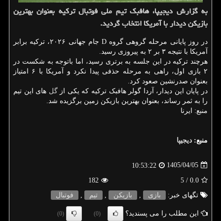
به گزارش دیجیپا، هافبک تیم ملی فوتبال ترکیه بعنوان بهترین
بازیکن دیدار با آمریکا انتخاب گردید.
در روز پایانی مرحله گروهی گروه D جام جهانی ۲۰۲۶، ترکیه برابر
آمریکا با نتیجه ۳ بر ۲ به پیروزی رسید.
هرچند ترکیه در این جلسه به برتری رسید، اما باتوجه به شکست در
۲ بازی اول، راهی به مرحله حذفی پیدا نکرد و آمریکا با ۶ امتیاز
بعنوان صدرنشین صعود کرد.
در پایان این دیدار، آردا گولر هافبک ترکیه که یکی از
گل
های این تیم
را به ثمر رساند، بعنوان بهترین بازیکن زمین برگزیده شد.
منبع: ایرنا
منبع:
دیجیپا
1405/04/05
10:53:22
182
/ 5
0.0
تگهای خبر:
بازی
,
بازیكن
,
تیم
,
فوتبال
این مطلب را می پسندید؟
(0)
(0)