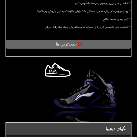
هشدار سرمربی پرسپولیس به جاسوس تیم
وینیسیوس در رئال مادرید ماندنی شد پایان شایعات جدایی بازیکن پرحاشیه
تیم بعدی محمد صلاح
تکذیب خبر ناصحیح درباره ی حساب های مشتریان بانک صادرات ایران
جدیدترین ها
تگهای دیجیپا