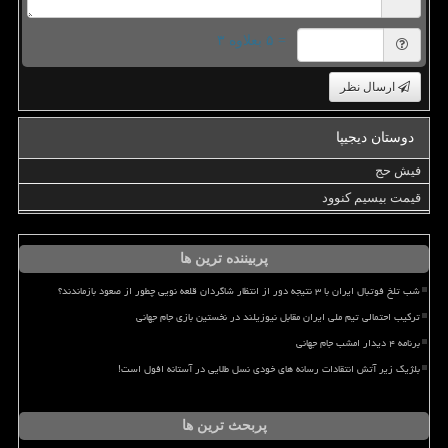
= ۵ بعلاوه ۳
ارسال نظر
دوستان دیجیپا
فیش حج
قیمت بیسیم کنوود
پربیننده ترین ها
شب تلخ فوتبال ایران با ۳ نتیجه دور از انتظار شاگردان قلعه نویی چطور از صعود بازماندند؟
ترکیب احتمالی تیم ملی ایران مقابل نیوزیلند در نخستین بازی جام جهانی
برنامه ۴ دیدار امشب جام جهانی
بلژیک زیر آتش انتقادات رسانه های خودی نسل طلایی در آستانه افول است!
پربحث ترین ها