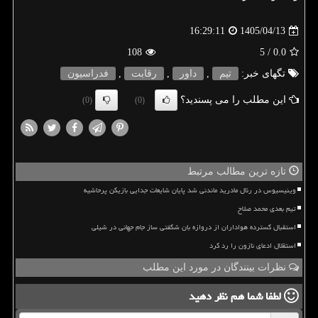
1405/04/13
16:29:11
108
/ 5
0.0
تگهای خبر:
تیم
,
داور
,
رقابت
,
فدراسیون
این مطلب را می پسندید؟
(0)
(0)
تازه ترین مطالب مرتبط
وینیسیوس در رئال مادرید ماندنی شد پایان شایعات جدایی بازیکن پرحاشیه
تیم بعدی محمد صلاح
استقبال گسترده هواداران از دروازه بان شگفتی ساز جام جهانی در شیلی
استقلال ادعای نازون را رد کرد
نظرات بینندگان در مورد این مطلب
لطفا شما هم
نظر دهید