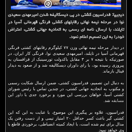
دیجیپا: فدراسیون کشتی در پی دیسکالیفه شدن امیرمهدی سعیدی
نوا در مرحله نیمه نهائی رقابتهای کشتی فرنگی قهرمانی آسیا در
تایلند، با ارسال نامه ای رسمی به اتحادیه جهانی کشتی، اعتراض
خودرا به این تصمیم اعلام نمود.
در دیدار مرحله نیمه نهائی وزن ۷۷ کیلوگرم رقابتهای کشتی فرنگی
قهرمانی آسیا در تایلند، امیرمهدی سعیدی نوا، فرنگی کار ایران، در
صورتیکه با نتیجه ۷ بر ۳ مقابل باکدولت تورسینبک از قزاقستان به
پیروزی رسیده بود، با رای داوران دیسکالیفه شد و از صعود به دیدار
فینال بازماند.
به دنبال این تصمیم، فدراسیون کشتی، ضمن ارسال شکایت رسمی
و مکتوب به اتحادیه جهانی کشتی، در چندین تماس با رئیس شورای
کشتی آسیا، خواهان بررسی این مورد و برخورد جدی با
داور
این
مسابقه
شد.
فدراسیون، علاوه بر پیگیری این موضوع، با عنایت به این که این
کشتی گیر باعث کسر حداقل ۲۰ امتیاز تیمی و از دست رفتن یک
مدال برای تیم شده است، با ایجاد کمیته انضباطی، برخوردی قاطع با
وی خواهد نمود.