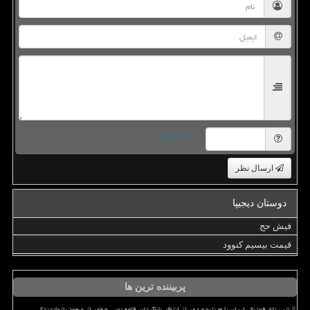
= ۶ بعلاوه ۱
ارسال نظر
دوستان دیجیپا
فیش حج
قیمت بیسیم کنوود
پربیننده ترین ها
شب تلخ فوتبال ایران با ۳ نتیجه دور از انتظار شاگردان قلعه نویی چطور از صعود بازماندند؟