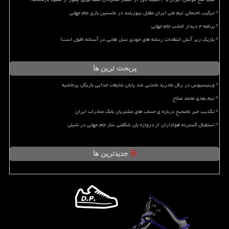
ترکیب احتمالی تیم ملی ایران مقابل نیوزیلند در نخستین بازی جام جهانی
برنامه ۴ دیدار امشب جام جهانی
بلژیک زیر آتش انتقادات رسانه های خودی نسل طلایی در آستانه افول است!
پربحث ترین ها
وینیسیوس در رئال مادرید ماندنی شد پایان شایعات جدایی بازیکن پرحاشیه
تیم بعدی محمد صلاح
تکذیب خبر ناصحیح درباره ی حساب های مشتریان بانک صادرات ایران
استقبال گسترده هواداران از دروازه بان شگفتی ساز جام جهانی در شیلی
جدیدترین ها