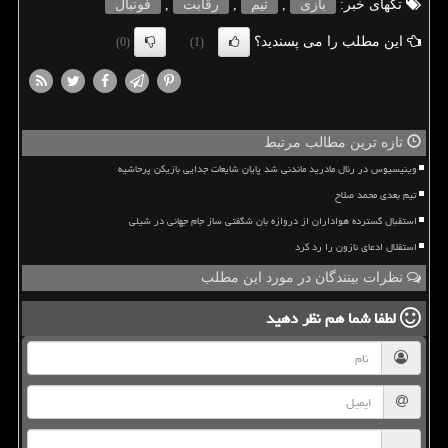
تگهای خبر:
بازی
,
تیم
,
رقابت
,
فوتبال
این مطلب را می پسندید؟
(0)
(1)
تازه ترین مطالب مرتبط
وینیسیوس در رئال مادرید ماندنی شد پایان شایعات جدایی بازیکن پرحاشیه
تیم بعدی محمد صلاح
استقبال گسترده هواداران از دروازه بان شگفتی ساز جام جهانی در شیلی
استقلال ادعای نازون را رد کرد
نظرات بینندگان در مورد این مطلب
لطفا شما هم
نظر دهید