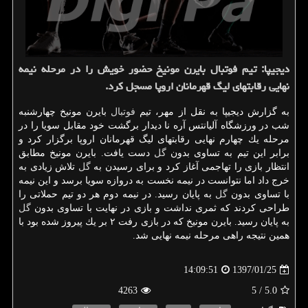
دیجیپا: تیم فوتبال بایرن مونیخ حضور خویش را در مرحله نیمه
نهایی رقابتهای لیگ قهرمانان اروپا مسجل كرد.
به گزارش دیجیپا به نقل از مهر، تیم
فوتبال
بایرن مونیخ چهارشنبه
شب در ورزشگاه آلیانتس آره نا دیدار برگشت خود مقابل سویا را در
مرحله یك چهارم نهایی رقابتهای لیگ قهرمانان اروپا برگزار كرد و
برابر این تیم به تساوی بدون
گل
دست یافت. بایرن مونیخ مطابق
انتظار بازی را تهاجمی آغاز كرد و برای رسیدن به
گل
تلاش زیادی به
خرج داد اما نتوانست در نیمه نخست به دروازه سویا برسد و این نیمه
با تساوی بدون
گل
به پایان رسید. در نیمه دوم هر دو تیم حملاتی را
طراحی كردند كه ثمری نداشت و بازی در نهایت با تساوی بدون
گل
به پایان رسید. بایرن مونیخ كه در بازی رفت ۲ بر یك پیروز شده بود با
همین نتیجه راهی مرحله نیمه نهایی شد.
1397/01/25
14:09:51
4263
/ 5
5.0