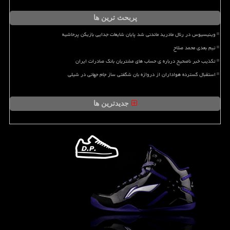
پربحث ترین ها
وینیسیوس در رئال مادرید ماندنی شد پایان شایعات جدایی بازیکن پرحاشیه
تیم بعدی محمد صلاح
تکذیب خبر ناصحیح درباره ی حساب های مشتریان بانک صادرات ایران
استقبال گسترده هواداران از دروازه بان شگفتی ساز جام جهانی در شیلی
جدیدترین ها