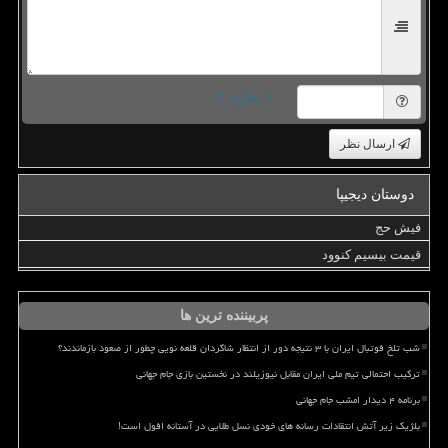
= ۶ بعلاوه ۲
ارسال نظر
دوستان دیجیپا
فیش حج
قیمت بیسیم کنوود
پربیننده ترین ها
شب تلخ فوتبال ایران با ۳ نتیجه دور از انتظار شاگردان قلعه نویی چطور از صعود بازماندند؟
ترکیب احتمالی تیم ملی ایران مقابل نیوزیلند در نخستین بازی جام جهانی
برنامه ۴ دیدار امشب جام جهانی
بلژیک زیر آتش انتقادات رسانه های خودی نسل طلایی در آستانه افول است!