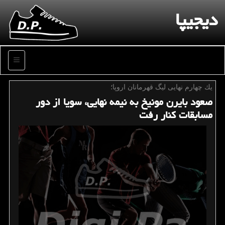
دیجیپا
منو
یك چهارم نهایی لیگ قهرمانان اروپا؛
صعود بایرن مونیخ به نیمه نهایی، سویا از دور
مسابقات كنار رفت