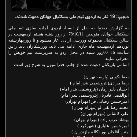
دیجیپا: 19 نفر به اردوی تیم ملی بسكتبال جوانان دعوت شدند.
به گزارش دیجیپا به نقل از ایسنا، اردوی آماده سازی تیم ملی
بسكتبال
جوانان متولدین 78/10/11 از روز شنبه هشتم اردیبهشت در
سالن
بسكتبال
مجموعه ورزشی آزادی آغاز میشود و تا روزچهارشنبه
نوزدهم اردیبهشت ماه جاری ادامه می یابد. ورزشكاران باید راس
ساعت 16: 00روز شنبه در محل اردو به سرپرست تیم خویش را
معرفی نمایند.
اسامی بازیكنان دعوت شده از جانب فدراسیون به شرح زیر است:
صفا نكویی (پارسه تهران)
رضا مرادی(پتروشیمی بندر امام )
احسان دلیر زهان (پتروشیمی بندر امام)
ابوالفضل قادریان(پتروشیمی بندر امام)
امیرحسین رضایی فر (مهرام تهران)
محمد رضا تقی لو (مهرام تهران)
علی كاشانی (مهرام تهران)
بهشاد عرب زاده (مهرام تهران)
امیرحسین علیاری (شهركرد )
متین آقاجان پور (كاله مازندران )