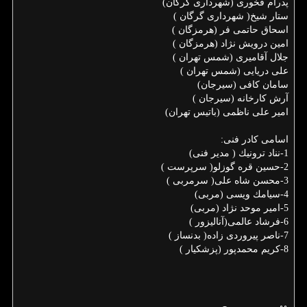
پدرام فخوری (شهرداری گرگان)
ستار شیخ( شهرداری گرگان )
اسحاق حاتمی فر (هرمزگان )
امین درویش نژاد (هرمزگان )
جلال آقامیری (شمس تهران )
علی دریایی (شمس تهران )
سامان كافی (سیرجان)
آرش كارخانه (سیرجان )
امیر علی ناظمی (باتیس تهران)
اسامی كادر فنی:
1-نناد ترونیك ( مدیر فنی)
2-حسین قره گوزلو( سرپرست )
3-محسن شاه علی( سرمربی )
4-سیامك ویسی (مربی)
5-امیر موحد نژاد (مربی)
6-فرشاد عالمی(آنالیزور )
7-ناصر پیروردی زاده( بدنساز )
8-كریم محمدپور (پزشكیار )