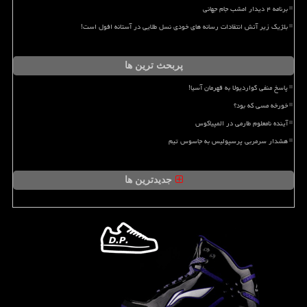
برنامه ۴ دیدار امشب جام جهانی
بلژیک زیر آتش انتقادات رسانه های خودی نسل طلایی در آستانه افول است!
پربحث ترین ها
پاسخ منفی گواردیولا به قهرمان آسیا!
خورخه مسی که بود؟
آینده نامعلوم طارمی در المپیاکوس
هشدار سرمربی پرسپولیس به جاسوس تیم
جدیدترین ها