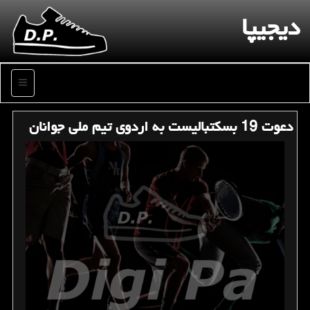
دیجیپا
منو
دعوت 19 بسكتبالیست به اردوی تیم ملی جوانان