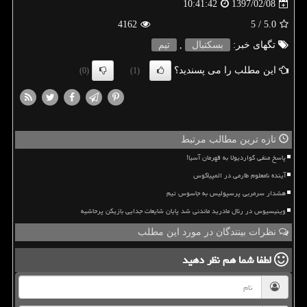
1397/02/08
10:41:42
4162
/ 5
5.0
تگهای خبر:
بسكتبال
,
تیم
این مطلب را می پسندید؟
(0)
(1)
تازه ترین مطالب مرتبط
پاسخ منفی گواردیولا به قهرمان آسیا!
آینده نامعلوم طارمی در المپیاکوس
هشدار سرمربی پرسپولیس به جاسوس تیم
وینیسیوس در رئال مادرید ماندنی شد پایان شایعات جدایی بازیکن پرحاشیه
نظرات بینندگان در مورد این مطلب
لطفا شما هم
نظر دهید