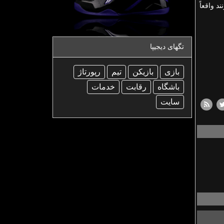
د واقعاً
تگهای دیجیپا
بازی
بازیكن
تیم
رپورتاژ
باشگاه
رقابت
خدمات
سایت