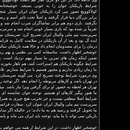
شرایط بازیكنان جوان را به خوبی بسنجد. خوشبختانه
كولاكوویچ تصور می كرد بازیكنان جوان ایران بسیار شج
برابر بزرگان دنیا قرار گرفتند و اصلاً تحت تاثیر اسم و 
نگرفتند. بازی دوم هم برابر تماشاگران صرب انجام شد و
تقریباً پر شده بود كه بازی بسیار خوبی انجام شد و سرمر
سرپرست تیم ملی والیبال ایران تصریح كرد: صربستان میزب
ایده آل بود و بعد از آن بازیكنان در سلامت كامل به ف
درمان را برای مصدومان انجام داد و حالا همه بازیكنان سالم
خوشخبر اظهار داشت: متاسفانه كمی بی نظمی و بهم ریخ
شرایط چگونه بازیكنان هم استراحت كنند، هم ناهار بخورند و
ما زمان زیادی نداریم و مجبور هستیم با شرایط بسازیم. تل
وی درمورد شرایط توخته تصریح كرد: می گویند صربستان ویز
در تهران باشد و كارهای مربوطه را انجام دهد. اگر توخته 
تهران هر لحظه به حضور او برای گرفتن ویزا نیاز باشد. می
ما هنوز پیگیر كارهای او هستیم. توخته جوان شایسته ای
شرایط اصلا منطقی نیست و جز تخریب هیچ چیزی به همراه 
سرپرست تیم ملی والیبال ایران عنوان كرد: سفارت فرانسه به
ما تحویل گرفتند و رسید هم به ما دادند؛ در حالیكه اگر مد
بازیكن نمی تواند با ما بیاید. توخته باید ایران می ماند و
خوشخبر اظهار داشت: در این شرایط از همه می خواهم به 