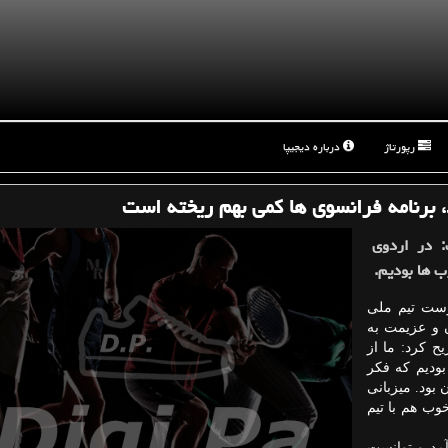
رپورتاژ
درباره دیجیپا
، برنامه فرانسوی ها كمی بهم ریخته است
: در اردوی
ب ها بودیم.
رست تیم ملی
ن و عزیمت به
 كرد: ما از
بودیم كه فكر
بود. میزبانی
وب هم با تیم
آمد و توانست