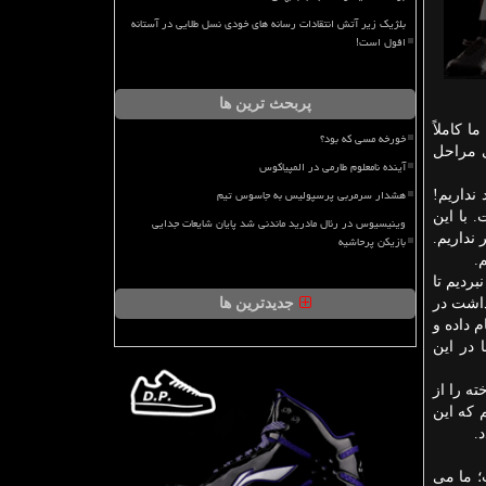
بلژیک زیر آتش انتقادات رسانه های خودی نسل طلایی در آستانه
افول است!
پربحث ترین ها
 كاملاً
خورخه مسی که بود؟
ی مراحل
آینده نامعلوم طارمی در المپیاکوس
هشدار سرمربی پرسپولیس به جاسوس تیم
نداریم!
است. بعنوان مثال ساعت ۱۲: ۳۰ تمرین داریم و زمان بعدی هم ساعت ۱۵: ۳۰ است. با این
وینیسیوس در رئال مادرید ماندنی شد پایان شایعات جدایی
 نداریم.
بازیکن پرحاشیه
.
ردیم تا
داشت در
جدیدترین ها
 داده و
 در این
ه را از
م كه این
.
؛ ما می