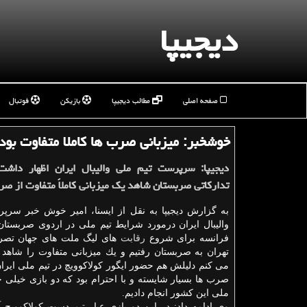
دیجیپا
صفحه اصلی
مطالب دیجیپا
بازیکن
فوتبال
خوشخبر: میزبانی صرب ها كاملا متفاوت بود
دیجیپا: سرپرست تیم ملی والیبال ایران اظهار داشت
تداركاتی صربستان شاهد یك میزبانی كاملاً متفاوت از صر
به گزارش دیجیپا به نقل از ایسنا، امیر خوش خبر سرپ
والیبال ایران درمورد شرایط تیم ملی در اردوی صربستا
فرانسه برای شروع
رقابت
های لیگ ملت های جهان تصریح
تهران به صربستان رفتیم و یك میزبانی متفاوت را شاهد 
می كنم دلیلش هم حضور ایگور كولاكوویچ در تیم ملی ایران 
صرب ها بسیار شایسته و با احترام بود كه دو بازی خیلی خ
ملی این كشور انجام دادیم.
وی ادامه داد: در این دو بازی عیار تیم دست كولاكوویچ 