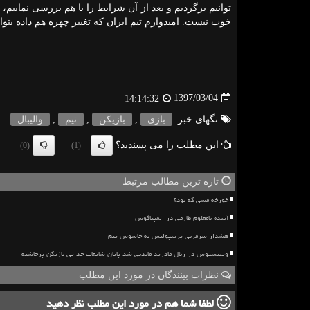
توانیم برگردیم و بعد از آن شرایط را با هم بررسی نماییم، 
خوب نیست. امیدوارم تیم ایران كه تغییر چهره هم داده بتوا
1397/03/04
14:14:32
تگهای خبر:
بازی
,
بازیكن
,
تیم
,
والیبال
این مطلب را می پسندید؟
(0)
(1)
تازه ترین مطالب مرتبط
خورخه مسی که بود؟
آینده نامعلوم طارمی در المپیاکوس
هشدار سرمربی پرسپولیس به جاسوس تیم
وینیسیوس در رئال مادرید ماندنی شد پایان شایعات جدایی بازیکن پرحاشیه
نظرات بینندگان در مورد این مطلب
لطفا شما هم
در مورد این مطلب
نظر دهید