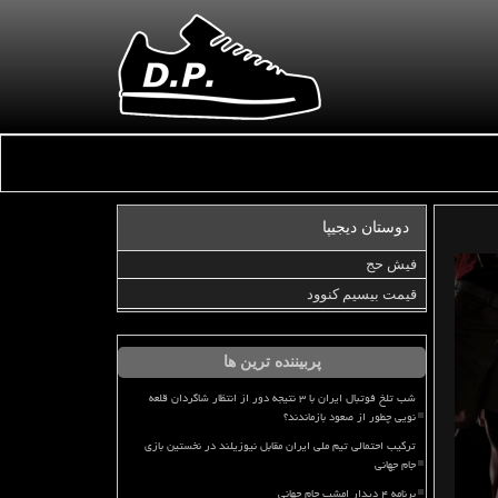
دوستان دیجیپا
فیش حج
قیمت بیسیم کنوود
پربیننده ترین ها
شب تلخ فوتبال ایران با ۳ نتیجه دور از انتظار شاگردان قلعه
نویی چطور از صعود بازماندند؟
ترکیب احتمالی تیم ملی ایران مقابل نیوزیلند در نخستین بازی
جام جهانی
برنامه ۴ دیدار امشب جام جهانی