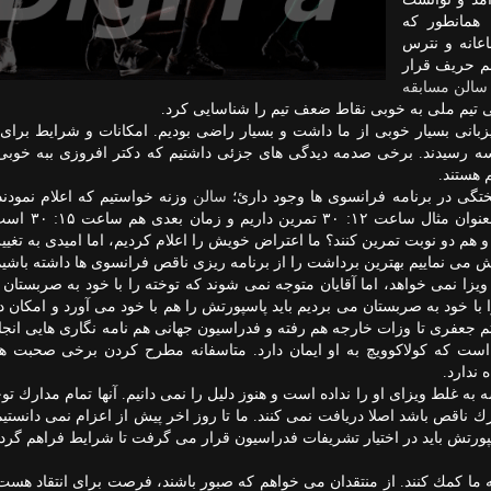
 همانطور كه
اعانه و نترس
رسم حریف قرار
سالن
مسابقه
بی تیم ملی به خوبی نقاط ضعف تیم را شناسایی كرد.
انی بسیار خوبی از ما داشت و بسیار راضی بودیم. امكانات و شرایط برای ما
رانسه رسیدند. برخی صدمه دیدگی های جزئی داشتیم كه دكتر افروزی ببه خوب
 هستند.
تگی در برنامه فرانسوی ها وجود دارئ؛
سالن
وزنه خواستیم كه اعلام نمودند 
ضمن اینكه زمان های تمرین ما بسیار ببهم نزدیك 
 هم دو نوبت تمرین كنند؟ ما اعتراض خویش را اعلام كردیم، اما امیدی به تغییر
اش می نماییم بهترین برداشت را از برنامه ریزی ناقص فرانسوی ها داشته باشیم
ا نمی خواهد، اما آقایان متوجه نمی شوند كه توخته را با خود به صربستان نب
را با خود به صربستان می بردیم باید پاسپورتش را هم با خود می آورد و امكان 
ثم جعفری تا وزات خارجه هم رفته و فدراسیون جهانی هم نامه نگاری هایی انجام
 است كه كولاكوویچ به او ایمان دارد. متاسفانه مطرح كردن برخی صحبت ها
ندارد.
 غلط ویزای او را نداده است و هنوز دلیل را نمی دانیم. آنها تمام مدارك توخت
ارك ناقص باشد اصلا دریافت نمی كنند. ما تا روز اخر پیش از اعزام نمی دانستی
 پاسپورتش باید در اختیار تشریفات فدراسیون قرار می گرفت تا شرایط فراهم گردد
ما كمك كنند. از منتقدان می خواهم كه صبور باشند، فرصت برای انتقاد هست