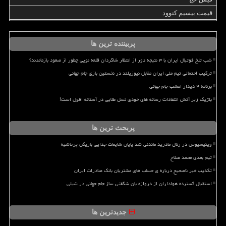
قیمت بیسیم کنوود
پربیننده ترین ها
شب تلخ فوتبال ایران با ۳ نتیجه دور از انتظار شاگردان قلعه نویی چطور از صعود بازماندند؟
ترکیب احتمالی تیم ملی ایران مقابل نیوزیلند در نخستین بازی جام جهانی
برنامه ۴ دیدار امشب جام جهانی
بلژیک زیر آتش انتقادات رسانه های خودی نسل طلایی در آستانه افول است!
پربحث ترین ها
وینیسیوس در رئال مادرید ماندنی شد پایان شایعات جدایی بازیکن پرحاشیه
تیم بعدی محمد صلاح
تکذیب خبر ناصحیح درباره ی حساب های مشتریان بانک صادرات ایران
استقبال گسترده هواداران از دروازه بان شگفتی ساز جام جهانی در شیلی
جدیدترین ها