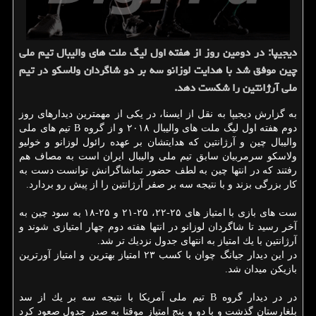
دیجیپا: در دومین روز از هفته اول لیگ ملت های والیبال تیم ملی
چین موفق شد با هدایت لوزانو سه بر دو شاگردان ولاسكو در تیم
ملی آرژانتین را شكست دهد.
به گزارش دیجیپا به نقل از ایسنا، در یكی از مهمترین دیدارهای روز
دوم هفته اول لیگ ملت های والیبال ۲۰۱۸ و از گروه B تیم های ملی
والیبال چین و آرژانتین كه هدایتشان بر عهده رائول لوزانو و خولیو
ولاسكو سرمربیان سابق تیم ملی والیبال ایران است به مصاف هم
رفتند كه در انتها چین به لطف حضور تماشاگرانش توانست دست به
كار بزرگی بزند و با نتیجه سه بر صفر آرژانتین را از پیش رو بردارد.
ست های بازی با امتیاز های ۲۵-۲۲، ۲۵-۲۱ و ۲۵-۱۸ به سود چین به
آخر رسید تا شاگردان لوزانو در انتها هفته دوم چهار امتیازی شوند و
آرژانتین با یك امتیاز به انتهای جدول نزدیك تر شد.
در این دیدار جیانگ چوان با كسب ۲۳ امتیاز بهترین و امتیاز آورترین
بازیكن میدان شد.
در در دیدار گروه B تیم ملی آمریكا با نتیجه سه بر یك از سد
بلغارستان گذشت و با دو و پنج امتیاز موقتا به صدر جدول صعود كرد