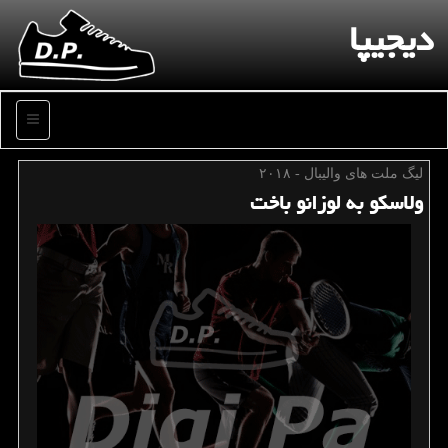
دیجیپا
منو
لیگ ملت های والیبال - ۲۰۱۸
ولاسكو به لوزانو باخت