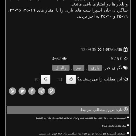
و بلغار ها دو امتیازی باقی ماندند.
شاگردان جان اسپرا ست های بازی را با امتیاز های ۱۹-۲۵، ۲۵-۲۲،
۱۹-۲۵ و ۲۰-۲۵ به آخر بردند.
1397/03/06
13:09:35
4662
/ 5
5.0
تگهای خبر:
بازی
,
تیم
,
والیبال
این مطلب را می پسندید؟
(0)
(1)
تازه ترین مطالب مرتبط
وینیسیوس در رئال مادرید ماندنی شد پایان شایعات جدایی بازیکن پرحاشیه
تیم بعدی محمد صلاح
استقبال گسترده هواداران از دروازه بان شگفتی ساز جام جهانی در شیلی