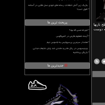
بلژیک زیر آتش انتقادات رسانه های خودی نسل طلایی در آستانه
افول است!
پربحث ترین ها
زیادی دارم، پس تمركزم روی بارسا نیست و بهتر است از شایعات به دور باشم، من و مسی برای یكدیگر آرزوی موفقیت كردیم. سطح بازی‎ها
زی می‏ كنم كه دوست
خورخه مسی که بود؟
آینده نامعلوم طارمی در المپیاکوس
هشدار سرمربی پرسپولیس به جاسوس تیم
وینیسیوس در رئال مادرید ماندنی شد پایان شایعات جدایی
بازیکن پرحاشیه
جدیدترین ها