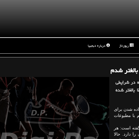
رپورتاژ
درباره دیجیپا
شدم
 در شرایطی
حاضر خواهد شد كه نسبت به جام جهانی برزیل و آفریقا بالغ‎تر شده
اده شدن برای
هم با مطبوعات
 مصاحبه‎ای این چنین گفته است: هر
ا دارد. حالا