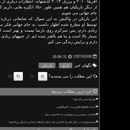
آفریقا ۲۰۱۰ و برزیل ۲۰۱۴ گذشته‎اند، انتظارا
جام جهانی می‏ شویم.
این بازیكن در واكنش به این سوال كه شایعاتی درباره 
توسط او مطرح شده اظهار داشت: به جام جهانی فكر می‏
دارم و برایش زندگی می‏ كنم.
1397/03/09
18:06:31
تگهای خبر:
بازی
,
بازیكن
این مطلب را می پسندید؟
(0)
(1)
تازه ترین مطالب مرتبط
خورخه مسی که بود؟
آینده نامعلوم طارمی در المپیاکوس
هشدار سرمربی پرسپولیس به جاسوس تیم
وینیسیوس در رئال مادرید ماندنی شد پایان شایعات جدایی بازیکن پرحاشیه