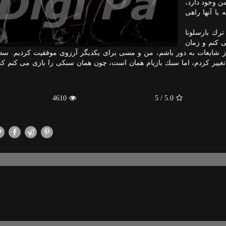
ت دیگری از من وجود دارد،
از دیگر بازیكنان هم همین ‏طور. حالا انگیزه ‏هایی داریم كه با آن‎ها راهی
ترك بارسلونا
 كنم و زمان
بسیار بالا است و ما هم بالغ‎تر شده ‏ایم. از جنبه‎های زیادی تغییر كردم، اما سبك بازی‎ام همان است، چون همان سبكی را با
4610
/ 5
5.0