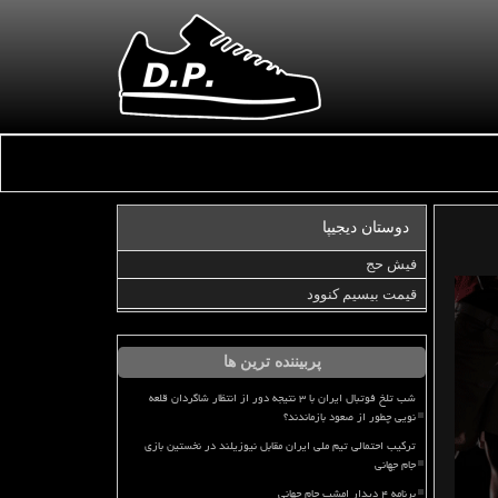
دوستان دیجیپا
فیش حج
قیمت بیسیم کنوود
پربیننده ترین ها
شب تلخ فوتبال ایران با ۳ نتیجه دور از انتظار شاگردان قلعه
نویی چطور از صعود بازماندند؟
ترکیب احتمالی تیم ملی ایران مقابل نیوزیلند در نخستین بازی
جام جهانی
برنامه ۴ دیدار امشب جام جهانی