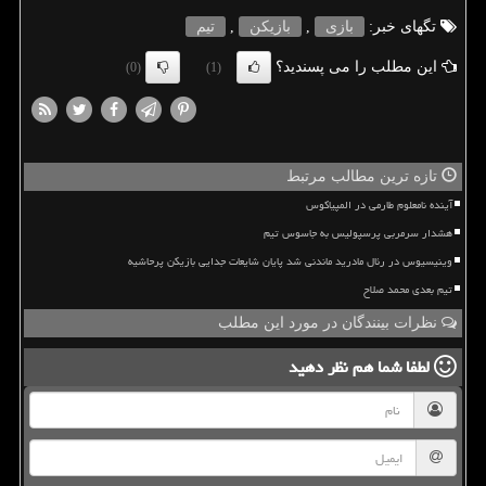
تگهای خبر:
بازی
,
بازیكن
,
تیم
این مطلب را می پسندید؟
(0)
(1)
تازه ترین مطالب مرتبط
آینده نامعلوم طارمی در المپیاکوس
هشدار سرمربی پرسپولیس به جاسوس تیم
وینیسیوس در رئال مادرید ماندنی شد پایان شایعات جدایی بازیکن پرحاشیه
تیم بعدی محمد صلاح
نظرات بینندگان در مورد این مطلب
لطفا شما هم
نظر دهید