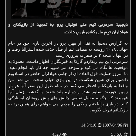
دیجیپا: سرمربی تیم ملی فوتبال پرو به تمجید از بازیكنان و
هواداران تیم ملی كشورش پرداخت.
به گزارش دیجیپا به نقل از مهر، پرو در آخرین بازی خود در جام
جهانی ۲۰۱۸ روسیه به مصاف تیم از قبل حذف شده استرالیا رفت و
در انتها با نتیجه ۲ بر صفر به پیروزی رسید.
سرمربی این تیم ریكاردو گاركا به خبرنگاران اظهار داشت: معمولا به
موقعیت ها نگاه می كنید و متوجه می شوید چه كار باید انجام دهید.
ما امروز حمایت فوق العاده ای از جانب هواداران حاضر در استادیوم
داشتیم برای همین شكست در این بازی خیلی سخت می شد. من
واقعا به بازیكنانم افتخار می كنم. در تمام طول این سفر آنها هر بار
زمین خوردند تسلیم نشده و دوباره بلند شدند. با گذشت زمان آنها
فهمیدند كه چگونه مقابل تمامی چالش های پیش رویشان ایستادگی
كنند. دو بازی را باختیم و یكی را بردیم. می خواهم برای همین برد به
بازیكنانم تبریك بگویم.
1397/04/06
14:54:10
4320
/ 5
5.0