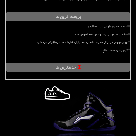
پربحث ترین ها
آینده نامعلوم طارمی در المپیاکوس
هشدار سرمربی پرسپولیس به جاسوس تیم
وینیسیوس در رئال مادرید ماندنی شد پایان شایعات جدایی بازیکن پرحاشیه
تیم بعدی محمد صلاح
جدیدترین ها