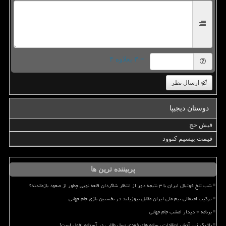
= ۳ بعلاوه ۳
ارسال نظر
دوستان دیجیپا
فیش حج
قیمت بیسیم کنوود
پربیننده ترین ها
شب تلخ فوتبال ایران با ۳ نتیجه دور از انتظار شاگردان قلعه نویی چطور از صعود بازماندند؟
ترکیب احتمالی تیم ملی ایران مقابل نیوزیلند در نخستین بازی جام جهانی
برنامه ۴ دیدار امشب جام جهانی
بلژیک زیر آتش انتقادات رسانه های خودی نسل طلایی در آستانه افول است!