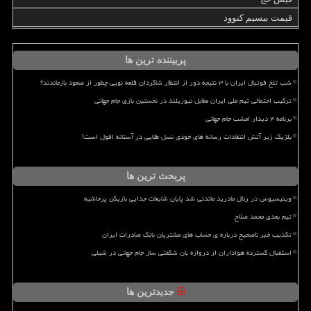
قیمت بیسیم کنوود
پربیننده ترین ها
شب تلخ فوتبال ایران با ۳ نتیجه دور از انتظار شاگردان قلعه نویی چطور از صعود بازماندند؟
ترکیب احتمالی تیم ملی ایران مقابل نیوزیلند در نخستین بازی جام جهانی
برنامه ۴ دیدار امشب جام جهانی
بلژیک زیر آتش انتقادات رسانه های خودی نسل طلایی در آستانه افول است!
پربحث ترین ها
وینیسیوس در رئال مادرید ماندنی شد پایان شایعات جدایی بازیکن پرحاشیه
تیم بعدی محمد صلاح
تکذیب خبر ناصحیح درباره ی حساب های مشتریان بانک صادرات ایران
استقبال گسترده هواداران از دروازه بان شگفتی ساز جام جهانی در شیلی
جدیدترین ها