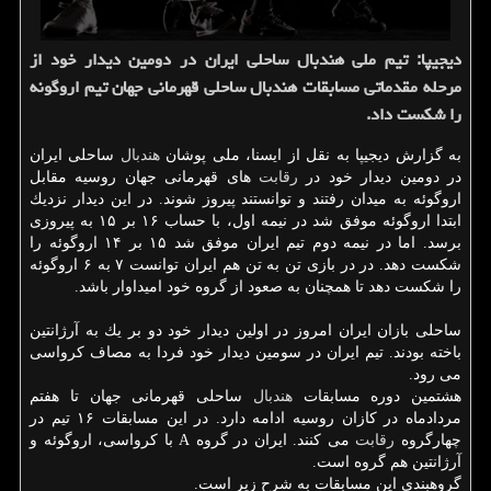
دیجیپا: تیم ملی هندبال ساحلی ایران در دومین دیدار خود از
مرحله مقدماتی مسابقات هندبال ساحلی قهرمانی جهان تیم اروگونه
را شكست داد.
به گزارش دیجیپا به نقل از ایسنا، ملی پوشان
هندبال
ساحلی ایران
در دومین دیدار خود در
رقابت
های قهرمانی جهان روسیه مقابل
اروگوئه به میدان رفتند و توانستند پیروز شوند. در این دیدار نزدیك
ابتدا اروگوئه موفق شد در نیمه اول، با حساب ۱۶ بر ۱۵ به پیروزی
برسد. اما در نیمه دوم تیم ایران موفق شد ۱۵ بر ۱۴ اروگوئه را
شكست دهد. در در بازی تن به تن هم ایران توانست ۷ به ۶ اروگوئه
را شكست دهد تا همچنان به صعود از گروه خود امیداوار باشد.
ساحلی بازان ایران امروز در اولین دیدار خود دو بر یك به آرژانتین
باخته بودند. تیم ایران در سومین دیدار خود فردا به مصاف كرواسی
می رود.
هشتمین دوره مسابقات
هندبال
ساحلی قهرمانی جهان تا هفتم
مردادماه در كازان روسیه ادامه دارد. در این مسابقات ۱۶ تیم در
چهارگروه
رقابت
می كنند. ایران در گروه A با كرواسی، اروگوئه و
آرژانتین هم گروه است.
گروهبندی این مسابقات به شرح زیر است.