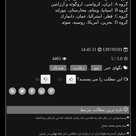
گروه A: ایران، كرواسی، اروگوئه و آرژانتین
گروه B: اسپانیا، ویتنام، مجارستان، نیوزلند
گروه C: قطر، استرالیا، عمان، دانمارك
گروه D: بحرین، آمریكا، روسیه، سوئد
1397/05/03
14:45:11
4483
/ 5
5.0
تگهای خبر:
تیم
,
رقابت
,
هندبال
این مطلب را می پسندید؟
(0)
(1)
تازه ترین مطالب مرتبط
وینیسیوس در رئال مادرید ماندنی شد پایان شایعات جدایی بازیکن پرحاشیه
تیم بعدی محمد صلاح
استقبال گسترده هواداران از دروازه بان شگفتی ساز جام جهانی در شیلی