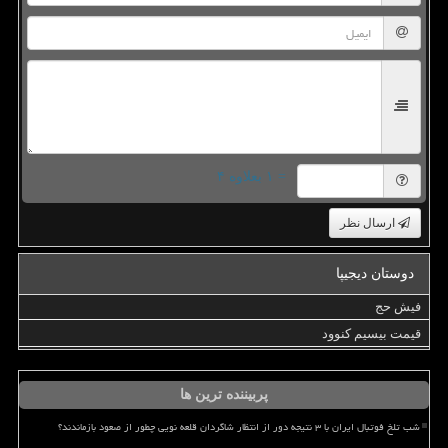
= ۱ بعلاوه ۴
ارسال نظر
دوستان دیجیپا
فیش حج
قیمت بیسیم کنوود
پربیننده ترین ها
شب تلخ فوتبال ایران با ۳ نتیجه دور از انتظار شاگردان قلعه نویی چطور از صعود بازماندند؟