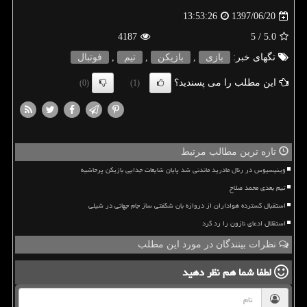
1397/06/20
13:53:26
4187
/ 5
5.0
تگهای خبر:
بازی
,
بازیكن
,
تیم
,
فوتبال
این مطلب را می پسندید؟
(0)
(1)
تازه ترین مطالب مرتبط
وینیسیوس در رئال مادرید ماندنی شد پایان شایعات جدایی بازیکن پرحاشیه
تیم بعدی محمد صلاح
استقبال گسترده هواداران از دروازه بان شگفتی ساز جام جهانی در شیلی
استقلال ادعای نازون را رد کرد
نظرات بینندگان در مورد این مطلب
لطفا شما هم
نظر دهید