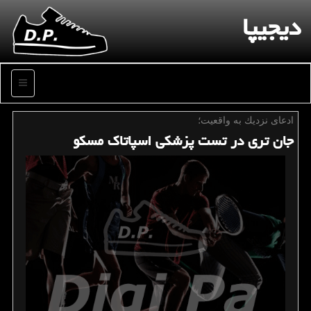
دیجیپا
منو
ادعای نزدیك به واقعیت؛
جان تری در تست پزشكی اسپاتاك مسكو