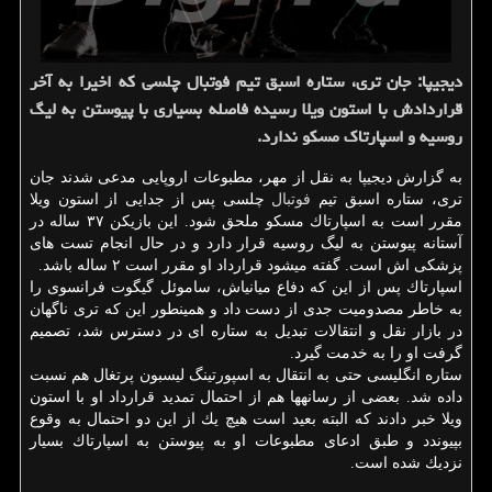
دیجیپا: جان تری، ستاره اسبق تیم فوتبال چلسی كه اخیرا به آخر
قراردادش با استون ویلا رسیده فاصله بسیاری با پیوستن به لیگ
روسیه و اسپارتاك مسكو ندارد.
به گزارش دیجیپا به نقل از مهر، مطبوعات اروپایی مدعی شدند جان
تری، ستاره اسبق تیم
فوتبال
چلسی پس از جدایی از استون ویلا
مقرر است به اسپارتاك مسكو ملحق شود. این بازیكن ۳۷ ساله در
آستانه پیوستن به لیگ روسیه قرار دارد و در حال انجام تست های
پزشكی‏ اش است. گفته می‎شود قرارداد او مقرر است ۲ ساله باشد.
اسپارتاك پس از این كه دفاع میانی‏اش، ساموئل گیگوت فرانسوی را
به خاطر مصدومیت جدی از دست داد و همینطور این كه تری ناگهان
در بازار نقل و انتقالات تبدیل به ستاره ‏ای در دسترس شد، تصمیم
گرفت او را به خدمت گیرد.
ستاره انگلیسی حتی به انتقال به اسپورتینگ لیسبون پرتغال هم نسبت
داده شد. بعضی از رسانه‏‎ها هم از احتمال تمدید قرارداد او با استون
ویلا خبر دادند كه البته بعید است هیچ یك از این دو احتمال به وقوع
بپیوندد و طبق ادعای مطبوعات او به پیوستن به اسپارتاك بسیار
نزدیك شده است.