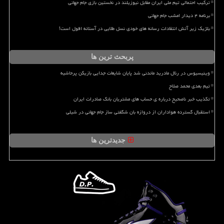
ترکیب احتمالی تیم ملی ایران مقابل نیوزیلند در نخستین بازی جام جهانی
برنامه ۴ دیدار امشب جام جهانی
بلژیک زیر آتش انتقادات رسانه های خودی نسل طلایی در آستانه افول است!
پربحث ترین ها
وینیسیوس در رئال مادرید ماندنی شد پایان شایعات جدایی بازیکن پرحاشیه
تیم بعدی محمد صلاح
تکذیب خبر ناصحیح درباره ی حساب های مشتریان بانک صادرات ایران
استقبال گسترده هواداران از دروازه بان شگفتی ساز جام جهانی در شیلی
جدیدترین ها