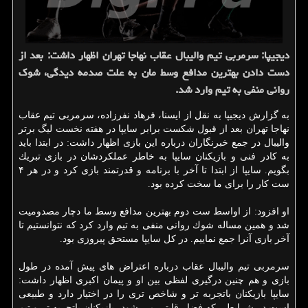
دیجیپا: سرمربی تیم والیبال عقاب نهاجا تهران اظهار داشت: بعد از
دست دادن بهترین مدافع وسط مان به علت صدمه دیدگی، شوك
روانی منفی به تیم وارد شد.
به گزارش دیجیپا به نقل از ایسنا، فرهاد نفرزاده، سرمربی تیم عقاب
نهاجا تهران بعد از قبول شكست برابر سایپا در هفته نخست لیگ برتر
والیبال در جمع خبرنگاران درباره این بازی اظهار داشت: در ابتدا باید
به كادر فنی و بازیكنان سایپا به خاطر عملكردشان در بازی تبریك
بگویم. سایپا از ابتدا تا آخر با برنامه و قدرتمند بازی كرد و در هر ۴
ست كار را برای ما سخت كرده بود.
او افزود: از اواسط ست دوم بهترین مدافع وسط ما دچار مصدومیت
شد و همین مساله شوك روانی منفی به تیم وارد كرد كه نتوانستیم تا
آخر بازی آنرا جمع نماییم. در كل سایپا مستحق پیروزی بود.
سرمربی تیم والیبال عقاب درباره اعتراض های پیش آمده در طول
بازی و هم چنین درگیری لفظی بین او و پیمان اكبری اظهار داشت:
سایپا بازیكنان باتجربه تر و شاخص تری را در اختیار دارد و طبیعی
است در شرایطی كه فضا رقابتی می شود، بازیكنان باتجربه تر و تیم