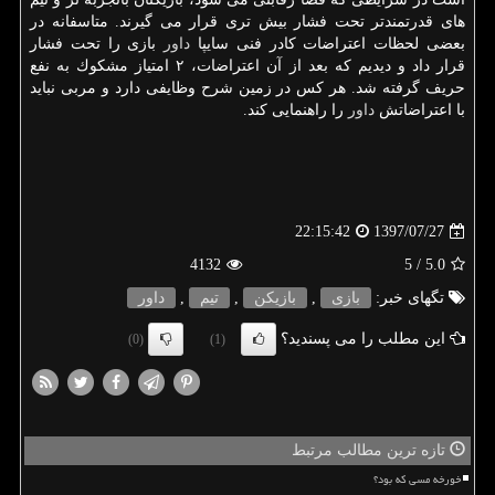
های قدرتمندتر تحت فشار بیش تری قرار می گیرند. متاسفانه در
بعضی لحظات اعتراضات كادر فنی سایپا
داور
بازی را تحت فشار
قرار داد و دیدیم كه بعد از آن اعتراضات، ۲ امتیاز مشكوك به نفع
حریف گرفته شد. هر كس در زمین شرح وظایفی دارد و مربی نباید
با اعتراضاتش
داور
را راهنمایی كند.
1397/07/27
22:15:42
4132
/ 5
5.0
تگهای خبر:
بازی
,
بازیكن
,
تیم
,
داور
این مطلب را می پسندید؟
(0)
(1)
تازه ترین مطالب مرتبط
خورخه مسی که بود؟