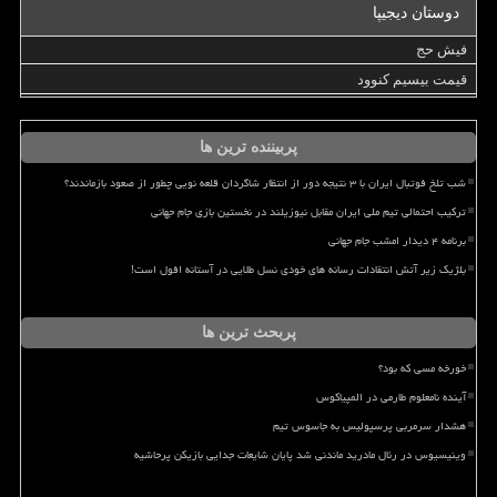
دوستان دیجیپا
فیش حج
قیمت بیسیم کنوود
پربیننده ترین ها
شب تلخ فوتبال ایران با ۳ نتیجه دور از انتظار شاگردان قلعه نویی چطور از صعود بازماندند؟
ترکیب احتمالی تیم ملی ایران مقابل نیوزیلند در نخستین بازی جام جهانی
برنامه ۴ دیدار امشب جام جهانی
بلژیک زیر آتش انتقادات رسانه های خودی نسل طلایی در آستانه افول است!
پربحث ترین ها
خورخه مسی که بود؟
آینده نامعلوم طارمی در المپیاکوس
هشدار سرمربی پرسپولیس به جاسوس تیم
وینیسیوس در رئال مادرید ماندنی شد پایان شایعات جدایی بازیکن پرحاشیه