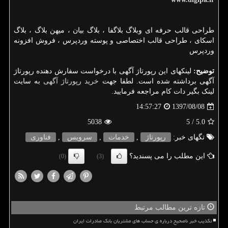
طراحی قالب حرفه ای وبلاگ بلاگفا ، بلاگ بیان ، میهن بلاگ ، بلاگ
اسکای ، طراحی قالب اختصاصی و پوسته وردپرس ، فروش افزونه
وردپرس
توضیح:
لینکهای این رپورتاژ آگهی با درخواست سفارش دهنده رپورتاژ
آگهی برداشته شده است. لطفا جهت
خرید رپورتاژ آگهی
به سایت
لینک بگیر دات کام مراجعه فرمایید.
1397/08/08
14:57:27
5038
/ 5
5.0
تگهای خبر:
رپورتاژ
,
خدمات
,
سرویس
,
فناوری
این مطلب را می پسندید؟
(0)
(3)
تازه ترین مطالب مرتبط
تکذیب خبر ناصحیح درباره ی حساب های مشتریان بانک صادرات ایران