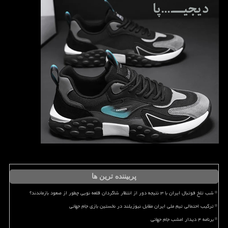
پربیننده ترین ها
شب تلخ فوتبال ایران با ۳ نتیجه دور از انتظار شاگردان قلعه نویی چطور از صعود بازماندند؟
ترکیب احتمالی تیم ملی ایران مقابل نیوزیلند در نخستین بازی جام جهانی
برنامه ۴ دیدار امشب جام جهانی