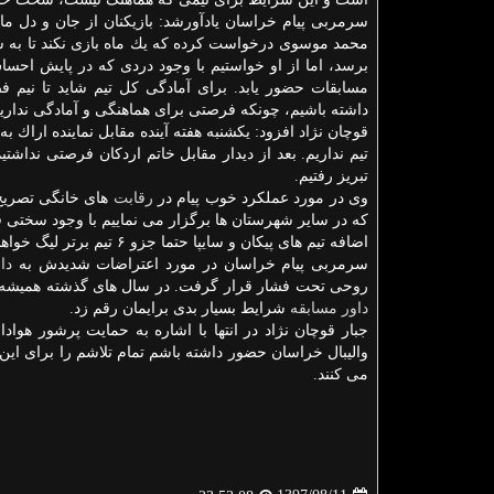
سرمربی پیام خراسان یادآورشد: بازیكنان از جان و دل مای
محمد موسوی درخواست كرده كه یك ماه بازی نكند تا به ش
برسد، اما از او خواستیم با وجود دردی كه در پایش احس
مسابقات حضور یابد. برای آمادگی كل تیم شاید تا نیم ف
داشته باشیم، چونكه فرصتی برای هماهنگی و آمادگی نداری
قوچان نژاد افزود: یكشنبه هفته آینده مقابل نماینده اراك 
تیم نداریم. بعد از دیدار مقابل خاتم اردكان فرصتی نداش
تبریز رفتیم.
وی در مورد عملكرد خوب پیام در
رقابت
های خانگی تصریح 
كه در سایر شهرستان ها برگزار می نماییم با وجود سختی فراو
اضافه تیم های پیكان و سایپا حتما جزو ۶ تیم برتر لیگ خواهندبود. قرعه مان به شكلی بوده كه سوپر لیگ را با تیم های سرسخت آغاز كردیم.
سرمربی پیام خراسان در مورد اعتراضات شدیدش به
دا
روحی تحت فشار قرار گرفت. در سال های گذشته همیشه از د
داور
مسابقه
شرایط بسیار بدی برایمان رقم زد.
جبار قوچان نژاد در انتها با اشاره به حمایت پرشور هوا
والیبال خراسان حضور داشته باشم تمام تلاشم را برای این 
می كنند.