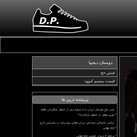
دوستان دیجیپا
فیش حج
قیمت بیسیم کنوود
پربیننده ترین ها
شب تلخ فوتبال ایران با ۳ نتیجه دور از انتظار شاگردان قلعه
نویی چطور از صعود بازماندند؟
ترکیب احتمالی تیم ملی ایران مقابل نیوزیلند در نخستین بازی
جام جهانی
برنامه ۴ دیدار امشب جام جهانی