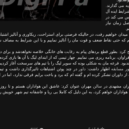
ه می گذارند.
رایط ایده آل
اس می كند در
صل زمان نیاز
م.
به میدان خواهیم رفت، در حالیكه فرصتی برای استراحت، ریكاوری و آنالیز اشتبا
تیم كه حتی نقاط ضعف و قوت مان را آنالیز نماییم و با این شرایط به مصاف 
كرد: بطور قطع بردهای پیام به
رقابت
های خانگی خلاصه نخواهدشد و برای دی
ان، برنامه ریزی می نماییم. چهار تیمی كه از ابتدای لیگ با آن ها بازی كرده 
ور
مسابقه
اظهار داشت:
داور
در چند پوئن اشتباهات تاثیرگذاری داشت و تیم
اوران تشكر كرده ام و گفته ام كه برد و باخت برایم فرقی ندارد، اما در ای
داران مشهدی در
سالن
مهران عنوان كرد: عاشق این هواداران هستم و تا روز
هواداران خواهم كرد، به این دلیل كه كاملا بی ریا و عاشقانه تیم شهر خویش ر