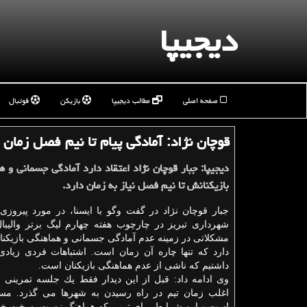
دیجیپا
صفحه اصلی
مطالب دیجیپا
بازیکن
فوتبال
قوچان نژاد: آمادگی پیام تا نیم فصل زمان 
دیجیپا: جبار قوچان نژاد اعتقاد دارد آمادگی جسمانی و ه
بازیكنانش تا نیم فصل نیاز به زمان دارد.
جبار قوچان نژاد در گفت وگو با ایسنا، در مورد پیروز
شهرداری تبریز در چارچوب هفته چهارم لیگ برتر والیبال
مشكلاتی در زمینه عدم آمادگی جسمانی و هماهنگی بازیكنان
دارد كه تنها چاره آن زمان است. اشتباهات فردی زیادی
داشتیم كه ناشی از عدم هماهنگی بازیكنان است.
وی ادامه داد: قبل از این دیدار فقط یك جلسه تمرینی ب
اغلب زمان تیم در راه رسیدن به شهرها می گذرد. مس
است و این شرایط برای تیمی كه هماهنگ نیست، سخت خوا