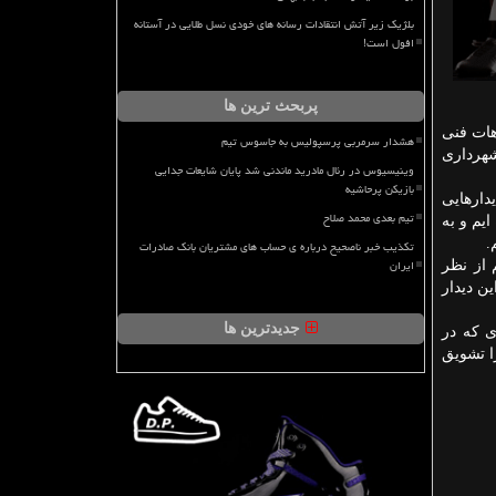
بلژیک زیر آتش انتقادات رسانه های خودی نسل طلایی در آستانه
افول است!
پربحث ترین ها
هات فنی
هشدار سرمربی پرسپولیس به جاسوس تیم
شهرداری
وینیسیوس در رئال مادرید ماندنی شد پایان شایعات جدایی
بازیکن پرحاشیه
دارهایی
تیم بعدی محمد صلاح
ایم و به
تکذیب خبر ناصحیح درباره ی حساب های مشتریان بانک صادرات
ایران
 از نظر
ن دیدار
جدیدترین ها
ی كه در
ا تشویق