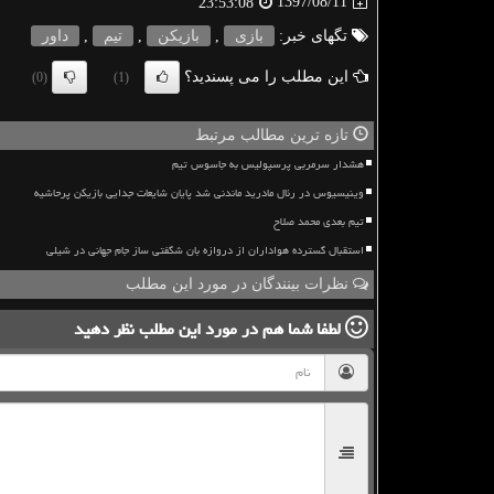
1397/08/11
23:53:08
تگهای خبر:
بازی
,
بازیكن
,
تیم
,
داور
این مطلب را می پسندید؟
(0)
(1)
تازه ترین مطالب مرتبط
هشدار سرمربی پرسپولیس به جاسوس تیم
وینیسیوس در رئال مادرید ماندنی شد پایان شایعات جدایی بازیکن پرحاشیه
تیم بعدی محمد صلاح
استقبال گسترده هواداران از دروازه بان شگفتی ساز جام جهانی در شیلی
نظرات بینندگان در مورد این مطلب
لطفا شما هم
در مورد این مطلب
نظر دهید