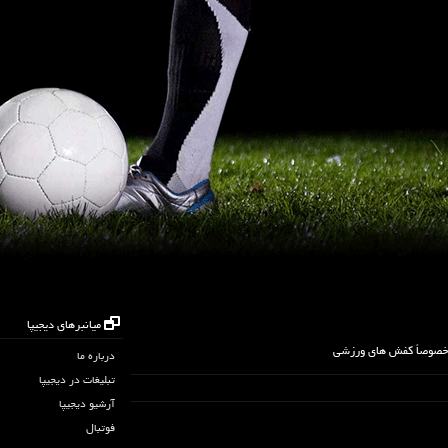
میانبرهای دیجیپا
 خصوصاً کفش های ورزشی
درباره ما
تبلیغات در دیجیپا
آرشیو دیجیپا
فوتبال