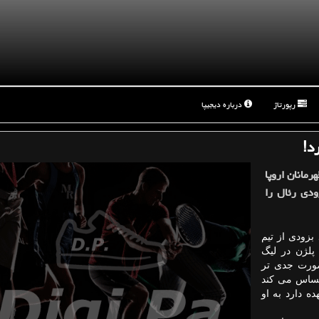
رپورتاژ
درباره دیجیپا
د!
رمانان اروپا
زودی رئال را
بزودی از تیم
 پلژن در لیگ
صورت جدی تر
احساس می كند
ه دارد به او