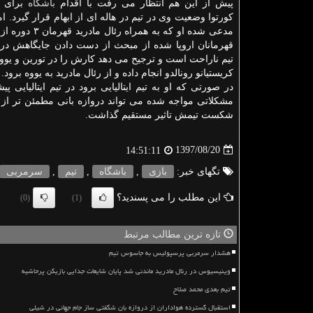
پیش از این هم انتظار می رفت با اقدام
باشگاه
برای خ
كورتوا وضعیت وی در تیم در هاله ای از ابهام قرار گیرد. ام
مدعی شده او كه به همراه 
قهرمانان اروپا شده از مبحث از دست دادن جایگاهش در
تیم ناراحت است و ترجیح می دهد كارش را در تورین و یوو
كریستیانو رونالدو انجام داده و از رئال مادرید به یووه برود.
در صورتی كه او به تیم ایتالیایی برود در تیم ایتالیای
مشكلاتی مواجه شده می تواند دروازه بانی مطمئن تر از ژ
شكست تیمش تاثیر مستقیم گذاشت.
1397/08/20
14:51:11
تگهای خبر:
بازی
,
باشگاه
,
تیم
,
سرمربی
این مطلب را می پسندید؟
(0)
(1)
تازه ترین مطالب مرتبط
هشدار سرمربی پرسپولیس به جاسوس تیم
وینیسیوس در رئال مادرید ماندنی شد پایان شایعات جدایی بازیکن پرحاشیه
تیم بعدی محمد صلاح
استقبال گسترده هواداران از دروازه بان شگفتی ساز جام جهانی در شیلی