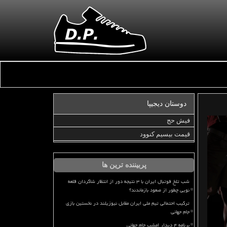
دوستان دیجیپا
فیش حج
قیمت بیسیم کنوود
پربیننده ترین ها
شب تلخ فوتبال ایران با ۳ نتیجه دور از انتظار شاگردان قلعه
نویی چطور از صعود بازماندند؟
ترکیب احتمالی تیم ملی ایران مقابل نیوزیلند در نخستین بازی
جام جهانی
برنامه ۴ دیدار امشب جام جهانی