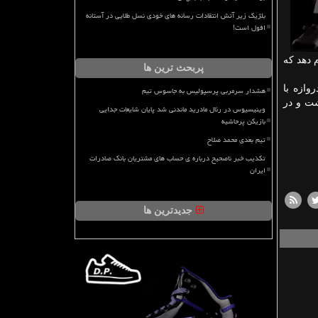
بلژیک زیر آتش انتقادات رسانه های خودی نسل طلایی در آستانه
افول است!
 دهد كه
پربحث ترین ها
وازه با
هشدار سرمربی پرسپولیس به جاسوس تیم
شت و در
وینیسیوس در رئال مادرید ماندنی شد پایان شایعات جدایی
بازیکن پرحاشیه
تیم بعدی محمد صلاح
تکذیب خبر ناصحیح درباره ی حساب های مشتریان بانک صادرات
ایران
جدیدترین ها