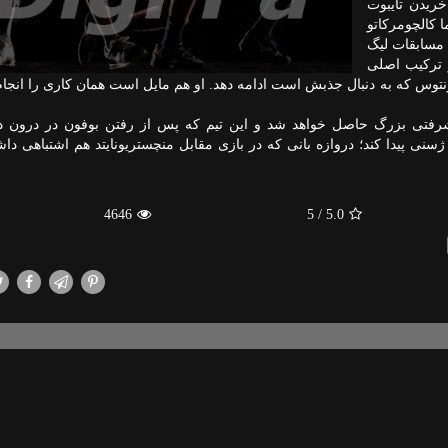
ریدن تایبوت
ا كالچومركاتو
رئال مادرید قهرمان ۳ دوره از مسابقات لیگ
 تركیب اصلی
نتوس كه به دنبال جذبش است ادامه دهد. او هم مایل است همان كاری را انجام
ی پیشرفتی بزرگ حاصل خواهد شد و این تیم كه پس از رفتن بوفون در درون در
سنی پیدا كند؛ دروازه بانی كه در بازی مقابل منچستریونایتد هم اشتباهی دا
4646
/ 5
5.0