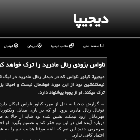
دیجیپا
صفحه اصلی
مطالب دیجیپا
بازیکن
فوتبال
ناواس بزودی رئال مادرید را ترك خواهد كر
دیجیپا: كیلور ناواس كه در دیدار رئال مادرید در لیگ قه
نیمكت‎‏نشین بود از این مورد خوشحال نیست و احیانا ب
ترك می‏‎كند. او از یووه پیشنهاد دارد.
به گزارش دیجیپا به نقل از مهر، كیلور ناواس امكان دارد 
فوتبال
رئال مادرید برود. او كه در بازی مقابل ویكتوریا
قهرمانان اروپا نیمكت نشین شده بود شاید از حالا به 
درباره آینده اش در این تیم فكر كند و تصمیم بگیرد. او 
سرمربی جدید این تیم كه البته موقتا هدایت تیم را به عهد
اعتماد كافی ندارد.