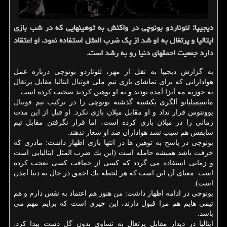
دیجیپا: لئوناردو بونوچی در واكنش به توهین‎هایی كه در شب بازی
ایتالیا و پرتغال به او شد از یك ضرب المثل استفاده نمود. او اعتقاد
دارد جمعیت احمق‎های دنیا رو به رشد است.
به گزارش دیجیپا به نقل از مهر، لئوناردو بونوچی درباره عمل
هوادارانی كه برای تماشای بازی تیم ملی
فوتبال
ایتالیا مقابل پرتغال
به جوزپه مه آتزا آمده بودند و به او توهین كردند صحبت كرده است.
ماسیمیلیانو آلگری یكشنبه گذشته بونوچی را در تركیب تیم
فوتبال
یوونتوس قرار نداد و او مقابل میلان بازی نكرد. او قبل از این مدت
زمانی را در میلان بازی كرده است، اما قرار نگرفتن مقابل تیم
سابقش هم سبب نشد هواداران ضد او شعار ندهند.
بونوچی در پاسخ به توهین ها در انتها بازی اظهار داشت: مادری كه
خرفت باشد همیشه حامله است (این یك ضرب المثل ایتالیایی است
و زمانی استفاده می گردد كه كسی از حماقت كسی تعجب كرده
است. معنای آن این است كه هر لحظه یك احمق در حال به دنیا آمدن
است).
بونوچی در ادامه اظهار داشت: من هنوز هم اعتماد به نفس دارم و هم
تیمی هایم هم مرا قبول دارند، این چیزی است كه برایم مهم می
باشد.
ایتالیا در دیدار مقابل پرتغال به تساوی بدون
گل
دست پیدا كرد.