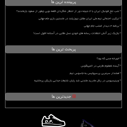
پربیننده ترین ها
شب تلخ فوتبال ایران با ۳ نتیجه دور از انتظار شاگردان قلعه نویی چطور از صعود بازماندند؟
ترکیب احتمالی تیم ملی ایران مقابل نیوزیلند در نخستین بازی جام جهانی
برنامه ۴ دیدار امشب جام جهانی
بلژیک زیر آتش انتقادات رسانه های خودی نسل طلایی در آستانه افول است!
پربحث ترین ها
خورخه مسی که بود؟
آینده نامعلوم طارمی در المپیاکوس
هشدار سرمربی پرسپولیس به جاسوس تیم
وینیسیوس در رئال مادرید ماندنی شد پایان شایعات جدایی بازیکن پرحاشیه
جدیدترین ها