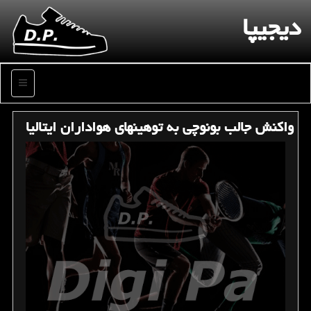
دیجیپا
منو
واكنش جالب بونوچی به توهین‎های هواداران ایتالیا