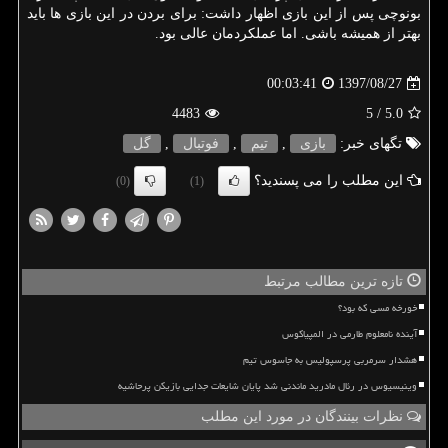
بونوچی پس از این بازی اظهار داشت: برای بردن در این بازی ها باید
بهتر از همیشه باشی. اما عملكردمان عالی بود.
1397/08/27
00:03:41
4483
/ 5
5.0
تگهای خبر:
بازی
,
تیم
,
فوتبال
,
گل
این مطلب را می پسندید؟
(0)
(1)
تازه ترین مطالب مرتبط
خورخه مسی که بود؟
آینده نامعلوم طارمی در المپیاکوس
هشدار سرمربی پرسپولیس به جاسوس تیم
وینیسیوس در رئال مادرید ماندنی شد پایان شایعات جدایی بازیکن پرحاشیه
نظرات بینندگان در مورد این مطلب