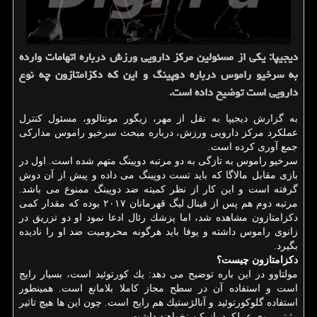
دیجیپا: یكی از مسئولین مركز دارویی ورزش درباره اتهامات وارده
به سرخیو راموس درباره دوپینگ و این كه دكزامتازون چه نوع
دارویی است توضیح داده است.
به گزارش دیجیپا به نقل از مهر، زیگور مونتالوو، مسئول كنترل
عملكرد مركز دارویی ورزش، درباره مبحث سرخیو راموس مداركی
جمع آوری كرده است.
سرخیو راموس به تازگی به دو مرتبه دوپینگ متهم شده است. اول در
بازی مقابل مالاگا كه باید تست دوپینگ می داده و پیش از آن دوش
گرفته است و این كار از نظر كمیته ضد دوپینگ ممنوع می باشد.
مرتبه دوم هم پس از فینال لیگ قهرمانان ۲۰۱۷ بوده كه مقدار كمی
دكزامتازون مشاهده شد، اما پزشك رئال ادعا نمود او دو تزریق در
زانوی راموس داشته و یوفا باید هرگونه محرومیت ضد او را نادیده
بگیرد.
دكزامتازون چیست؟
مولتاوو در این باره توضیح می دهد: یك كورتوئید است، بسیار رایج
است و استفاده آن در سطح مجاز كاملا بلامانع است. همینطور
استفاده گلوكورتوئید و آنالژستیك هم رایج است. چون این ها هیچ تاثیر
مثبتی روی عملكرد بازیكن نخواهند داشت.