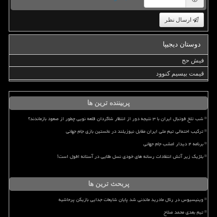
ارسال نظر
دوستان دیجیپا
فیش حج
قیمت بیسیم کنوود
پربیننده ترین ها
شب تلخ فوتبال ایران با ۳ نتیجه دور از انتظار شاگردان قلعه نویی چطور از صعود بازماندند؟
ترکیب احتمالی تیم ملی ایران مقابل نیوزیلند در نخستین بازی جام جهانی
برنامه ۴ دیدار امشب جام جهانی
بلژیک زیر آتش انتقادات رسانه های خودی نسل طلایی در آستانه افول است!
پربحث ترین ها
وینیسیوس در رئال مادرید ماندنی شد پایان شایعات جدایی بازیکن پرحاشیه
تیم بعدی محمد صلاح