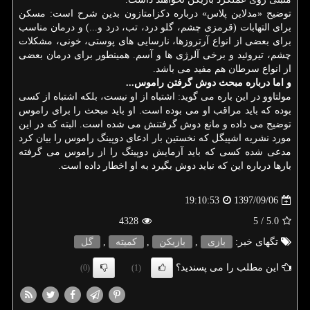
توضیح «مدلاین پلاس» درباره دكزامتازون بدین شرح است: مسكن
برای التهابات (قرمزی چشم، گلو درد، تب، درد و...) و درمان مناسب
برای بعضی از انواع آرتروزها، نارسایی های پوستی، خونی، مشكلات
چشم، تیروئید و برخی آلرژی ها و آسم. همینطور برای درمان بعضی
از انواع سرطان هم مفید می باشد.
و اما درباره مبحث دوش گرفتن راموس...
مولتاوو در این باره می گوید: اشتباه از او نیست، بلكه اشتباه از كسی
بوده كه باید مراقب او می بوده است. او باید مبحث را برای راموس
توضیح می داده و مانع دوش گرفتنش می شده است. البته كه در این
مورد نشریه اشپیگل كه نخستین بار ادعای دوپینگ راموس را بیان كرد
مدعی شده كسی كه باید آزمایش دوپینگ را از راموس می گرفته
بارها درباره این كه نباید دوش بگیرد به او اخطار داده است.
1397/09/06
19:10:53
4328
/ 5
5.0
تگهای خبر:
بازی
,
بازیكن
,
كمیته
,
گل
این مطلب را می پسندید؟
(0)
(1)