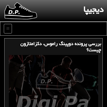
دیجیپا
منو
بررسی پرونده دوپینگ راموس، دكزامتازون
چیست؟