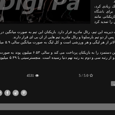
ك زیادی كرد،
ه برای
باشگاه
یكنانی مانند
را تمدید كرد
یرینه این تیم، رئال مادرید قرار دارد. بازیكنان این تیم به صورت میانگین در
امریكا بالاتر از هر لیگی 
های لیگ برتر انگلیس منچستریونایتد بیشترین دستمزد را به بازیكنان پرداخت می كند و سالی 
می دهد. همینطور یووه در این رده بندی پس از جذب رونالدو از
4531
/ 5
5.0