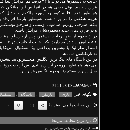
عنایت به دستمزها می تواند تا ۳۳ درصد هم افزایش پیدا كند.
قرارداد جدید لیونل مسی هم در افزایش این میانگین كم
همینطور جذب فلیپه كوتینیو، آرتور، مالكوم و ویدال ك
هزینه هنگفتی را در بر داشت. همینطور بارسا قرارداد باز
پیكه، سرخی روبرتو، ساموئل اومتیتی و سرخیو بوستكتس 
و در قراردادهای جدید دستمزدشان افزایش یافت.
در رتبه دوم از نظر پرداخت دستمزد پس از بارسلونا رقیب د
۸.۱ میلیون پوند درآمد دارند. نكته جالب اینجاست در ۶ رتبه پس از دو تیم بارسلونا و رئال مادرید تیم هایی از ان بی ای قرار دارند.
البته از نظر لیگ با بیشترین پرداختی لیگ
بسكتبال
به بازیكنانش می دهد.
در بین
باشگاه
سال در رده بیستم دنیا و دوم انگلیس قرار دارد.
1397/09/07
21:21:28
تگهای خبر:
بازی
,
بازیكن
,
باشگاه
,
بسكتبال
این مطلب را می پسندید؟
(0)
(1)
تازه ترین مطالب مرتبط
هشدار سرمربی پرسپولیس به جاسوس تیم