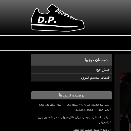
دوستان دیجیپا
فیش حج
قیمت بیسیم کنوود
پربیننده ترین ها
شب تلخ فوتبال ایران با ۳ نتیجه دور از انتظار شاگردان قلعه
نویی چطور از صعود بازماندند؟
ترکیب احتمالی تیم ملی ایران مقابل نیوزیلند در نخستین بازی
جام جهانی
برنامه ۴ دیدار امشب جام جهانی