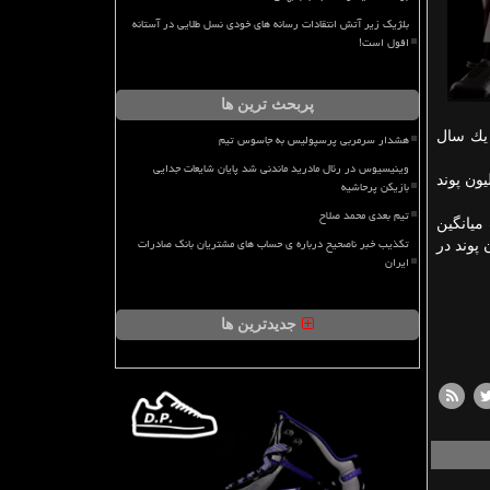
بلژیک زیر آتش انتقادات رسانه های خودی نسل طلایی در آستانه
افول است!
پربحث ترین ها
 یك سال
هشدار سرمربی پرسپولیس به جاسوس تیم
وینیسیوس در رئال مادرید ماندنی شد پایان شایعات جدایی
و هر ورزشی است و كل لیگ به صورت میانگین سالی ۵.۹ میلیون پوند
بازیکن پرحاشیه
تیم بعدی محمد صلاح
۶.۵۳ میلیون پوند به صورت میانگین
تکذیب خبر ناصحیح درباره ی حساب های مشتریان بانک صادرات
 رتبه سی و دوم به رتبه نهم دنیا رسیده است. منچسترسیتی با ۵.۳۹ میلیون پوند در
ایران
جدیدترین ها