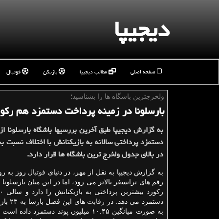
دیجیپا
صفحه اصلی
مطالب دیجیپا
بازیکن
فوتبال
ولخرج‎ترین باشگاه ‎ها را بشناسید؛
بارسلونا در زمینه پرداخت دستمزد هم ركور
به گزارش دیجیپا طبق آخرین بررسی‎ها باشگا
دستمزد پرداختی سالانه به بازیكنانش با اختلاف نسبت به
در بالای جدول ولخرج ‏ترین باشگاه ها قرار دارد.
به گزارش دیجیپا به نقل از مهر، در دنیای
فوتبال
روز به رو
رقم های ترانسفر بالاتر می رود، اما در این میان بارسلون
دستمزد می دهد. در
رقابت
های این 
به صورت میانگین ۱۰.۴۵ میلیون پوند دستمزد داده