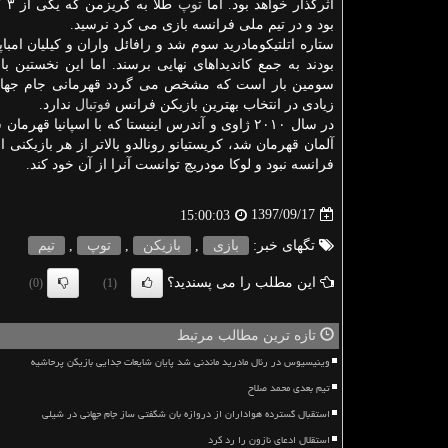
اثرگذار خواهد بود. اما
توپ
طلا 
بود و در تیم ملی فرانسه بازی می كرد نرسید.
ستاره اتلتیكومادرید سوم شد و رافائل واران و كیلیان امباپ
بودند به جمع كاندیداهای نهایی برسند. اما این نخستین با
سومین بار است كه مشخص می گردد قهرمانی جام جهانی
زیادی در انتخاب بهترین بازیكن فرانس
فوتبال
ندارد.
در سال ۲۰۱۰ ژاوی و آندرس اینیستا كه با اسپانیا قهرمان شده بودند نتوانستند برنده
آلمان قهرمان شد، كریستیانو رونالدو بالاتر از هر بازیكنی ا
فرانسه نبود و لوكا مودریچ توانست آنرا از آن خود كند.
1397/09/17
15:00:03
تگهای خبر:
بازی
,
بازیكن
,
توپ
,
تیم
این مطلب را می پسندید؟
(0)
(1)
تازه ترین مطالب مرتبط
وینیسیوس در رئال مادرید ماندنی شد پایان شایعات جدایی بازیکن پرحاشیه
تیم بعدی محمد صلاح
استقبال گسترده هواداران از دروازه بان شگفتی ساز جام جهانی در شیلی
استقلال ادعای نازون را رد کرد