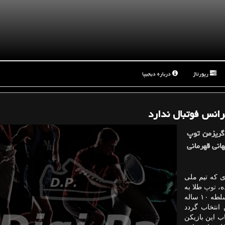
رپورتاژ
درباره دیجیپا
فرانس فوتبال ندارد
 گریزمن توپ
انی قهرمانی
ی كه تیم ملی
ه،
توپ
طلا به
لوكا مودریچ كروات رسید. او تبدیل به بازیكنی شد كه به سلطه ۱۰ ساله
 انتخاب گردد
اب این بازیكن