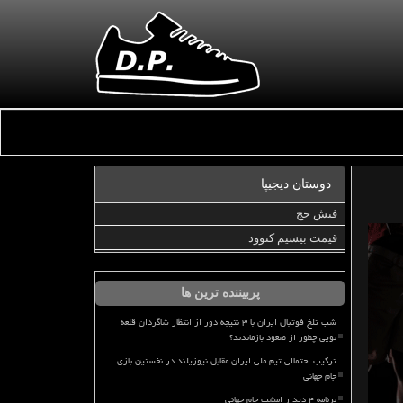
دوستان دیجیپا
فیش حج
قیمت بیسیم کنوود
پربیننده ترین ها
شب تلخ فوتبال ایران با ۳ نتیجه دور از انتظار شاگردان قلعه
نویی چطور از صعود بازماندند؟
ترکیب احتمالی تیم ملی ایران مقابل نیوزیلند در نخستین بازی
جام جهانی
برنامه ۴ دیدار امشب جام جهانی