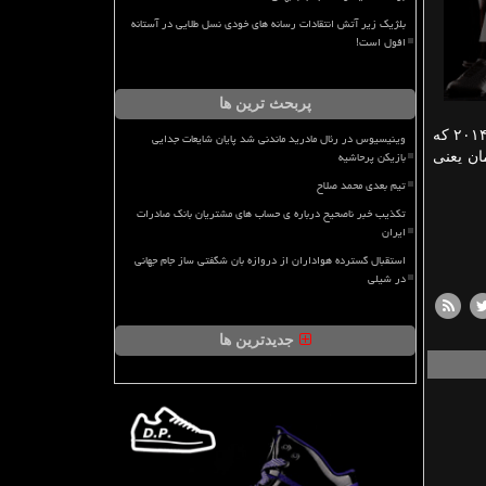
بلژیک زیر آتش انتقادات رسانه های خودی نسل طلایی در آستانه
افول است!
پربحث ترین ها
طلا شوند و این عنوان به مسی رسید. در سال ۲۰۱۴ كه
وینیسیوس در رئال مادرید ماندنی شد پایان شایعات جدایی
بازیکن پرحاشیه
ان یعنی
تیم بعدی محمد صلاح
تکذیب خبر ناصحیح درباره ی حساب های مشتریان بانک صادرات
ایران
استقبال گسترده هواداران از دروازه بان شگفتی ساز جام جهانی
در شیلی
جدیدترین ها