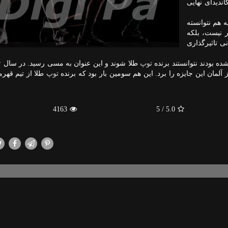
به گریزمن كه یكی از ۳ كاندیدای نهایی
ه هم نتوانسته
ر نیست، بلكه
 تاثیرگذاری
توپ
ز آلمان این جایزه را برد. این هم سومین بار بود كه برنده
توپ
طلا از تیم قهرم
4163
/ 5
5.0