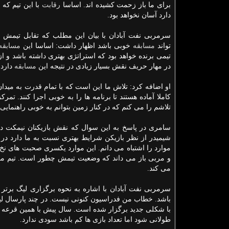
برای ما باز زحمت كشیده اند. اساسا
رقابت
با این تیم كه 
دارد آسان نخواهد بود.
سرمربی نفت آبادان با بیان این مطلب كه تقابل تیمش ب
تواند
مسابقه
خوبی باشد اظهار داشت: اساسا این
مسابقه
تیمی برنده خواهد بود كه استراتژی بهتری داشته باشد و 
در مهار حریف نقش بسیار زیادی در نتیجه این
مسابقه
دارد.
او اضافه كرد: تلاش ما این است كه با تمام قدرت به میدان 
كاملا آماده هستند تا برنامه ها را به خوبی اجرا كنند. تم
تلاشم را می كنم كه در كنار زمین بتوانم به خوبی راهنمایی
سامری در پاسخ به این سوال كه نقش بازیكنان نیمكت دو 
شیمیدر از نظر بازیكن شرایط بهتری نسبت به ما دارد در 
موارد را اشتباه می دانم. این موارد یكسری صحبت های نخ
و مربی باز می داند كه وضعیت تیمش چطور است. تیم ما با
می كند.
سرمربی نفت آبادان با اشاره به نحوه برگزاری لیگ برتر
باشد. خطاب من فدراسیون كنونی نیست. در چند پارسال لیگ
طولانی شود اما تعداد بازی ها كم باشد سودی ندارد.