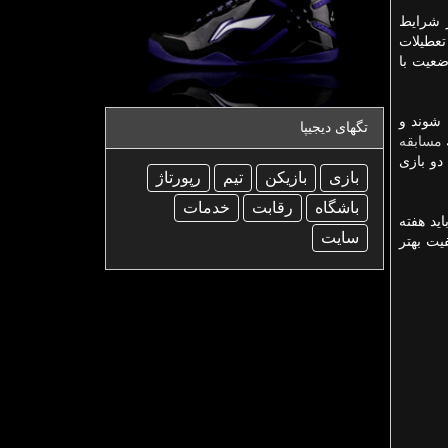
ر شرایط
تعطیلات
عیت با
 شوند و
تگهای دیجیپا
مسابقه
دو بازی
بازی
بازیكن
تیم
رپورتاژ
باشگاه
رقابت
خدمات
ید هفته
سایت
یت بهتر