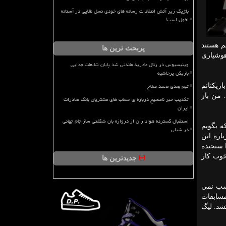
بلژیک زیر آتش انتقادات رسانه های خودی نسل طلایی در آستانه
افول است!
م هستند
پربحث ترین ها
هوشیاری
وینیسیوس در رئال مادرید ماندنی شد پایان شایعات جدایی
بازیکن پرحاشیه
تیم بعدی محمد صلاح
ازیكنانم
من باز
تکذیب خبر ناصحیح درباره ی حساب های مشتریان بانک صادرات
ایران
استقبال گسترده هواداران از دروازه بان شگفتی ساز جام جهانی
ه بگویم
در شیلی
اره این
 سنجیده
خوب كار
جدیدترین ها
ب نمی
مسابقات
 نیم برگزار شده امسال مقرر است ۷ ماه طول بكشد. لیگ