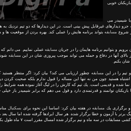
بازیكنان خوبی
ا شیمیدر می
جزو دیدارهای غیرقابل پیش بینی است. در این دیدارها كه دو تیم نزدیك به ه
از شروع
مسابقه
بتواند برنامه هایش را عملی كند. بهره بردن از موقعیت ها و 
برویم و بتوانیم برنامه هایمان را در جریان
مسابقه
عملی نماییم. می دانم كه ب
ركز بالای آنها در دفاع و حمله می تواند موجب پیروزی شان در این
مسابقه
شود. 
 شان بكنم.
تیم را در این
مسابقه
چطور ارزیابی می كند؟ بیان كرد: اگر منتظر هستید ك
اشتباه هستید چون من نه تنها این مساله را قبول ندارم بلكه صحبت كردن درب
 نما شده و قدیمی است. یك تیم كه كارش را در لیگ آغاز نموده همه شرایط را
زیكنان توانمند و قدرتمندی دارد و قول می دهم كه برابر شیمیدر باز خیلی 
 و برگزاری یك
مسابقه
در هفته بیان كرد: اساسا این نحوه برای
بسكتبال
مناس
 برتر با آزمون و خطا برگزار شده. هر سال ایرادها گرفته شده اما سال بعد 
با شكلی جدید برگزار شده است. سال پیش با همین قرعه كشی مسابقات در سه ماه و