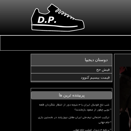
دوستان دیجیپا
فیش حج
قیمت بیسیم کنوود
پربیننده ترین ها
شب تلخ فوتبال ایران با ۳ نتیجه دور از انتظار شاگردان قلعه
نویی چطور از صعود بازماندند؟
ترکیب احتمالی تیم ملی ایران مقابل نیوزیلند در نخستین بازی
جام جهانی
برنامه ۴ دیدار امشب جام جهانی