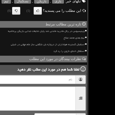
تگهای خبر:
بازی
,
بازیكن
,
بسكتبال
,
تیم
این مطلب را می پسندید؟
(0)
(1)
تازه ترین مطالب مرتبط
وینیسیوس در رئال مادرید ماندنی شد پایان شایعات جدایی بازیکن پرحاشیه
تیم بعدی محمد صلاح
استقبال گسترده هواداران از دروازه بان شگفتی ساز جام جهانی در شیلی
استقلال ادعای نازون را رد کرد
نظرات بینندگان در مورد این مطلب
لطفا شما هم
در مورد این مطلب
نظر دهید