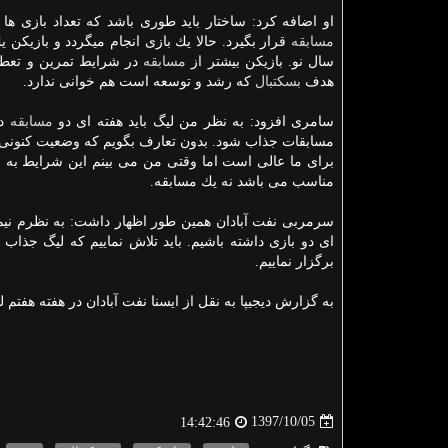
او اضافه كرد: ساختار باید طوری باشد كه تعداد بازی ها 
مسابقه
قرار بگیرد. حالا یك بازی انجام میگردد و بازیكن 
سال نو. بازیكن بیشتر از
مسابقه
در شرایط تمرین و تعطی
هدف
بسكتبال
كه رشد و توسعه است هم خوانی ندارد.
سامری افزود: به نظر من لیگ باید هفته ای دو
مسابقه
دا
مسابقات جذاب شود. بدون تعارف بگویم كه وضعیت كنونی ل
برای ما عالی است اما وقتی من می بینم این شرایط به
مناسب می باشد نه یك مسابقه.
سرمربی نفت آبادان همین طور اظهار داشت: به نظرم نی
ای دو بازی داشته باشیم. باید تلاش نماییم كه لیگ جذاب 
برگزار نماییم.
به گزارش دیجیپا به نقل از ایسنا نفت آبادان در هفته هفتم 
1397/10/05
14:42:46