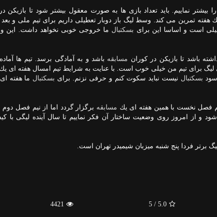
را بیشتر نماییم. باید تعداد بازی ها به صورت معقول بیشتر شود تا بازیكن د
یك هفته تمرین می كند. وسط لیگ باز دوبار تعطیلی داریم برای تیم ملی و بعد 
لی است و اساسا این برای
بسكتبال
ما خروجی خوبی نخواهد داشت. این وض
شته باشد تا بازیكن در كوران
مسابقه
باشد و به آمادگی برسد. تیم ها آماده
یگ برای تیم من خیلی خوب است. با عنایت به شرایط تیم امسال هفته ای یك
 سود
بسكتبال
نیست نباید سكوت كنم و حرفی نزنم. برای
بسكتبال
ما هفته ای 
م فصل نخست با همین هفته ای یك
مسابقه
برگزار گردد اما از نیم فصل دوم با
شود و از امروز روی وضعیت ساختار آن فكر نماییم تا سال آینده لیگی با كیف
لیگ برتر فردا پنج شنبه میزبان شیمیدر تهران است.
4421
/ 5
5.0