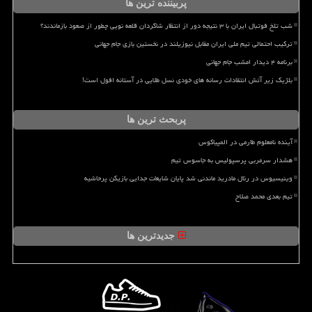
پربیننده ترین ها
شب تلخ فوتبال ایران با ۳ نتیجه دور از انتظار شاگردان قلعه نویی چطور از صعود بازماندند؟
ترکیب احتمالی تیم ملی ایران مقابل نیوزیلند در نخستین بازی جام جهانی
برنامه ۴ دیدار امشب جام جهانی
بلژیک زیر آتش انتقادات رسانه های خودی نسل طلایی در آستانه افول است!
پربحث ترین ها
آینده نامعلوم طارمی در المپیاکوس
هشدار سرمربی پرسپولیس به جاسوس تیم
وینیسیوس در رئال مادرید ماندنی شد پایان شایعات جدایی بازیکن پرحاشیه
تیم بعدی محمد صلاح
جدیدترین ها