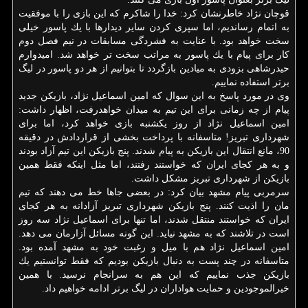
قوچان نژاد خاطرنشان كرد: خدا را شاكرم كه این بازی را با موفقیت
به اتمام رساندیم، اما سپری كردن سایر دیدارها با یك پاسور خیلی
سخت خواهد بود. با عنایت به فشردگی مسابقات در نیم فصل دوم
كار برای پیام با یك پاسور به مراتب سخت تر خواهد شد. امیدوارم
حیدرشاهی بزودی به میادین بازگردد تا بتوانیم از هر دو پاسور در لیگ
برتر استفاده نماییم.
وی در مورد پاسخ به این سوال كه امین اسماعیل نژاد، بازیكن جدید
پیام از چه زمانی برای این تیم به میدان خواهدرفت، اظهار داشت:
امین اسماعیل نژاد از روز یكشنبه بازی خواهد كرد، اما برای
شهرداری تبریز! متاسفانه با پرداخت بخشی از قراردادش در دقیقه
90، مانع انتقال این بازیكن به پیام شدند. پنج بازیكن این تیم آزاد بودند
و به هر كجای ایران كه خواستند رفتند، اما مثل اینكه فقط همین
بازیكن از شهرداری تبریز مشكل داشت.
سرمربی پیام مشهد بیان كرد: در بعضی جاها خط می دهند كه تیم
مان را اذیت كنند. پنج بازیكن شهرداری تبریز آزادانه به هر كجای
ایران كه خواستند منتقل شدند، اما تنها برای اسماعیل نژاد سه روز
است در تلاشند كه به مشهد نیاید. این گونه مسائل آزارمان می دهد.
امین اسماعیل نژاد هم با میل و رغبت خود به مشهد آمده بود.
متاسفانه در چند پست به دنبال بازیكن بودیم كه فقط توانستیم یك
بازیكن جذب نماییم كه این هم به سرانجام نرسید. با همین
خیرالموجودین و حمایت هواداران در لیگ برتر ادامه خواهیم داد.