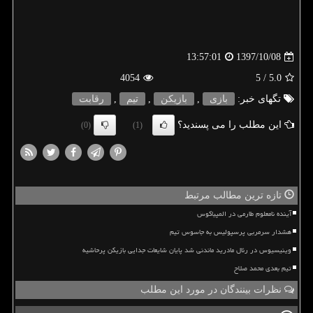
1397/10/08
13:57:01
4054
/ 5
5.0
تگهای خبر:
بازی
,
بازیكن
,
تیم
,
رقابت
این مطلب را می پسندید؟
(0)
(1)
تازه ترین مطالب مرتبط
آینده نامعلوم طارمی در المپیاکوس
هشدار سرمربی پرسپولیس به جاسوس تیم
وینیسیوس در رئال مادرید ماندنی شد پایان شایعات جدایی بازیکن پرحاشیه
تیم بعدی محمد صلاح
نظرات بینندگان در مورد این مطلب