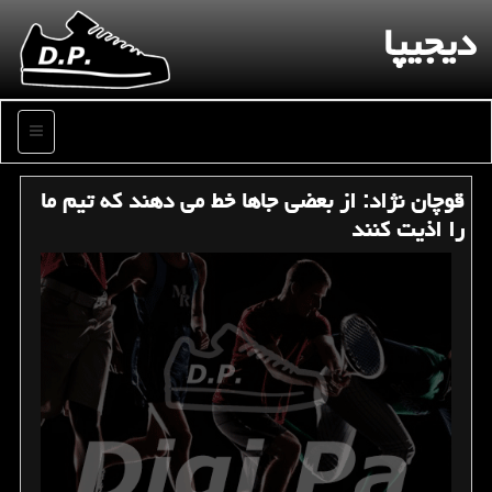
دیجیپا
منو
قوچان نژاد: از بعضی جاها خط می دهند كه تیم ما
را اذیت كنند