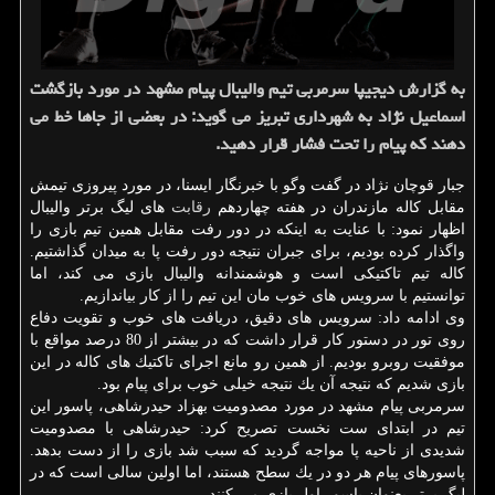
به گزارش دیجیپا سرمربی تیم والیبال پیام مشهد در مورد بازگشت
اسماعیل نژاد به شهرداری تبریز می گوید: در بعضی از جاها خط می
دهند كه پیام را تحت فشار قرار دهید.
جبار قوچان نژاد در گفت وگو با خبرنگار ایسنا، در مورد پیروزی تیمش
مقابل كاله مازندران در هفته چهاردهم
رقابت
های لیگ برتر والیبال
اظهار نمود: با عنایت به اینكه در دور رفت مقابل همین تیم بازی را
واگذار كرده بودیم، برای جبران نتیجه دور رفت پا به میدان گذاشتیم.
كاله تیم تاكتیكی است و هوشمندانه والیبال بازی می كند، اما
توانستیم با سرویس های خوب مان این تیم را از كار بیاندازیم.
وی ادامه داد: سرویس های دقیق، دریافت های خوب و تقویت دفاع
روی تور در دستور كار قرار داشت كه در بیشتر از 80 درصد مواقع با
موفقیت روبرو بودیم. از همین رو مانع اجرای تاكتیك های كاله در این
بازی شدیم كه نتیجه آن یك نتیجه خیلی خوب برای پیام بود.
سرمربی پیام مشهد در مورد مصدومیت بهزاد حیدرشاهی، پاسور این
تیم در ابتدای ست نخست تصریح كرد: حیدرشاهی با مصدومیت
شدیدی از ناحیه پا مواجه گردید كه سبب شد بازی را از دست بدهد.
پاسورهای پیام هر دو در یك سطح هستند، اما اولین سالی است كه در
لیگ برتر بعنوان پاسور اول بازی می كنند.