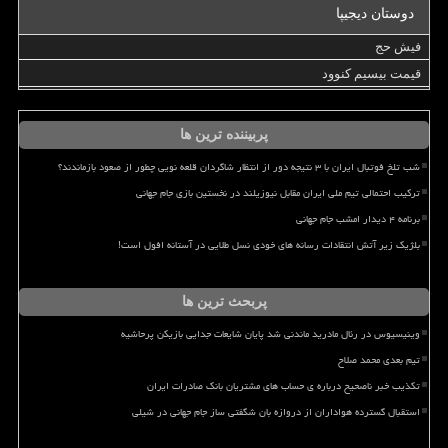
دوستان دیجیپا
فیش حج
قیمت بیسیم کنوود
پربیننده ترین ها
شب تلخ فوتبال ایران با ۳ نتیجه دور از انتظار شاگردان قلعه نویی چطور از صعود بازماندند؟
ترکیب احتمالی تیم ملی ایران مقابل نیوزیلند در نخستین بازی جام جهانی
برنامه ۴ دیدار امشب جام جهانی
بلژیک زیر آتش انتقادات رسانه های خودی نسل طلایی در آستانه افول است!
پربحث ترین ها
وینیسیوس در رئال مادرید ماندنی شد پایان شایعات جدایی بازیکن پرحاشیه
تیم بعدی محمد صلاح
تکذیب خبر ناصحیح درباره ی حساب های مشتریان بانک صادرات ایران
استقبال گسترده هواداران از دروازه بان شگفتی ساز جام جهانی در شیلی