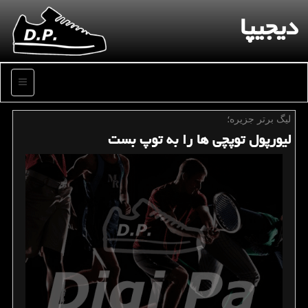
دیجیپا
منو
لیگ برتر جزیره؛
لیورپول توپچی ها را به توپ بست