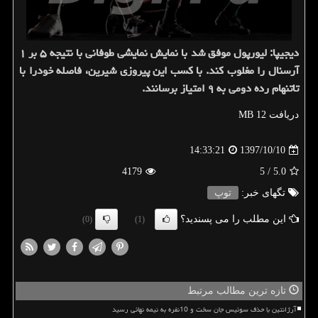
دیجیپا: لیورپول موفق شد با نمایش نمایشی طوفانی با نتیجه ۵ بر ۱
آرسنال را مغلوب كند. با كسب این پیروزی شیرین، فاصله خودرا با
تاتنهام رده دومی به ۹ امتیاز برسانند.
دریافت 12 MB
1397/10/10
14:33:21
4179
/ 5
5.0
تگهای خبر:
توپ
این مطلب را می پسندید؟
(0)
(1)
تازه ترین مطالب مرتبط
آرژانتین با حذف سوئیس جان سخت و 10نفره به نیمه نهائی رسید