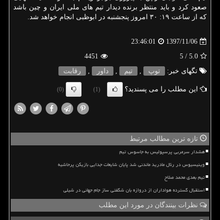
صعود كرد و باید منتظر برنده دیدار تیم های ملی ایران و چین باشد
كه از ساعت ۱۹: ۳۰ امروز پنجشنبه در ابوظبی انجام خواهد شد.
1397/11/06
23:46:01
4451
/ 5
5.0
تگهای خبر:
توپ
,
تیم
,
داور
,
رقابت
این مطلب را می پسندید؟
(0)
(1)
تازه ترین مطالب مرتبط
هشدار سرمربی پرسپولیس به جاسوس تیم
وینیسیوس در رئال مادرید ماندنی شد پایان شایعات جدایی بازیکن پرحاشیه
تیم بعدی محمد صلاح
استقبال گسترده هواداران از دروازه بان شگفتی ساز جام جهانی در شیلی
نظرات بینندگان در مورد این مطلب