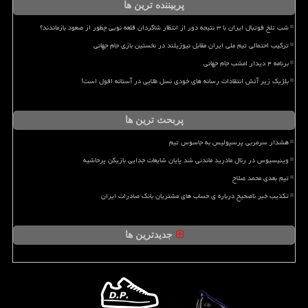
پربیننده ترین ها
شب تلخ فوتبال ایران با ۳ نتیجه دور از انتظار شاگردان قلعه نویی چطور از صعود بازماندند؟
ترکیب احتمالی تیم ملی ایران مقابل نیوزیلند در نخستین بازی جام جهانی
برنامه ۴ دیدار امشب جام جهانی
بلژیک زیر آتش انتقادات رسانه های خودی نسل طلایی در آستانه افول است!
پربحث ترین ها
هشدار سرمربی پرسپولیس به جاسوس تیم
وینیسیوس در رئال مادرید ماندنی شد پایان شایعات جدایی بازیکن پرحاشیه
تیم بعدی محمد صلاح
تکذیب خبر ناصحیح درباره ی حساب های مشتریان بانک صادرات ایران
جدیدترین ها