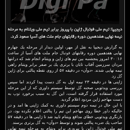
دیجیپا: تیم ملی فوتبال ژاپن با پیروز برابر تیم ملی ویتنام به مرحله
نیمه نهایی هفدهمین دوره رقابتهای جام ملت های آسیا صعود كرد.
به گزارش دیجیپا به نقل از مهر، اولین دیدار از مرحله یك چهارم
نهایی هفدهمین دوره رقابتهای
فوتبال
جام ملت های آسیا از ساعت
۱۶: ۳۰ امروز پنجشنبه بین تیم های ژاپن و ویتنام انجام شد كه درانتها
مردان سرزمین آفتاب تابان با برتری یك بر صفر برابر ویتنام راهی
نیمه نهایی شدند. «دوآن» در دقیقه ۵۷ از روی نقطه پنالتی برای ژاپن
گل
زد.
ژاپنی ها در دقیقه ۲۳ نیمه اول به
گل
دست پیدا كردند اما سپس
بررسی ویدئویی صحنه
گل
توسط سیستم داوری كه از این مرحله
مورد استفاده قرار گرفته است، این
گل
به سبب برخورد
توپ
به
دست مهاجم ژاپن مردود اعلام گردید.
با این حال در نیمه دوم سیستم داوری به كمك ژاپنی ها امد و در
حالیكه
داور
خطا روی مهاجم این تیم را پنالتی اعلام نكرده بود، در
بازنگری ویدئویی خطای مدافع ویتنام تایید شد تا ژاپنی ها در دقیقه ۵۷
صاحب یك
ضربه
پنالتی شوند و توسط «دوآن» به
گل
برتری برسند.
تیم ملی
فوتبال
ژاپن با پیروزی برابر ویتنام به مرحله نیمه نهایی