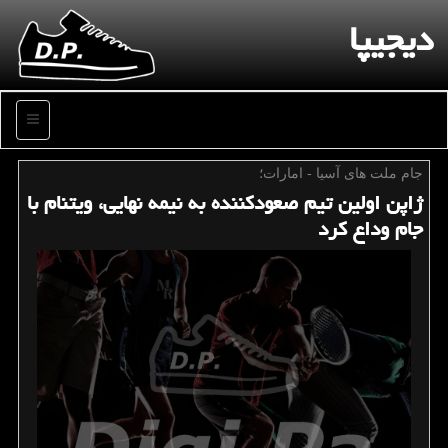
دیجیپا
منو
جام ملت های آسیا - امارات؛
ژاپن اولین تیم صعودكننده به نیمه نهایی، ویتنام با
جام وداع كرد