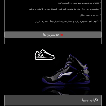
هشدار سرمربی پرسپولیس به جاسوس تیم
وینیسیوس در رئال مادرید ماندنی شد پایان شایعات جدایی بازیکن پرحاشیه
تیم بعدی محمد صلاح
تکذیب خبر ناصحیح درباره ی حساب های مشتریان بانک صادرات ایران
جدیدترین ها
تگهای دیجیپا