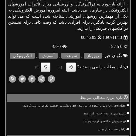
، ارائه بازخورد به فراگیرندگان و ارزشیابی میزان تاثیرات آموزشهای
الکترونیکی در سازمان می باشد. البته امروزه آموزش الکترونیکی به
یکی از مهمترین روشهای آموزشی شناخته شده است که می تواند
بهترین گزینه یادگیری برای افرادی باشد که وقت کافی برای نشستن
در کلاسهای فیزیکی را ندارند.
1397/11/13
00:46:05
4390
/ 5
5.0
تگهای خبر:
رپورتاژ
,
سرعت
,
آموزش
,
الكترونیكی
این مطلب را می پسندید؟
(0)
(1)
تازه ترین مطالب مرتبط
راهکارهای رویارویی با سقوط ارزش بیمه های زندگی در وضعیت تورمی بررسی گردید
پرسپولیس در تله اوسمار گیر افتاد
قهرمان جهان به کلاهبرداری متهم شد
مزایا و معایب فیلر بینی