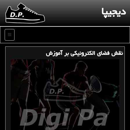
دیجیپا
منو
نقش فضای الكترونیكی بر آموزش