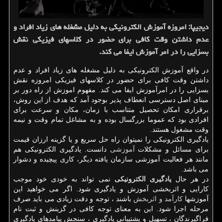
دیجیپا: امروزه آموزش الكترونیكی به دلیل مشغله های زیاد افراد و
عدم داشتن وقت كافی برای حضور در كلاسهای فیزیكی نقش
بسزایی را در امر آموزش ایفا می كند.
در واقع آموزش الکترونیکی به دلیل مشغله های زیاد افراد و عدم
داشتن وقت کافی برای حضور در کلاسهای فیزیکی امروزه نقش
بسزایی را در امرآموزش ایفا می کند. مفهوم اموزش از راه دور بر
مبنای اصل دسترسی انعطاف پذیر بوجود آمد که هدف از این روش،
برقراری امکان تحصیل متناسب با زمان، مکان و سرعت برای
افرادی بود که عموما بزرگسال بوده و به مشاغل تمام وقت و نیمه
وقت مشغول هستند.
یادگیری الکترونیکی را نمیتوان راه حل سریع و یا گزینه ارزان قیمت
برای مسائل و مشکلات
آموزشی
دانست. یادگیری الکترونیکی هم
مانند هر فعالیت آموزشی سازمان یافته دیگر، کاری پیچیده و دشوار
می باشد.
در هر حال
یادگیری الکترونیکی
نمی تواند به خودی خود موجب
کارایی و اثربخشی آموزش و یادگیری شود. اگر می خواهید این
آموزشها
کارآمد و اثربخش
باشند ، توجه و دقت زیادی می باید صرف
مرحله اجرا شود. این به معنای توجه کافی در گزینش و ثبت نام
فراگیرندگان ، تسهیل و پشتیبانی یادگیری ، سنجش پیامدهای یادگیری