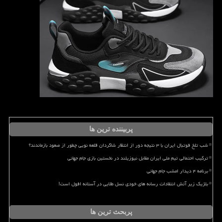
پربیننده ترین ها
شب تلخ فوتبال ایران با ۳ نتیجه دور از انتظار شاگردان قلعه نویی چطور از صعود بازماندند؟
ترکیب احتمالی تیم ملی ایران مقابل نیوزیلند در نخستین بازی جام جهانی
برنامه ۴ دیدار امشب جام جهانی
بلژیک زیر آتش انتقادات رسانه های خودی نسل طلایی در آستانه افول است!
پربحث ترین ها