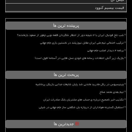
قیمت بیسیم کنوود
پربیننده ترین ها
شب تلخ فوتبال ایران با ۳ نتیجه دور از انتظار شاگردان قلعه نویی چطور از صعود بازماندند؟
ترکیب احتمالی تیم ملی ایران مقابل نیوزیلند در نخستین بازی جام جهانی
برنامه ۴ دیدار امشب جام جهانی
بلژیک زیر آتش انتقادات رسانه های خودی نسل طلایی در آستانه افول است!
پربحث ترین ها
وینیسیوس در رئال مادرید ماندنی شد پایان شایعات جدایی بازیکن پرحاشیه
تیم بعدی محمد صلاح
تکذیب خبر ناصحیح درباره ی حساب های مشتریان بانک صادرات ایران
استقبال گسترده هواداران از دروازه بان شگفتی ساز جام جهانی در شیلی
جدیدترین ها