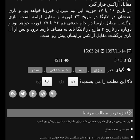
مقابل آژاكس قرار گیرد.
در تاریخ ۱۶ یا ۱۷ فوریه این تیم میزبان خیرونا خواهد بود و بازی
بعدشان در لالیگا در تاریخ ۲۳ فوریه و مقابل لوانته است. بازی
برگشت مقابل بارسا در جام حذفی هم ۲۶ یا ۲۷ فوریه خواهد بود و
دوباره در تاریخ ۲ مارچ در لالیگا باید به مصاف بارسا برود و پس از آن
بازی برگشت مقابل آژاكس برایشان پیش رو است.
1397/11/14
15:03:24
4511
/ 5
5.0
تگهای خبر:
بازی
,
تیم
,
جام حذفی
,
سفر
این مطلب را می پسندید؟
(0)
(1)
تازه ترین مطالب مرتبط
وینیسیوس در رئال مادرید ماندنی شد پایان شایعات جدایی بازیکن پرحاشیه
تیم بعدی محمد صلاح
استقبال گسترده هواداران از دروازه بان شگفتی ساز جام جهانی در شیلی