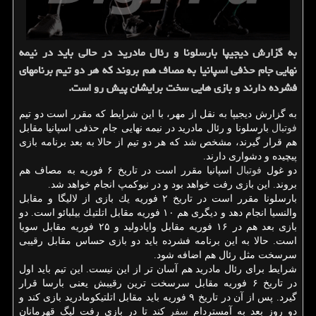
به گزارش دیجیپا بارسلونا و رئال مادرید در حالی باید در نیمه
نهایی جام حذفی اسپانیا به مصاف هم بروند كه هر دو تیم برنامه‎ای
فشرده دارند و بازی هایی سخت برایشان پیش رو است.
به گزارش دیجیپا به نقل از مهر، با این شرایط كه مقرر است دو تیم
فوتبال
بارسلونا و رئال مادرید در نیمه نهایی جام حذفی اسپانیا مقابل
هم قرار گیرند، مشخص شد كه هر دو تیم از حالا به بعد برنامه بازی
پیچیده و دشواری دارند.
دو غول
فوتبال
اسپانیا مقرر است در تاریخ ۶ فوریه به مصاف هم
بروند. این بازی رفت خواهد بود و در نیوكمپ انجام خواهد شد.
بارسلونا مقرر است در تاریخ ۲ فوریه یك بازی از لالیگا و مقابل
والنسیا انجام دهد و دیگری هم ۱۰ فوریه مقابل اتلتیك بیلبائو است. دو
بازی بعد هم در ۱۶ فوریه مقابل وایادولید و ۲۵ فوریه مقابل سویا
است. حالا به این برنامه فشرده باید دو بازی حساس مقابل رقیبی
سرسخت مثل رئال هم اضافه شود.
شرایط برای رئال مادرید هم آسان تر از این نیست. این تیم باید اول
در تاریخ ۶ فوریه مقابل سرسخت ترین رقیبش یعنی بارسا قرار
گیرد. پس از آن در تاریخ ۹ فوریه باید مقابل اتلتیكومادرید بازی كند و
دو روز بعد به آمستردام
سفر
كند تا در بازی رفت لیگ قهرمانان