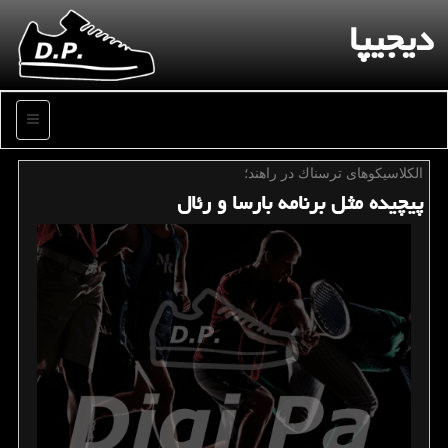
دیجیپا
منو
ال‎كلاسیكوهای ترسناك در راهند؛
پیچیده مثل برنامه بارسا و رئال