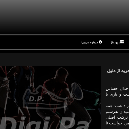
رپورتاژ
درباره دیجیپا
درید از دلیل
، جدال حساس
شت و بازی با
ار داشت: همه
میدان نفرستم
تركیب اصلی
 من خواست تا