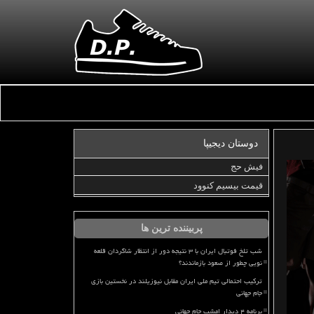
دوستان دیجیپا
فیش حج
قیمت بیسیم کنوود
پربیننده ترین ها
شب تلخ فوتبال ایران با ۳ نتیجه دور از انتظار شاگردان قلعه
نویی چطور از صعود بازماندند؟
ترکیب احتمالی تیم ملی ایران مقابل نیوزیلند در نخستین بازی
جام جهانی
برنامه ۴ دیدار امشب جام جهانی