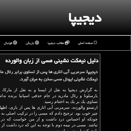
دیجیپا
صفحه اصلی
مطالب دیجیپا
بازیکن
فوتبال
دلیل نیمكت نشینی مسی از زبان والورده
دیجیپا: سرمربی آبی اناری ها پس از تساوی برابر رئال ما
نیمكت نشینی لیونل مسی سخن به میان آورد.
به گزارش دیجیپا به نقل از ایسنا و به نقل از ماركا
بارسلونا و رئال مادرید در جام حذفی اسپانیا برنده ندا
تساوی یك بر یك به اختتام رسید.
ارنستو والورده، سرمربی آبی اناری ها پس از بازی، اظه
چیز خوب بود. ترجیح دادم كه مسی را در تركیب اصلی به 
چونكه او احساس درد داشت و از من خواست كه در 
نباشد. مسی در نیمه دوم با توجه به این كه درد داشت از
بازی كند. او بهترین است.