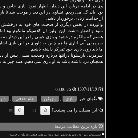
وی در ادامه درباره این دیدار، اظهار نمود: بازی خاص و 
بود. باید
گل
می زدیم. تساوی در این دیدار موجب شد تا ب
از جذابیت زیادی برخوردار باشد.
والورده در بخش دیگری از صحبت های خود به درخشش م
نمود و اظهار داشت: این اولین ال كلاسیكو مالكوم بود اما
هستم كه مالكوم درخشید و بازی خوبی را در این دیدار به
سرمربی آبی اناری ها هم چنین به داوری در این بازی اشار
ما باید روی بازی خود تمركز داشته باشیم.
سرمربی بارسلونا درانتها درباره وضعیت مسی پیش از دیدا
همچنان درد داشته باشد به او بازی نمی دهیم. همه چیز ب
1397/11/19
03:06:26
تگهای خبر:
بازی
,
بازیكن
,
جام حذفی
,
داو
این مطلب را می پسندید؟
(0)
(1)
تازه ترین مطالب مرتبط
وینیسیوس در رئال مادرید ماندنی شد پایان شایعات جدایی بازیکن پرحاشیه