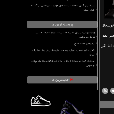
بلژیک زیر آتش انتقادات رسانه های خودی نسل طلایی در آستانه
افول است!
پربحث ترین ها
 خوشحال
وینیسیوس در رئال مادرید ماندنی شد پایان شایعات جدایی
یر دهد.
بازیکن پرحاشیه
تیم بعدی محمد صلاح
اما اگر
تکذیب خبر ناصحیح درباره ی حساب های مشتریان بانک صادرات
ایران
استقبال گسترده هواداران از دروازه بان شگفتی ساز جام جهانی
در شیلی
جدیدترین ها