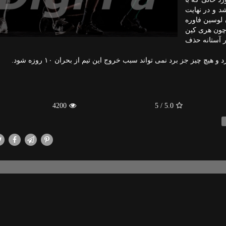
د و در نهایت
دان لوسین فاوره
ی چون هری كین
 خورد تا در آستانه حذف
هیچ چیز جز برد نمی تواند سبب خروج این تیم از بحران ۱۰ روزه شود.
4200
/ 5
5.0