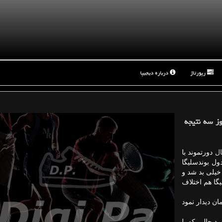
رپورتاژ
درباره دیجیپا
یجیپا تیم فوتبال دورتموند در عرض ۱۰ روز سه نتیجه
ال
دورتموند با
ول بوندسلیگا
ی این تیم خیلی بد شد و
یگا هم اختلاف
ان دیدار نمود
رد حالی كه با