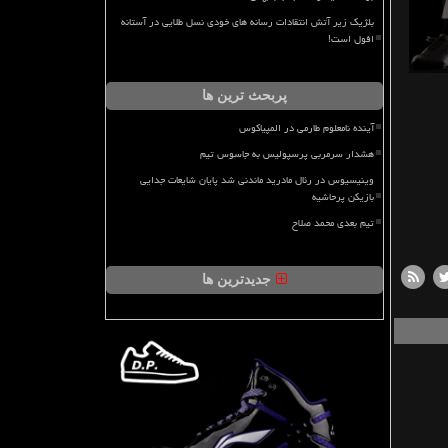
بلژیک زیر آتش انتقادات رسانه های خودی نسل طلایی در آستانه
افول است!
پربحث ترین ها
آینده نامعلوم طارمی در المپیاکوس
هشدار سرمربی پرسپولیس به جاسوس تیم
وینیسیوس در رئال مادرید ماندنی شد پایان شایعات جدایی
بازیکن پرحاشیه
تیم بعدی محمد صلاح
جدیدترین ها