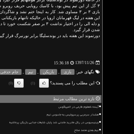
۳
گل
از این تیم پیش بود، با كامبك رویایی حریف روبرو ش
بازی ۳ بر ۳ مساوی شد. كار به اینجا ختم نشد و شاگر
این هفته در لیگ قهرمانان اروپا در حالیكه تاتنهام بازیكنان
و دله الی را در اختیار نداشت ۳ بر صفر شكست
شدن قرار گیرد.
دورتموند این هفته باید در بوندسلیگا برابر نورنبرگ قرار گیرد و 
1397/11/26
15:36:18
تگهای خبر:
بازی
,
بازیكن
,
تیم
,
جام حذفی
این مطلب را می پسندید؟
(0)
(1)
تازه ترین مطالب مرتبط
آینده نامعلوم طارمی در المپیاکوس
هشدار سرمربی پرسپولیس به جاسوس تیم
وینیسیوس در رئال مادرید ماندنی شد پایان شایعات جدایی بازیکن پرحاشیه
تیم بعدی محمد صلاح