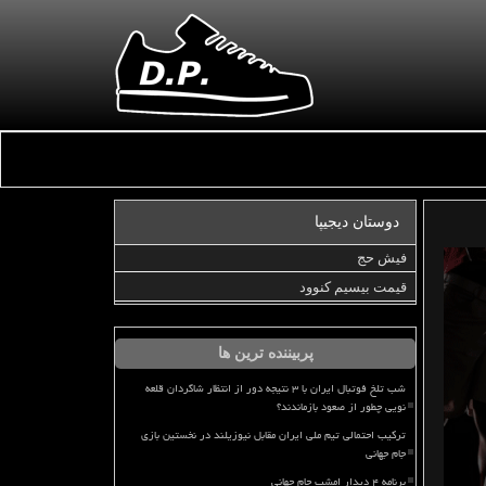
دوستان دیجیپا
فیش حج
قیمت بیسیم کنوود
پربیننده ترین ها
شب تلخ فوتبال ایران با ۳ نتیجه دور از انتظار شاگردان قلعه
نویی چطور از صعود بازماندند؟
ترکیب احتمالی تیم ملی ایران مقابل نیوزیلند در نخستین بازی
جام جهانی
برنامه ۴ دیدار امشب جام جهانی