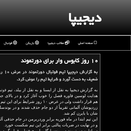
دیجیپا
صفحه اصلی
مطالب دیجیپا
بازیکن
فوتبال
۱۰ روز كابوس وار برای دورتموند
به گزارش د
ضعیف به دست آورد و شرایط تیم را عوض كرد.
به گزارش دیجیپا به نقل از ایسنا و به نقل از بیلد، تیم
فوتب
هدایت لوسین فاوره فصل را خوب آغاز كرد و در بالای جد
هم قرار داشت ولی در عرض ۱۰ روز شرایط برا
زردپوشان آلمانی تقریباً از دو جام حذف شدند و در بوندسل
شان با بایرن كم شد.
این تیم ابتدا در ماه فوریه برابر وردربرمن در جام حذفی آلم
و در نهایت در ضربات پنالتی برابر این تیم شكست خورد.
در ادامه دورتموند در بوندسلیگا برابر هوفنهایم قرار گیرد و