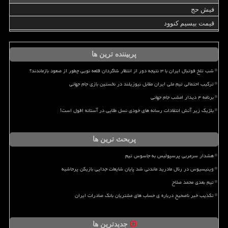
فیش حج
قیمت بیسیم کنوود
پربیننده ترین ها
شب تلخ فوتبال ایران با ۳ نتیجه دور از انتظار شاگردان قلعه نویی چطور از صعود بازماندند؟
ترکیب احتمالی تیم ملی ایران مقابل نیوزیلند در نخستین بازی جام جهانی
برنامه ۴ دیدار امشب جام جهانی
بلژیک زیر آتش انتقادات رسانه های خودی نسل طلایی در آستانه افول است!
پربحث ترین ها
هشدار سرمربی پرسپولیس به جاسوس تیم
وینیسیوس در رئال مادرید ماندنی شد پایان شایعات جدایی بازیکن پرحاشیه
تیم بعدی محمد صلاح
تکذیب خبر ناصحیح درباره ی حساب های مشتریان بانک صادرات ایران
جدیدترین ها