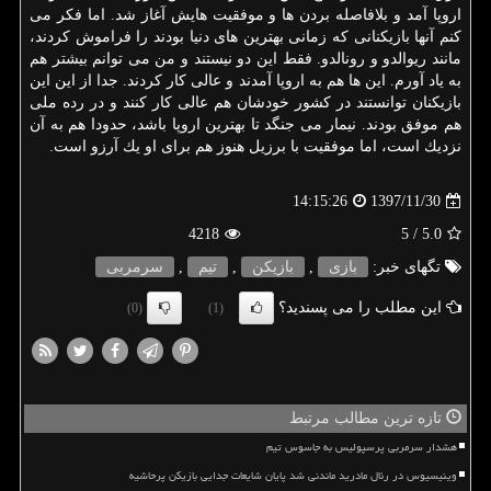
اروپا آمد و بلافاصله بردن ها و موفقیت هایش آغاز شد. اما فكر می
كنم آنها بازیكنانی كه زمانی بهترین های دنیا بودند را فراموش كردند،
مانند ریوالدو و رونالدو. فقط این دو نیستند و من می توانم بیشتر هم
به یاد آورم. این ها هم به اروپا آمدند و عالی كار كردند. جدا از این این
بازیكنان توانستند در كشور خودشان هم عالی كار كنند و در رده ملی
هم موفق بودند. نیمار می جنگد تا بهترین اروپا باشد، حدودا هم به آن
نزدیك است، اما موفقیت با برزیل هنوز هم برای او یك آرزو است.
1397/11/30
14:15:26
4218
/ 5
5.0
تگهای خبر:
بازی
,
بازیكن
,
تیم
,
سرمربی
این مطلب را می پسندید؟
(0)
(1)
تازه ترین مطالب مرتبط
هشدار سرمربی پرسپولیس به جاسوس تیم
وینیسیوس در رئال مادرید ماندنی شد پایان شایعات جدایی بازیکن پرحاشیه