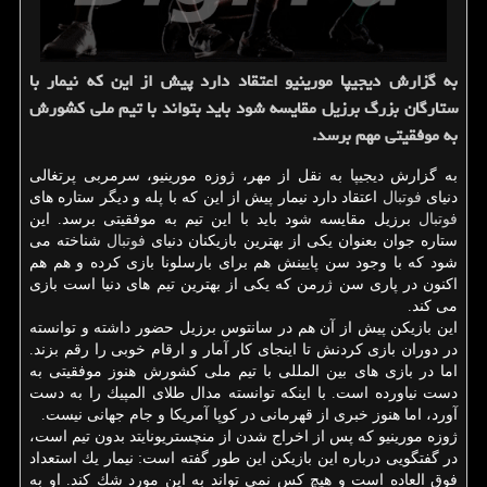
به گزارش دیجیپا مورینیو اعتقاد دارد پیش از این كه نیمار با
ستارگان بزرگ برزیل مقایسه شود باید بتواند با تیم ملی كشورش
به موفقیتی مهم برسد.
به گزارش دیجیپا به نقل از مهر، ژوزه مورینیو، سرمربی پرتغالی
دنیای
فوتبال
اعتقاد دارد نیمار پیش از این كه با پله و دیگر ستاره های
فوتبال
برزیل مقایسه شود باید با این تیم به موفقیتی برسد. این
ستاره جوان بعنوان یكی از بهترین بازیكنان دنیای
فوتبال
شناخته می
شود كه با وجود سن پایینش هم برای بارسلونا بازی كرده و هم هم
اكنون در پاری سن ژرمن كه یكی از بهترین تیم های دنیا است بازی
می كند.
این بازیكن پیش از آن هم در سانتوس برزیل حضور داشته و توانسته
در دوران بازی كردنش تا اینجای كار آمار و ارقام خوبی را رقم بزند.
اما در بازی های بین المللی با تیم ملی كشورش هنوز موفقیتی به
دست نیاورده است. با اینكه توانسته مدال طلای المپیك را به دست
آورد، اما هنوز خبری از قهرمانی در كوپا آمریكا و جام جهانی نیست.
ژوزه مورینیو كه پس از اخراج شدن از منچستریونایتد بدون تیم است،
در گفتگویی درباره این بازیكن این طور گفته است: نیمار یك استعداد
فوق العاده است و هیچ كس نمی تواند به این مورد شك كند. او به