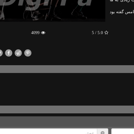
مس گفته بود
4099
/ 5
5.0