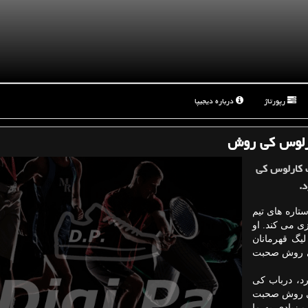
رپورتاژ
درباره دیجیپا
ارلوس كی روش
ب كارلوس كی
.
تاره های تیم
زی می كند. او
لیگ قهرمانان
كی روش صحبت
رد، درباب كی
كی روش صحبت
 زیادی به ما