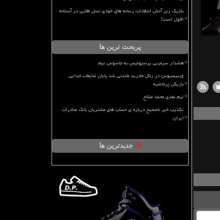
بلژیک زیر آتش انتقادات رسانه های خودی نسل طلایی در آستانه
افول است!
پربحث ترین ها
هشدار سرمربی پرسپولیس به جاسوس تیم
وینیسیوس در رئال مادرید ماندنی شد پایان شایعات جدایی
بازیکن پرحاشیه
تیم بعدی محمد صلاح
تکذیب خبر ناصحیح درباره ی حساب های مشتریان بانک صادرات
ایران
جدیدترین ها