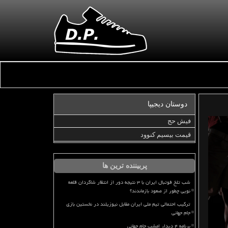
دوستان دیجیپا
فیش حج
قیمت بیسیم کنوود
پربیننده ترین ها
شب تلخ فوتبال ایران با ۳ نتیجه دور از انتظار شاگردان قلعه
نویی چطور از صعود بازماندند؟
ترکیب احتمالی تیم ملی ایران مقابل نیوزیلند در نخستین بازی
جام جهانی
برنامه ۴ دیدار امشب جام جهانی