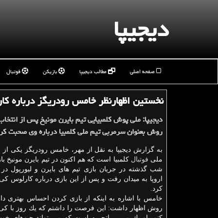
دیجیپا
صفحه اصلی
مطالب دیجیپا
بازیکن
فوتبال
نخستین اظهارنظر خامس رودریگز درباره ك
دیجیپا: ملی پوش كلمبیایی تیم بایرن مونیخ پس از انتخا
روش بعنوان سرمربی تیم ملی كلمبیا درباره وی صحبت كرد
به گزارش دیجیپا به نقل از مهر، خامس رودریگز یكی از س
ملی
فوتبال
كلمبیا است كه هم اكنون در تیم بایرن مونیخ با
شب گذشته در جریان بازی تیم های بایرن و لیورپول در 
اروپا به میدان رفت و پس از این بازی درباره كارلوس 
كرد.
خامس با اشاره به اینكه از بازی كردن احساس بهتری دا
روش اظهار داشت: این فرصت را داشتم كه یك روز با 
كنم. او یك مربی باتجربه است كه می تواند چیزهای خوب