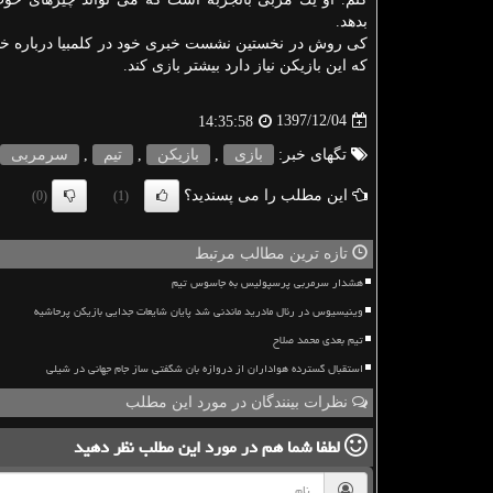
بدهد.
كی روش در نخستین نشست خبری خود در كلمبیا درباره خا
كه این بازیكن نیاز دارد بیشتر بازی كند.
1397/12/04
14:35:58
تگهای خبر:
بازی
,
بازیكن
,
تیم
,
سرمربی
این مطلب را می پسندید؟
(0)
(1)
تازه ترین مطالب مرتبط
هشدار سرمربی پرسپولیس به جاسوس تیم
وینیسیوس در رئال مادرید ماندنی شد پایان شایعات جدایی بازیکن پرحاشیه
تیم بعدی محمد صلاح
استقبال گسترده هواداران از دروازه بان شگفتی ساز جام جهانی در شیلی
نظرات بینندگان در مورد این مطلب
لطفا شما هم
در مورد این مطلب
نظر دهید