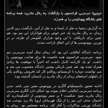
دیجیپا: سرمربی فرانسوی با بازگشت به رئال مادرید همه برنامه
های باشگاه یوونتوس را بر هم زد.
به گزارش دیجیپا به نقل از ایسنا و به نقل از آس، بازگشت زین الدین
زیدان به رئال مادرید یك خبر خوش برای هواداران این تیم بود، هم
چنین برای بازیكنان. با این وجود هزاران كلیومتر آن طرف تر در
تورین، یوونتوسی ها از این اتفاق ناراحت شدند.
برنامه
باشگاه
ایتالیایی این بود كه زیدان سال آینده سرمربی تیم
شود. سرمربی فرانسوی همه خاصیت ها برای هدایت یوونتوس را
داشت. او یك كارنامه كامل داشت كه اخیراً با موفقیت ها زیادی
همراه شده بود. هم چنین بازیكن پیشین
باشگاه
محسوب می شد و
می توانست دوباره با كریستیانو رونالدو كار كند (فروش رونالدو یكی
از دلیلهای استعفای زیدان از رئال مادرید در تابستان گذشته بود).
ادامه حضور ماسیمیلیانو آلگری در یوونتوس معین نمی باشد. مدیر
برنامه سرمربی ایتالیایی اعلام نموده بود امكان دارد آلگری سرمربی
رئال مادرید شود. شكست ۲ بر صفر یوونتوس از اتلتیكومادرید كه
احتمال حذف این تیم را از لیگ قهرمانان اروپا بالا برد موجب شد
باشگاه
تورینی مذاكرات را آغاز كند. برنامه مشخص بود: زیدان به