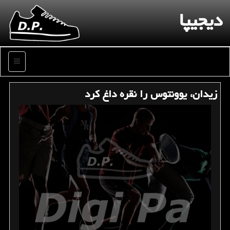
دیجیپا
منو
زیدان، یوونتوس را نقره داغ كرد