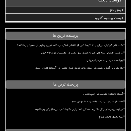
دوستان دیجیپا
فیش حج
قیمت بیسیم کنوود
پربیننده ترین ها
شب تلخ فوتبال ایران با ۳ نتیجه دور از انتظار شاگردان قلعه نویی چطور از صعود بازماندند؟
ترکیب احتمالی تیم ملی ایران مقابل نیوزیلند در نخستین بازی جام جهانی
برنامه ۴ دیدار امشب جام جهانی
بلژیک زیر آتش انتقادات رسانه های خودی نسل طلایی در آستانه افول است!
پربحث ترین ها
آینده نامعلوم طارمی در المپیاکوس
هشدار سرمربی پرسپولیس به جاسوس تیم
وینیسیوس در رئال مادرید ماندنی شد پایان شایعات جدایی بازیکن پرحاشیه
تیم بعدی محمد صلاح