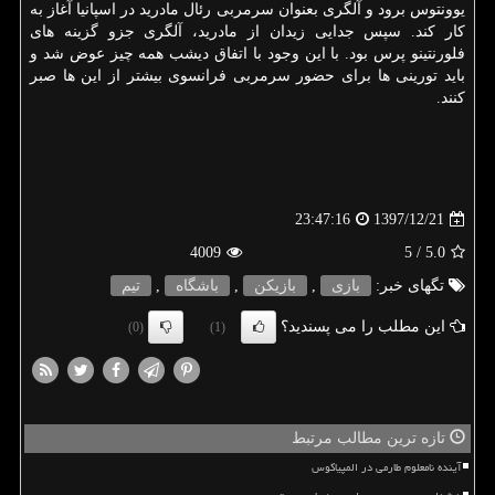
یوونتوس برود و آلگری بعنوان سرمربی رئال مادرید در اسپانیا آغاز به
كار كند. سپس جدایی زیدان از مادرید، آلگری جزو گزینه های
فلورنتینو پرس بود. با این وجود با اتفاق دیشب همه چیز عوض شد و
باید تورینی ها برای حضور سرمربی فرانسوی بیشتر از این ها صبر
كنند.
1397/12/21
23:47:16
4009
/ 5
5.0
تگهای خبر:
بازی
,
بازیكن
,
باشگاه
,
تیم
این مطلب را می پسندید؟
(0)
(1)
تازه ترین مطالب مرتبط
آینده نامعلوم طارمی در المپیاکوس