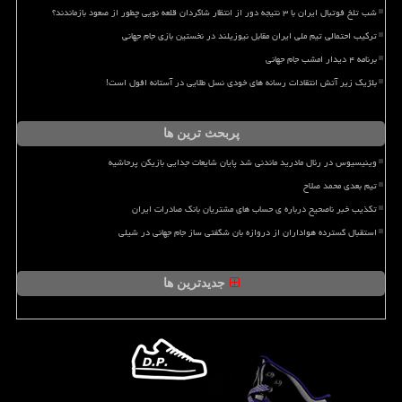
شب تلخ فوتبال ایران با ۳ نتیجه دور از انتظار شاگردان قلعه نویی چطور از صعود بازماندند؟
ترکیب احتمالی تیم ملی ایران مقابل نیوزیلند در نخستین بازی جام جهانی
برنامه ۴ دیدار امشب جام جهانی
بلژیک زیر آتش انتقادات رسانه های خودی نسل طلایی در آستانه افول است!
پربحث ترین ها
وینیسیوس در رئال مادرید ماندنی شد پایان شایعات جدایی بازیکن پرحاشیه
تیم بعدی محمد صلاح
تکذیب خبر ناصحیح درباره ی حساب های مشتریان بانک صادرات ایران
استقبال گسترده هواداران از دروازه بان شگفتی ساز جام جهانی در شیلی
جدیدترین ها