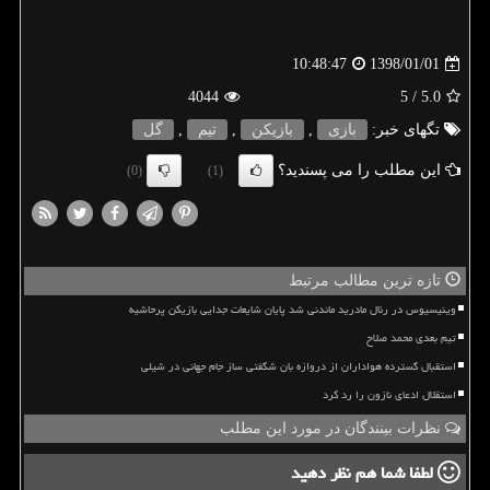
1398/01/01
10:48:47
4044
/ 5
5.0
تگهای خبر:
بازی
,
بازیكن
,
تیم
,
گل
این مطلب را می پسندید؟
(0)
(1)
تازه ترین مطالب مرتبط
وینیسیوس در رئال مادرید ماندنی شد پایان شایعات جدایی بازیکن پرحاشیه
تیم بعدی محمد صلاح
استقبال گسترده هواداران از دروازه بان شگفتی ساز جام جهانی در شیلی
استقلال ادعای نازون را رد کرد
نظرات بینندگان در مورد این مطلب
لطفا شما هم
نظر دهید