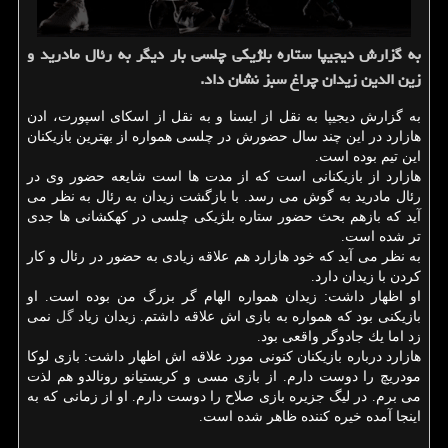
به گزارش دیجیپا ستاره بلژیكی چلسی بار دیگر به رئال مادرید و
زین الدین زیدان چراغ سبز نشان داد.
به گزارش دیجیپا به نقل از ایسنا و به نقل از اسكای اسپورت، ادن
هازارد در این چند سال حضورش در چلسی همواره از بهترین بازیكنان
این تیم بوده است.
هازارد از بازیكنانی است كه از مدت ها است شایعه حضور وی در
رئال مادرید به گوش می رسد. با بازگشت زیدان به رئال به نظر می
آید كه بازهم بحث حضور ستاره بلژیكی چلسی در كهكشانی ها جدی
تر شده است.
به نظر می آید كه خود هازارد هم علاقه زیادی به حضور در رئال و كار
كردن با زیدان دارد.
او اظهار داشت: زیدان همواره الهام گر بزرگ من بوده است. او
بازیكنی بود كه همواره به بازی اش علاقه داشتم. زیدان زیاد
گل
نمی
زد اما یك جادوگر واقعی بود.
هازارد درباره بازیكنان كنونی مورد علاقه اش اظهار داشت: بازی لوكا
مودریچ را دوست دارم. از بازی مسی و كریستیانو رونالدو هم لذت
می برم. در لیگ جزیره بازی صلاح را دوست دارم. او از زمانی كه به
اینجا آمده خیره كننده ظاهر شده است.