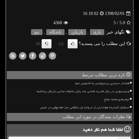
1398/02/01
16:18:02
4368
/ 5
5.0
تگهای خبر:
بازی
,
بازیكن
,
باشگاه
,
تیم
این مطلب را می پسندید؟
(0)
(1)
تازه ترین مطالب مرتبط
هشدار سرمربی پرسپولیس به جاسوس تیم
وینیسیوس در رئال مادرید ماندنی شد پایان شایعات جدایی بازیکن پرحاشیه
تیم بعدی محمد صلاح
استقبال گسترده هواداران از دروازه بان شگفتی ساز جام جهانی در شیلی
نظرات بینندگان در مورد این مطلب
لطفا شما هم
نظر دهید