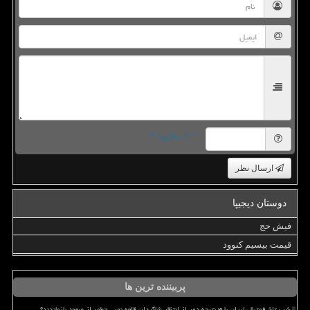
= ۲ بعلاوه ۴
ارسال نظر
دوستان دیجیپا
فیش حج
قیمت بیسیم کنوود
پربیننده ترین ها
شب تلخ فوتبال ایران با ۳ نتیجه دور از انتظار شاگردان قلعه نویی چطور از صعود بازماندند؟