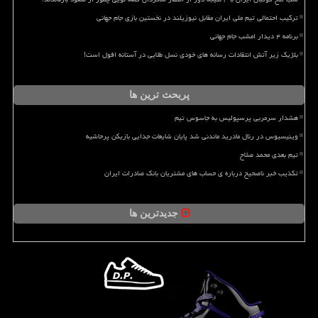
ترکیب احتمالی تیم ملی ایران مقابل نیوزیلند در نخستین بازی جام جهانی
برنامه ۴ دیدار امشب جام جهانی
بلژیک زیر آتش انتقادات رسانه های خودی نسل طلایی در آستانه افول است!
پربحث ترین ها
هشدار سرمربی پرسپولیس به جاسوس تیم
وینیسیوس در رئال مادرید ماندنی شد پایان شایعات جدایی بازیکن پرحاشیه
تیم بعدی محمد صلاح
تکذیب خبر ناصحیح درباره ی حساب های مشتریان بانک صادرات ایران
جدیدترین ها