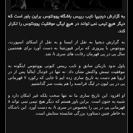
به گزارش دیجیپا نایب رییس باشگاه یوونتوس براین باور است كه
دیگر هیچ تیمی نمی تواند در هیچ لیگی موفقیت یوونتوس را تكرار
كند.
به گزارش دیجیپا به نقل از ایسنا و به نقل از اسكای اسپورت،
یوونتوس با پیروزی كه برابر فیورنتینا به دست آورد برای هشتمین
سال پی در پی قهرمان
رقابت
های سری A شد.
پاول ندود بازیكن سابق و نایب رییس كنونی یوونتوس اینگونه به
موفقیت تیمش واكنش نشان داد: نه تنها در
فوتبال
ایتالیا پس از در
اروپا هم دست به تاریخ سازی زده ایم تا جایی كه ركورد ۷ قهرمانی
پی در پی لیون در لیگ فرانسه را هم پشت سر گذاشتیم.
او افزود: این تاریخ سازی ما نه تنها سخت بلكه غیر امكان دارد و
شبیه به جنون است. براین باور هستم كه دیگر هیچ تیمی نمی تواند ۸
قهرمانی پی در پی را بخصوص در سری A به دست آورد. این
باشگاه
به خاطر چنین دستاورد بزرگی شایسته ستایش است.