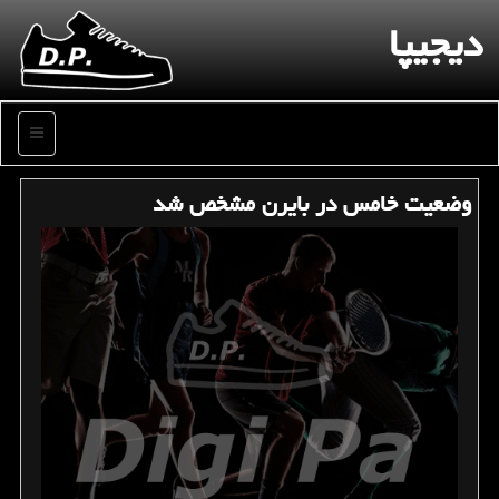
دیجیپا
منو
وضعیت خامس در بایرن مشخص شد