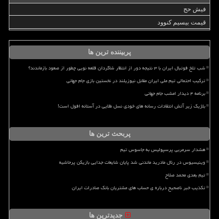
فیش حج
قیمت بیسیم کنوود
پربیننده ترین ها
شب تلخ فوتبال ایران با ۳ نتیجه دور از انتظار شاگردان قلعه نویی چطور از صعود بازماندند؟
ترکیب احتمالی تیم ملی ایران مقابل نیوزیلند در نخستین بازی جام جهانی
برنامه ۴ دیدار امشب جام جهانی
بلژیک زیر آتش انتقادات رسانه های خودی نسل طلایی در آستانه افول است!
پربحث ترین ها
هشدار سرمربی پرسپولیس به جاسوس تیم
وینیسیوس در رئال مادرید ماندنی شد پایان شایعات جدایی بازیکن پرحاشیه
تیم بعدی محمد صلاح
تکذیب خبر ناصحیح درباره ی حساب های مشتریان بانک صادرات ایران
جدیدترین ها