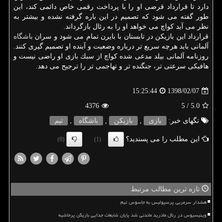
دارد تا قرارداد قرضی او را با پرداخت رقمی خاص دائمی كند، این
طور گفته می شود كه تصمیم در این باره گرفته نشده و بیشتر به
نظر می آید كواچ می خواهد او را به رئال بازگرداند.
قرارداد این بازیكن در تابستان با بایرن تمام می شود و سران
باشگاه
آلمانی باید هرچه سریع تر درباره وضعیت و آینده او تصمیم گیری كنند.
روزنامه آلمانی بیلد مدعی شده كواچ از سبك بازی او راضی نیست و
هافبكی سرعتی تر، جنگنده تر و تهاجمی تر را ترجیح می دهد.
1398/02/07
15:25:44
4376
/ 5
5.0
تگهای خبر:
بازی
,
بازیكن
,
باشگاه
,
تیم
این مطلب را می پسندید؟
(0)
(1)
تازه ترین مطالب مرتبط
هشدار سرمربی پرسپولیس به جاسوس تیم
وینیسیوس در رئال مادرید ماندنی شد پایان شایعات جدایی بازیکن پرحاشیه