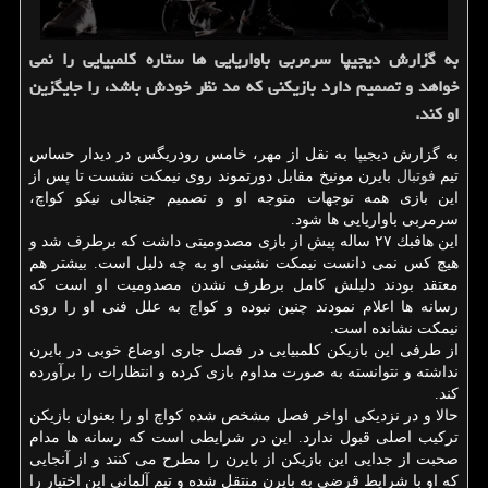
به گزارش دیجیپا سرمربی باواریایی ها ستاره كلمبیایی را نمی
خواهد و تصمیم دارد بازیكنی كه مد نظر خودش باشد، را جایگزین
او كند.
به گزارش دیجیپا به نقل از مهر، خامس رودریگس در دیدار حساس
تیم
فوتبال
بایرن مونیخ مقابل دورتموند روی نیمكت نشست تا پس از
این بازی همه توجهات متوجه او و تصمیم جنجالی نیكو كواچ،
سرمربی باواریایی ها شود.
این هافبك ۲۷ ساله پیش از بازی مصدومیتی داشت كه برطرف شد و
هیچ كس نمی دانست نیمكت نشینی او به چه دلیل است. بیشتر هم
معتقد بودند دلیلش كامل برطرف نشدن مصدومیت او است كه
رسانه ها اعلام نمودند چنین نبوده و كواچ به علل فنی او را روی
نیمكت نشانده است.
از طرفی این بازیكن كلمبیایی در فصل جاری اوضاع خوبی در بایرن
نداشته و نتوانسته به صورت مداوم بازی كرده و انتظارات را برآورده
كند.
حالا و در نزدیكی اواخر فصل مشخص شده كواچ او را بعنوان بازیكن
تركیب اصلی قبول ندارد. این در شرایطی است كه رسانه ها مدام
صحبت از جدایی این بازیكن از بایرن را مطرح می كنند و از آنجایی
كه او با شرایط قرضی به بایرن منتقل شده و تیم آلمانی این اختیار را