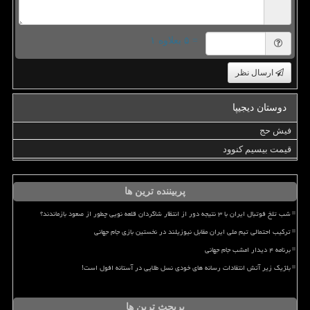
= ۵ بعلاوه ۱
ارسال نظر
دوستان دیجیپا
فیش حج
قیمت بیسیم کنوود
پربیننده ترین ها
شب تلخ فوتبال ایران با ۳ نتیجه دور از انتظار شاگردان قلعه نویی چطور از صعود بازماندند؟
ترکیب احتمالی تیم ملی ایران مقابل نیوزیلند در نخستین بازی جام جهانی
برنامه ۴ دیدار امشب جام جهانی
بلژیک زیر آتش انتقادات رسانه های خودی نسل طلایی در آستانه افول است!
پربحث ترین ها