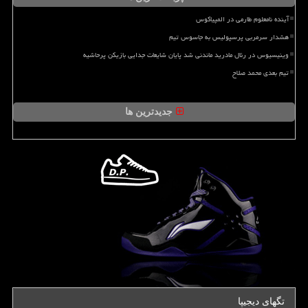
آینده نامعلوم طارمی در المپیاکوس
هشدار سرمربی پرسپولیس به جاسوس تیم
وینیسیوس در رئال مادرید ماندنی شد پایان شایعات جدایی بازیکن پرحاشیه
تیم بعدی محمد صلاح
جدیدترین ها
تگهای دیجیپا