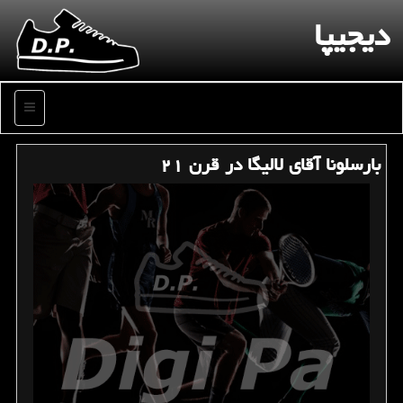
دیجیپا
منو
بارسلونا آقای لالیگا در قرن ۲۱