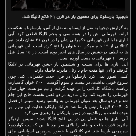
دیجیپا: بارسلونا برای دهمین بار در قرن ۲۱ فاتح لالیگا شد.
به گزارش دیجیپا به نقل از ایسنا و به نقل از آس، بارسلونا با شكست
لوانته قهرمانی اش را در هفته سی و پنجم لالیگا قطعی كرد. آبی
اناری ها با این قهرمانی حكمرانی شأن را در قرن ۲۱ نشان دادند. تیم
كاتالانی از ۱۹ جام ممكن ۱۰ عنوان را فتح كرده است. این قهرمانی
ها به لطف درخشش در سال های اخیر بوده است. در ۱۵ سال قبل
بارسا ۱۰ قهرمانی به دست آورده است.
آبی اناری ها برای بیست و ششمین بار جشن قهرمانی در لالیگا
گرفتند و الان تنها هفت جام با رئال مادرید فاصله دارند.
كسی تصور نمی كرد بارسلونا در قرن جدید حكمرانی كند، چون
شروع خوبی نداشت. در بیست و سوم آگوست ۲۰۰۰ خوان گاسپارت
ریاست
باشگاه
كاتالانی را بر عهده گرفت و تیم نتوانست چهار سال
قهرمانی را تجربه كند. رئال مادرید در دو فصل نخست فاتح این جام
شد و در دو سال بعد عنوان قهرمانی به والنسیا رسید. سپس از فصل
۰۵-۲۰۰۴ لاپورتا رئیس بارسا شد. فرانك رایكارد هدایت این تیم را بر
عهده داشت و رونالدینیو در زمین بازیكنان را رهبری می كرد.
آبی اناری ها دو فصل پی در پی فاتح لالیگا شدند. سپس باردیگر
مادرید قدرت یافت و جام را بالای سر برد تا این كه پپ گواردیولا
سرمربی بارسا شد. تیم كاتالانی با حضور سرمربی اسپانیایی برای