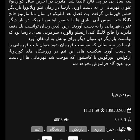
سه سال پی در پی فاتح لالیگا شد. مادرید در آخرین سال گواردیولا
عنوان قهرمانی را به دست آورد. بارسا در زمان تیتو ویلانووا باردیگر
جشن قهرمانی گرفت. یك فصل بعد اتلتیكو در سال تاتا مارتینو فاتح
لالیگا شد. سپس آبی اناری ها با حضور لوئیس انریكه دو بار دیگر
عنوان قهرمانی را به دست آوردند. زین الدین زیدان توانست یك دفعه
مادرید را فاتح لالیگا كند. ارنستو والورده سرمربی بعدی بارسا بود كه
توانست باردیگر دو عنوان دیگر برای تیمش به ارمغان آورد.
بارسا در سه سالی كه نتوانست قهرمان شود عنوان نایب قهرمانی را
به دست آورد. شكست های این تیم در ورزشگاه های كوردوبا،
اركولس، بورگوس یا كاستیون كه موجب شد قهرمانی ها از دست
برود هیچ گاه فراموش نخواهد شد.
منبع:
دیجیپا
1398/02/08
11:31:59
4005
/ 5
5.0
تگهای خبر:
بازی
,
بازیكن
,
باشگاه
,
تیم