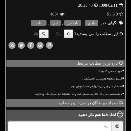
1398/02/11
20:23:43
4054
/ 5
5.0
تگهای خبر:
بازی
,
بازیكن
,
تیم
,
سایت
این مطلب را می پسندید؟
(0)
(1)
تازه ترین مطالب مرتبط
خورخه مسی که بود؟
آینده نامعلوم طارمی در المپیاکوس
هشدار سرمربی پرسپولیس به جاسوس تیم
وینیسیوس در رئال مادرید ماندنی شد پایان شایعات جدایی بازیکن پرحاشیه
نظرات بینندگان در مورد این مطلب
لطفا شما هم
نظر دهید