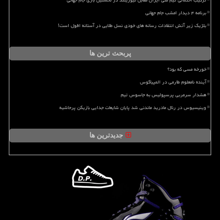
ترکیب احتمالی تیم ملی ایران مقابل نیوزیلند در نخستین بازی جام جهانی
برنامه ۴ دیدار امشب جام جهانی
بلژیک زیر آتش انتقادات رسانه های خودی نسل طلایی در آستانه افول است!
پربحث ترین ها
خورخه مسی که بود؟
آینده نامعلوم طارمی در المپیاکوس
هشدار سرمربی پرسپولیس به جاسوس تیم
وینیسیوس در رئال مادرید ماندنی شد پایان شایعات جدایی بازیکن پرحاشیه
جدیدترین ها