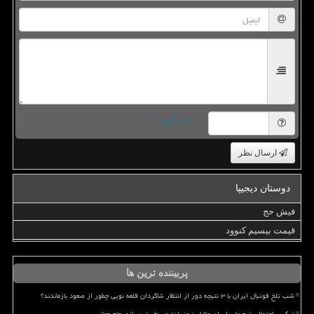
= ۴ بعلاوه ۲
ارسال نظر
دوستان دیجیپا
فیش حج
قیمت بیسیم کنوود
پربیننده ترین ها
شب تلخ فوتبال ایران با ۳ نتیجه دور از انتظار شاگردان قلعه نویی چطور از صعود بازماندند؟