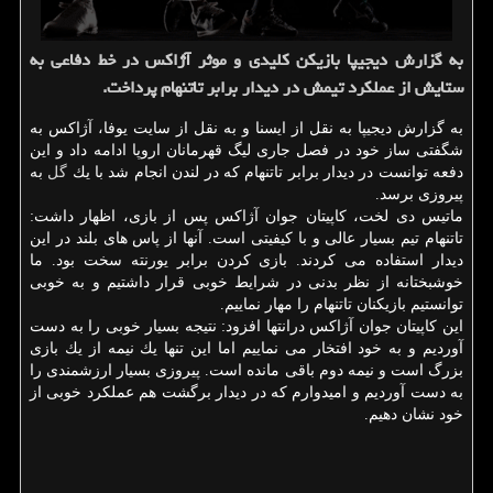
به گزارش دیجیپا بازیكن كلیدی و موثر آژاكس در خط دفاعی به
ستایش از عملكرد تیمش در دیدار برابر تاتنهام پرداخت.
به گزارش دیجیپا به نقل از ایسنا و به نقل از سایت یوفا، آژاكس به
شگفتی ساز خود در فصل جاری لیگ قهرمانان اروپا ادامه داد و این
دفعه توانست در دیدار برابر تاتنهام كه در لندن انجام شد با یك
گل
به
پیروزی برسد.
ماتیس دی لخت، كاپیتان جوان آژاكس پس از بازی، اظهار داشت:
تاتنهام تیم بسیار عالی و با كیفیتی است. آنها از پاس های بلند در این
دیدار استفاده می كردند. بازی كردن برابر یورنته سخت بود. ما
خوشبختانه از نظر بدنی در شرایط خوبی قرار داشتیم و به خوبی
توانستیم بازیكنان تاتنهام را مهار نماییم.
این كاپیتان جوان آژاكس درانتها افزود: نتیجه بسیار خوبی را به دست
آوردیم و به خود افتخار می نماییم اما این تنها یك نیمه از یك بازی
بزرگ است و نیمه دوم باقی مانده است. پیروزی بسیار ارزشمندی را
به دست آوردیم و امیدوارم كه در دیدار برگشت هم عملكرد خوبی از
خود نشان دهیم.