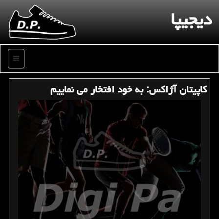
دیجیپا
منو
كاپیتان آژاكس: به خود افتخار می نماییم