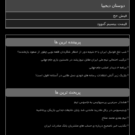
دوستان دیجیپا
فیش حج
قیمت بیسیم کنوود
پربیننده ترین ها
شب تلخ فوتبال ایران با ۳ نتیجه دور از انتظار شاگردان قلعه نویی چطور از صعود بازماندند؟
ترکیب احتمالی تیم ملی ایران مقابل نیوزیلند در نخستین بازی جام جهانی
برنامه ۴ دیدار امشب جام جهانی
بلژیک زیر آتش انتقادات رسانه های خودی نسل طلایی در آستانه افول است!
پربحث ترین ها
هشدار سرمربی پرسپولیس به جاسوس تیم
وینیسیوس در رئال مادرید ماندنی شد پایان شایعات جدایی بازیکن پرحاشیه
تیم بعدی محمد صلاح
تکذیب خبر ناصحیح درباره ی حساب های مشتریان بانک صادرات ایران