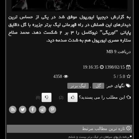
به گزارش دیجیپا لیورپول موفق شد در یكی از حساس ترین
دیدارهای این فصلش در راه قهرمانی لیگ برتر جزیره با گل دقایق
پایانی ˮاوریگیˮ نیوكاسل را ۳ بر ۲ شكست دهد. محمد صلاح
ستاره مصری لیورپول هم به شدت صدمه دید.
دریافت 9 MB
1398/02/15
19:16:35
4358
/ 5
5.0
تگهای خبر:
گل
,
لیگ برتر
این مطلب را می پسندید؟
(0)
(2)
تازه ترین مطالب مرتبط
برنامه بازیهای سپاهان در لیگ برتر بیست و ششم