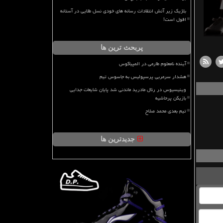
بلژیک زیر آتش انتقادات رسانه های خودی نسل طلایی در آستانه
افول است!
پربحث ترین ها
آینده نامعلوم طارمی در المپیاکوس
هشدار سرمربی پرسپولیس به جاسوس تیم
وینیسیوس در رئال مادرید ماندنی شد پایان شایعات جدایی
بازیکن پرحاشیه
تیم بعدی محمد صلاح
جدیدترین ها