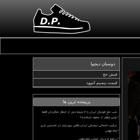
دوستان دیجیپا
فیش حج
قیمت بیسیم کنوود
پربیننده ترین ها
شب تلخ فوتبال ایران با ۳ نتیجه دور از انتظار شاگردان قلعه
نویی چطور از صعود بازماندند؟
ترکیب احتمالی تیم ملی ایران مقابل نیوزیلند در نخستین بازی
جام جهانی
برنامه ۴ دیدار امشب جام جهانی