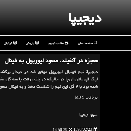
دیجیپا
صفحه اصلی
مطالب دیجیپا
بازیکن
فوتبال
معجزه در آنفیلد، صعود لیورپول به فینال
دیجیپا: تیم فوتبال لیورپول موفق شد در دیدار برگشت
لیگ قهرمانان اروپا در حالیكه در بازی رفت با سه گل مغل
شده بود با ۴ گل این تیم را شكست دهد و به فینال صعود كند.
دریافت 9 MB
منبع:
دیجیپا
1398/02/23
14:50:39