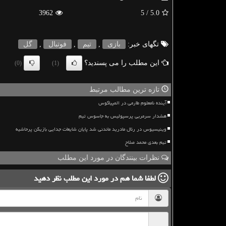
3962
/ 5
5.0
تگهای خبر:
بازی
,
تیم
,
فوتبال
,
گل
این مطلب را می پسندید؟
(0)
(1)
تازه ترین مطالب مرتبط
آینده نامعلوم طارمی در المپیاکوس
هشدار سرمربی پرسپولیس به جاسوس تیم
وینیسیوس در رئال مادرید ماندنی شد پایان شایعات جدایی بازیکن پرحاشیه
تیم بعدی محمد صلاح
نظرات بینندگان در مورد این مطلب
لطفا شما هم
در مورد این مطلب
نظر دهید