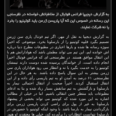
به گزارش دیجیپا فرانس فوتبال از مخاطبانش خواسته در نظرسنجی
این رسانه در خصوص این كه آیا پاری‎سن ژرمن باید كوتینیو را بخرد
یا نه شركت نمایند.
به گزارش دیجیپا به نقل از مهر، اگر تیم
فوتبال
پاری سن ژرمن
تصمیم بگیرد فلیپه كوتینیو را از بارسلونا بخرد، موضوعی كه اخیراً
سوژه رسانه ها شده و بارها اخباری در مطبوعات مطرح دنیا درباره
اش خوانده ایم، این تیم می تواند مطمئن باشد كه هوادارانش هم با
این انتقال موافق هستند. در نظرسنجی ای كه فرانس فوتبال اخیراً
انجام داده است، از خوانندگان پرسیده شده دوست دارند تیمشان
كوتینیو را به خدمت بگیرد یا نه و انتظار می رود هواداران پاری سن
ژرمن بیشتر به این سوال پاسخ داده باشند. به هر حال در این
نظرسنجی ۶۱ درصد به آمدن او به تیم پاریسی رأی داده و از این
انتقال استقبال كردند. اخیراً صحبت از انتقال احتمالی نیمار به
بارسلونا و بازگشتش به تیم سابقش بسیار زیاد شده و بنا به ادعای
مطبوعات باید منتظر چنین انتقالی باشیم. اما در خیلی از مطالب
اشاره به این مورد شده كه كوتینیو می تواند بخشی از پیشنهاد
بارسلونا به غیر از پول برای راضی كردن پاری‎سن ژرمن برای
بازگرداندن نیمار به بارسا باشد. با وجود اینكه كوتینیو با حضورش در
بارسلونا نتوانست انتظارات را برآورده كند، خیلی ها معتقدند او هنوز