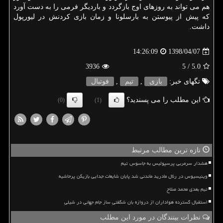
هم می تواند به روزهای اوج بازگردد و باردیگر فرمی را به دست آورد
كه پیش از پیوستن به بارسلونا و زمان بازی كردنش در لیورپول
داشت.
1398/04/07
14:26:09
3936
/ 5
5.0
تگهای خبر:
بازی
,
تیم
,
فوتبال
این مطلب را می پسندید؟
(0)
(1)
تازه ترین مطالب مرتبط
هشدار سرمربی پرسپولیس به جاسوس تیم
وینیسیوس در رئال مادرید ماندنی شد پایان شایعات جدایی بازیکن پرحاشیه
تیم بعدی محمد صلاح
استقبال گسترده هواداران از دروازه بان شگفتی ساز جام جهانی در شیلی
نظرات بینندگان در مورد این مطلب