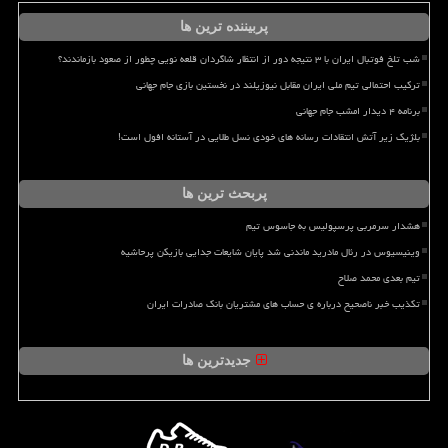
پربیننده ترین ها
شب تلخ فوتبال ایران با ۳ نتیجه دور از انتظار شاگردان قلعه نویی چطور از صعود بازماندند؟
ترکیب احتمالی تیم ملی ایران مقابل نیوزیلند در نخستین بازی جام جهانی
برنامه ۴ دیدار امشب جام جهانی
بلژیک زیر آتش انتقادات رسانه های خودی نسل طلایی در آستانه افول است!
پربحث ترین ها
هشدار سرمربی پرسپولیس به جاسوس تیم
وینیسیوس در رئال مادرید ماندنی شد پایان شایعات جدایی بازیکن پرحاشیه
تیم بعدی محمد صلاح
تکذیب خبر ناصحیح درباره ی حساب های مشتریان بانک صادرات ایران
جدیدترین ها