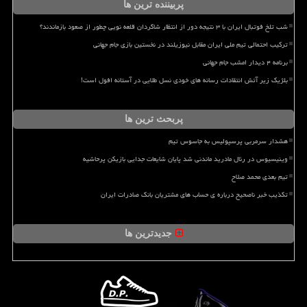
پربیننده ترین ها
شب تلخ فوتبال ایران با ۳ نتیجه دور از انتظار شاگردان قلعه نویی چطور از صعود بازماندند؟
ترکیب احتمالی تیم ملی ایران مقابل نیوزیلند در نخستین بازی جام جهانی
برنامه ۴ دیدار امشب جام جهانی
بلژیک زیر آتش انتقادات رسانه های خودی نسل طلایی در آستانه افول است!
پربحث ترین ها
هشدار سرمربی پرسپولیس به جاسوس تیم
وینیسیوس در رئال مادرید ماندنی شد پایان شایعات جدایی بازیکن پرحاشیه
تیم بعدی محمد صلاح
تکذیب خبر ناصحیح درباره ی حساب های مشتریان بانک صادرات ایران
جدیدترین ها