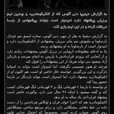
به گزارش دیجیپا دنی آلوس كه از اتلتیكومادرید و چندین تیم
برزیلی پیشنهاد دارد امیدوار است بتواند پیشنهادی از بارسا
دریافت كرده و در این تیم بازی كند.
به گزارش دیجیپا به نقل از مهر، دنی آلوس، ستاره اسبق تیم
فوتبال
بارسلونا و ملی‎پوش تیم ملی برزیل، پیشنهادی از اتلتیكومادرید دارد و
امیدوار است از بارسلونا به او پیشنهادی برسد.
بنا به ادعای مطبوعات اروپایی در برزیل آلوس پیشنهادات زیادی دارد
و از آنجایی كه بزودی قراردادش با پاریس به اتمام می‎رسد و بازیكن
آزاد می‎شود می تواند هریك از این پیشنهادات را قبول كند.
هرچند او هنوز تصمیمی نگرفته، اما امیدوار است بتواند به اسپانیا
بازگردد و این بزرگ‎ترین خواسته حال حاضر او است. هم اكنون او از
اتلتیكومادرید پیشنهاد دارد، اما امیدوار است بتواند باردیگر در بارسا
حضور پیدا كند.
او توانسته با بارسا ۶ قهرمانی لیگ و ۴ قهرمانی لیگ قهرمانان كسب
كند و گفته می‎شود با اینكه ۳۶ سال سن دارد، والورده حاضر است
پیشنهاد قراردادی یك ساله به او بدهد.
اتلتیكومادرید هم كه اخیرا خوان فران و لوكاس هرناندس را از دست
داده در خط دفاعی مشكلاتی دارد و برای مرتفع ساختن مشكلاتش
روی آلوس حساب كرده است. مخصوصاً كه احتمال جدایی فلیپه