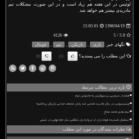
لوئیس در این هفته هم زیاد است و در این صورت مشكلات تیم
مادریدی بیشتر هم خواهد شد.
1398/04/19
15:05:01
4126
/ 5
5.0
تگهای خبر:
بازی
,
بازیكن
,
تیم
,
فوتبال
این مطلب را می پسندید؟
(0)
(1)
تازه ترین مطالب مرتبط
هشدار سرمربی پرسپولیس به جاسوس تیم
وینیسیوس در رئال مادرید ماندنی شد پایان شایعات جدایی بازیکن پرحاشیه
تیم بعدی محمد صلاح
استقبال گسترده هواداران از دروازه بان شگفتی ساز جام جهانی در شیلی
نظرات بینندگان در مورد این مطلب