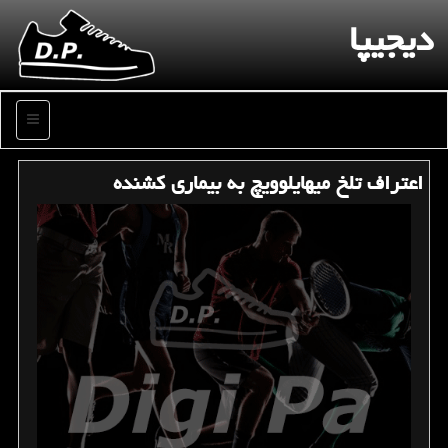
دیجیپا
منو
اعتراف تلخ میهایلوویچ به بیماری كشنده