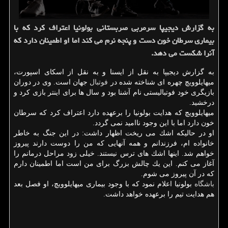
به گزارش دیجیپا سرمربی صربستانی بولونیا اعتراف كرد كه با
بیماری سرطان خون دست و پنجه نرم می كند اما او اطمینان دارد كه
آنرا شكست می دهد.
به گزارش دیجیپا به نقل از ایسنا و به نقل از اسكای اسپورت،
میهایلوویچ چهره ای شناخته شده در
فوتبال
جهان است. وی در دوران
بازیگری خود فوتبالیستی نام آشنا بود و سال ها برای اینتر بازی كرد و
درخشید.
میهایلوویچ كه هدایت بولونیا را برعهده دارد اعتراف كرد كه سرطان
خون دارد اما با این وجود ناامید نمی گردد.
او در حالیكه اشك می ریخت اظهار داشت: در این جنگ به خاطر
خانواده ام، فرزندانم و همه آنهایی كه من را دوست دارند پیروز
خواهم شد. اینها اشك های ترس نیستند. خیلی زود مراحل درمانم را
آغاز می كنم. این یك چالش بزرگ برای من است اما اطمینان دارم
كه در آن پیروز می شوم.
باشگاه
بولونیا اعلام نمود كه با وجود بیماری میهایلوویچ، او فصل بعد
هم هدایت تیم را برعهده خواهد داشت.