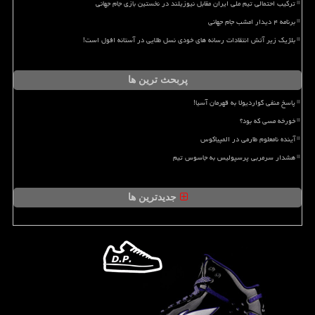
ترکیب احتمالی تیم ملی ایران مقابل نیوزیلند در نخستین بازی جام جهانی
برنامه ۴ دیدار امشب جام جهانی
بلژیک زیر آتش انتقادات رسانه های خودی نسل طلایی در آستانه افول است!
پربحث ترین ها
پاسخ منفی گواردیولا به قهرمان آسیا!
خورخه مسی که بود؟
آینده نامعلوم طارمی در المپیاکوس
هشدار سرمربی پرسپولیس به جاسوس تیم
جدیدترین ها