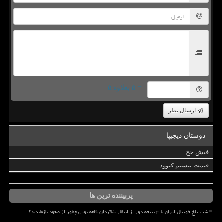
= ۵ بعلاوه ۵
ارسال نظر
دوستان دیجیپا
فیش حج
قیمت بیسیم کنوود
پربیننده ترین ها
شب تلخ فوتبال ایران با ۳ نتیجه دور از انتظار شاگردان قلعه نویی چطور از صعود بازماندند؟