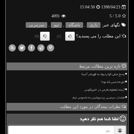
1398/04/23
15:04:50
4091
/ 5
5.0
تگهای خبر:
بازی
,
باشگاه
,
تیم
,
سرمربی
این مطلب را می پسندید؟
(0)
(1)
تازه ترین مطالب مرتبط
پاسخ منفی گواردیولا به قهرمان آسیا!
خورخه مسی که بود؟
آینده نامعلوم طارمی در المپیاکوس
هشدار سرمربی پرسپولیس به جاسوس تیم
نظرات بینندگان در مورد این مطلب
لطفا شما هم
نظر دهید