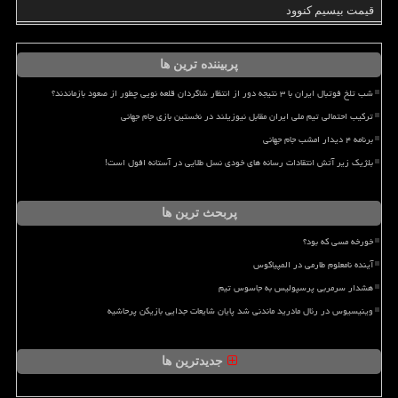
قیمت بیسیم کنوود
پربیننده ترین ها
شب تلخ فوتبال ایران با ۳ نتیجه دور از انتظار شاگردان قلعه نویی چطور از صعود بازماندند؟
ترکیب احتمالی تیم ملی ایران مقابل نیوزیلند در نخستین بازی جام جهانی
برنامه ۴ دیدار امشب جام جهانی
بلژیک زیر آتش انتقادات رسانه های خودی نسل طلایی در آستانه افول است!
پربحث ترین ها
خورخه مسی که بود؟
آینده نامعلوم طارمی در المپیاکوس
هشدار سرمربی پرسپولیس به جاسوس تیم
وینیسیوس در رئال مادرید ماندنی شد پایان شایعات جدایی بازیکن پرحاشیه
جدیدترین ها