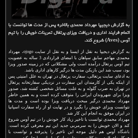
به گزارش دیجیپا مهرداد محمدی بالاخره پس از مدت ها توانست با
اتمام فرایند اداری و دریافت ویزای پرتغال تمرینات خویش را با تیم
آوس (Aves) شروع كند.
به گزارش دیجیپا به نقل از ایسنا و به نقل از سایت ojogo، مهرداد
محمدی مهاجم سابق سپاهان با امضای قراردادی 3 ساله به عضویت
تیم آوس پرتغال درآمده است ولی مشكلاتی كه در زمینه صدور ویزا
بود، سبب شد این بازیكن مدت ها درگیر كارهای اداری باشد.
به ادعای سایت پرتغالی، سفارت پرتغال در تهران به علل امنیتی پس
از اینكه یكی از كارمندان این سفارت در نزدیكی سفارتخانه پرتغال
در تهران به ضرب گلوله و به علت مسائل شخصی كشته شد، صدور
ویزا برای شهروندان ایرانی را متوقف كرده است و به همین خاطر
مهرداد محمدی درگیر مبحث دریافت ویزا بوده است و مدت ها
نتوانست ویزای خویش را بگیرد و در نهایت او از راه سفارت اسپانیا
در ایران موفق به انجام این كار شد.
مهرداد محمدی توانست با تاخیر زیاد كار خودش را در تیم آوس شروع
كند و الان خویش را به سرمربی جدید این تیم معرفی كرده است.
باشگاه
آوس هم دلیل موجه این تاخیر را پذیرفته و توانست با
همكاریهای لازم، مشكلات مربوط به بازیكن ایرانی را حل كند.