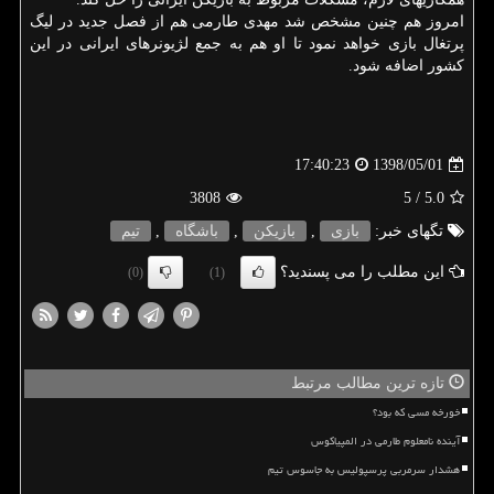
امروز هم چنین مشخص شد مهدی طارمی هم از فصل جدید در لیگ
پرتغال بازی خواهد نمود تا او هم به جمع لژیونرهای ایرانی در این
كشور اضافه شود.
1398/05/01
17:40:23
3808
/ 5
5.0
تگهای خبر:
بازی
,
بازیكن
,
باشگاه
,
تیم
این مطلب را می پسندید؟
(0)
(1)
تازه ترین مطالب مرتبط
خورخه مسی که بود؟
آینده نامعلوم طارمی در المپیاکوس
هشدار سرمربی پرسپولیس به جاسوس تیم