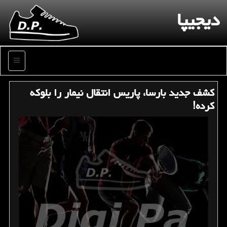
دیجیپا
منو
كشف جدید بارسا، پاریس انتقال نیمار را بلوكه
كرده!