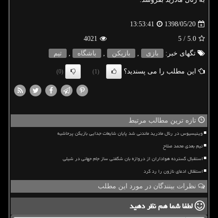
1398/05/20
13:53:41
4021
/ 5
5.0
تگهای خبر:
بازی
,
بازیكن
,
باشگاه
,
تیم
این مطلب را می پسندید؟
(0)
(1)
تازه ترین مطالب مرتبط
وینیسیوس در رئال مادرید ماندنی شد پایان شایعات جدایی بازیکن پرحاشیه
تیم بعدی محمد صلاح
استقبال گسترده هواداران از دروازه بان شگفتی ساز جام جهانی در شیلی
استقلال ادعای نازون را رد کرد
نظرات بینندگان در مورد این مطلب
لطفا شما هم
نظر دهید