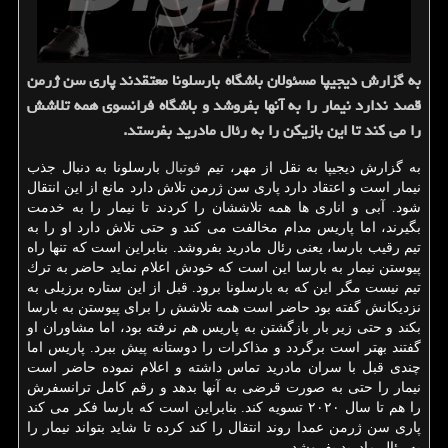
به گزارش دیجیپا مسئولان باشگاه بارسلونا معتقدند پاری سن ژرمن
قصد ندارد نیمار را به آنها بفروشد و باشگاه فرانسوی همه تلاشش
را می كند تا این بازیكن را به رئال مادرید بفرستد.
به گزارش دیجیپا به نقل از مهر، تیم
فوتبال
بارسلونا به دنبال جذب
نیمار است و اعتقاد دارد پاری سن ژرمن تلاش دارد مانع از این انتقال
شود. آبی و اناری ها همه تلاششان را كردند تا نیمار را به خدمت
بگیرند، اما پاریس مدام مخالفت می كند و حتی تلاش دارد او را به
تیم رقیب بارسا، یعنی رئال مادرید بفروشد. بنابراین است كه تنها راه
پیوستن نیمار به بارسا این است كه خودش اعلام نماید حاضر به ترك
تیم نیست مگر این كه به بارسلونا برود. قبل از این ستاره برزیلی به
نزدیكانش گفته بود حاضر است همه تلاشش را برای پیوستن به بارسا
بكند و حتی زیر بار بازگشتن به پاریس هم نرفته بود، اما مشاوران او
گفتند بهتر است برگردد و مذاكرات را دوستانه پیش ببرد. پاریس اما
چندی قبل با سران مادرید تماس داشته و اعلام نموده حاضر است
نیمار را حتی به صورت قرضی به آنها بدهد و رقم كامل ترانسفرش
را هم تا سال ۲۰۲۰ تسویه كند. بنابراین است كه بارسا فكر می كند
پاری سن ژرمن عمدا روند انتقال را كند كرده تا شاید بتواند نیمار را
به رئال مادرید بفروشد.