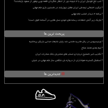
شب تلخ فوتبال ایران با ۳ نتیجه دور از انتظار شاگردان قلعه نویی چطور از صعود بازماندند؟
ترکیب احتمالی تیم ملی ایران مقابل نیوزیلند در نخستین بازی جام جهانی
برنامه ۴ دیدار امشب جام جهانی
بلژیک زیر آتش انتقادات رسانه های خودی نسل طلایی در آستانه افول است!
پربحث ترین ها
وینیسیوس در رئال مادرید ماندنی شد پایان شایعات جدایی بازیکن پرحاشیه
تیم بعدی محمد صلاح
تکذیب خبر ناصحیح درباره ی حساب های مشتریان بانک صادرات ایران
استقبال گسترده هواداران از دروازه بان شگفتی ساز جام جهانی در شیلی
جدیدترین ها