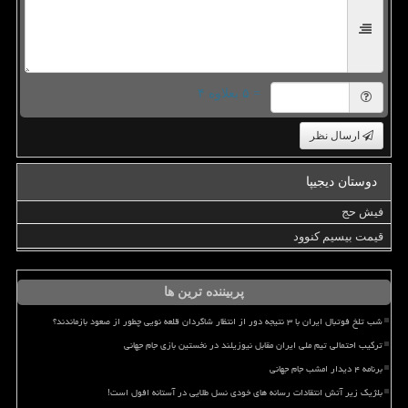
= ۵ بعلاوه ۴
ارسال نظر
دوستان دیجیپا
فیش حج
قیمت بیسیم کنوود
پربیننده ترین ها
شب تلخ فوتبال ایران با ۳ نتیجه دور از انتظار شاگردان قلعه نویی چطور از صعود بازماندند؟
ترکیب احتمالی تیم ملی ایران مقابل نیوزیلند در نخستین بازی جام جهانی
برنامه ۴ دیدار امشب جام جهانی
بلژیک زیر آتش انتقادات رسانه های خودی نسل طلایی در آستانه افول است!