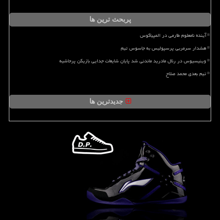
پربحث ترین ها
آینده نامعلوم طارمی در المپیاکوس
هشدار سرمربی پرسپولیس به جاسوس تیم
وینیسیوس در رئال مادرید ماندنی شد پایان شایعات جدایی بازیکن پرحاشیه
تیم بعدی محمد صلاح
جدیدترین ها