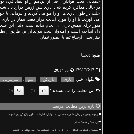
عصبانی است. هواداران قبل از این هم از او انتقاد كرده بودن
در حالی مذاكره كرده كه با پاری سن ژرمن قرارداد داشته
علت در طول بازی ها او را هو می كردند و بنرهایی با خو
می آوردند تا او را مورد اهانت قرار دهند. نیمار در بازی
هنوز برای تیمش بازی ای انجام نداده است. دلیل این غی
راه انداخته است و امیدوار است بتواند از این طریق رابطه ه
بهتر شدن اوضاع تیم با حضور نیمار.
منبع:
دیجیپا
1398/06/13
20:14:35
تگهای خبر:
بازی
,
بازیكن
,
تیم
,
سرمربی
این مطلب را می پسندید؟
(0)
(1)
تازه ترین مطالب مرتبط
وینیسیوس در رئال مادرید ماندنی شد پایان شایعات جدایی بازیکن پرحاشیه
تیم بعدی محمد صلاح
استقبال گسترده هواداران از دروازه بان شگفتی ساز جام جهانی در شیلی