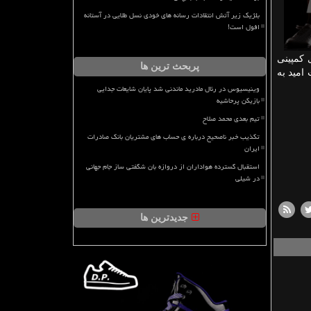
بلژیک زیر آتش انتقادات رسانه های خودی نسل طلایی در آستانه
افول است!
 كمپینی
پربحث ترین ها
 امید به
وینیسیوس در رئال مادرید ماندنی شد پایان شایعات جدایی
بازیکن پرحاشیه
تیم بعدی محمد صلاح
تکذیب خبر ناصحیح درباره ی حساب های مشتریان بانک صادرات
ایران
استقبال گسترده هواداران از دروازه بان شگفتی ساز جام جهانی
در شیلی
جدیدترین ها