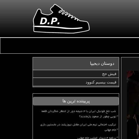
دوستان دیجیپا
فیش حج
قیمت بیسیم کنوود
پربیننده ترین ها
شب تلخ فوتبال ایران با ۳ نتیجه دور از انتظار شاگردان قلعه
نویی چطور از صعود بازماندند؟
ترکیب احتمالی تیم ملی ایران مقابل نیوزیلند در نخستین بازی
جام جهانی
برنامه ۴ دیدار امشب جام جهانی